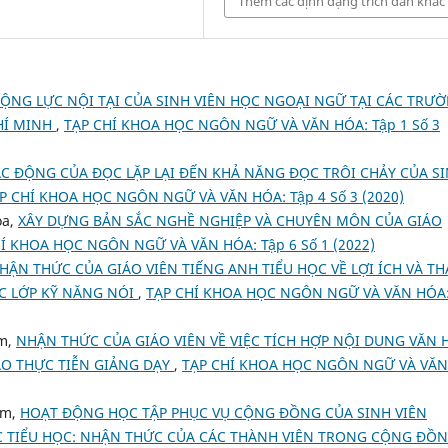
Thêm các định dạng trích dẫn khác
ỘNG LỰC NỘI TẠI CỦA SINH VIÊN HỌC NGOẠI NGỮ TẠI CÁC TRƯ
HÍ MINH
,
TẠP CHÍ KHOA HỌC NGÔN NGỮ VÀ VĂN HÓA: Tập 1 Số 3
ÁC ĐỘNG CỦA ĐỌC LẶP LẠI ĐẾN KHẢ NĂNG ĐỌC TRÔI CHẢY CỦA S
P CHÍ KHOA HỌC NGÔN NGỮ VÀ VĂN HÓA: Tập 4 Số 3 (2020)
oa,
XÂY DỰNG BẢN SẮC NGHỀ NGHIỆP VÀ CHUYÊN MÔN CỦA GIÁO
Í KHOA HỌC NGÔN NGỮ VÀ VĂN HÓA: Tập 6 Số 1 (2022)
HẬN THỨC CỦA GIÁO VIÊN TIẾNG ANH TIỂU HỌC VỀ LỢI ÍCH VÀ T
C LỚP KỸ NĂNG NÓI
,
TẠP CHÍ KHOA HỌC NGÔN NGỮ VÀ VĂN HÓA
am,
NHẬN THỨC CỦA GIÁO VIÊN VỀ VIỆC TÍCH HỢP NỘI DUNG VĂN 
ÀO THỰC TIỄN GIẢNG DẠY
,
TẠP CHÍ KHOA HỌC NGÔN NGỮ VÀ VĂN
am,
HOẠT ĐỘNG HỌC TẬP PHỤC VỤ CỘNG ĐỒNG CỦA SINH VIÊN
 TIỂU HỌC: NHẬN THỨC CỦA CÁC THÀNH VIÊN TRONG CỘNG ĐỒ