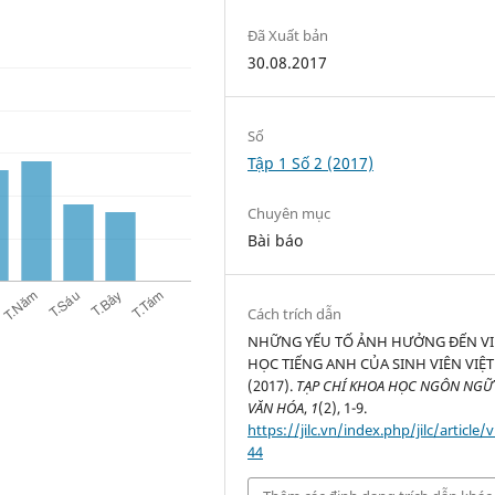
Đã Xuất bản
30.08.2017
Số
Tập 1 Số 2 (2017)
Chuyên mục
Bài báo
Cách trích dẫn
NHỮNG YẾU TỐ ẢNH HƯỞNG ĐẾN VI
HỌC TIẾNG ANH CỦA SINH VIÊN VIỆ
(2017).
TẠP CHÍ KHOA HỌC NGÔN NGỮ
VĂN HÓA
,
1
(2), 1-9.
https://jilc.vn/index.php/jilc/article/
44