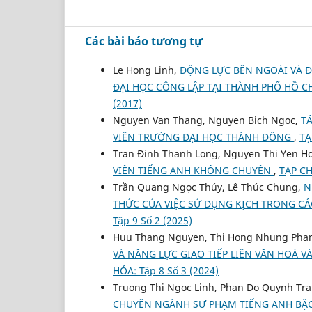
Các bài báo tương tự
Le Hong Linh,
ĐỘNG LỰC BÊN NGOÀI VÀ Đ
ĐẠI HỌC CÔNG LẬP TẠI THÀNH PHỐ HỒ C
(2017)
Nguyen Van Thang, Nguyen Bich Ngoc,
T
VIÊN TRƯỜNG ĐẠI HỌC THÀNH ĐÔNG
,
TẠ
Tran Đinh Thanh Long, Nguyen Thi Yen H
VIÊN TIẾNG ANH KHÔNG CHUYÊN
,
TẠP CH
Trần Quang Ngọc Thúy, Lê Thúc Chung,
N
THỨC CỦA VIỆC SỬ DỤNG KỊCH TRONG CÁ
Tập 9 Số 2 (2025)
Huu Thang Nguyen, Thi Hong Nhung Ph
VÀ NĂNG LỰC GIAO TIẾP LIÊN VĂN HOÁ V
HÓA: Tập 8 Số 3 (2024)
Truong Thi Ngoc Linh, Phan Do Quynh Tr
CHUYÊN NGÀNH SƯ PHẠM TIẾNG ANH BẬC