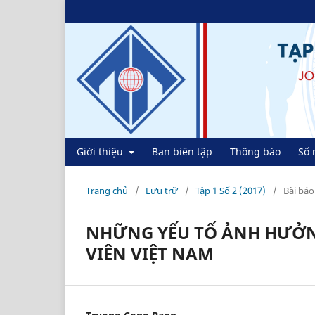
Giới thiệu
Ban biên tập
Thông báo
Số 
Trang chủ
/
Lưu trữ
/
Tập 1 Số 2 (2017)
/
Bài báo
NHỮNG YẾU TỐ ẢNH HƯỞNG
VIÊN VIỆT NAM