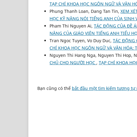
TẠP CHÍ KHOA HỌC NGÔN NGỮ VÀ VĂN HÓA:
Phung Thanh Loan, Dang Tan Tin,
XEM XÉT
HỌC KỸ NĂNG NÓI TIẾNG ANH CỦA SINH 
Pham Thi Nguyen Ai,
TÁC ĐỘNG CỦA ĐỀ Á
NĂNG CỦA GIÁO VIÊN TIẾNG ANH TIỂU H
Tran Ngoc Tuyen, Vo Duy Duc,
TÁC ĐỘNG C
CHÍ KHOA HỌC NGÔN NGỮ VÀ VĂN HÓA: Tập
Nguyen Thi Hang Nga, Nguyen Thi Hop, 
CHỦ CHO NGƯỜI HỌC
,
TẠP CHÍ KHOA HỌC
Bạn cũng có thể
bắt đầu một tìm kiếm tương tự