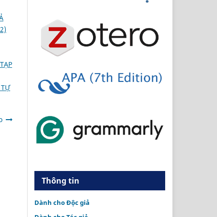
Ả
2)
TẠP
 TỰ
o
Thông tin
Dành cho Độc giả