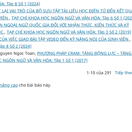
 Tập 8 Số 1 (2024)
 LẠI VAI TRÒ CỦA BỘ SƯU TẬP TÀI LIỆU HỌC ĐIỆN TỬ ĐẾN KẾT QU
VIÊN
,
TẠP CHÍ KHOA HỌC NGÔN NGỮ VÀ VĂN HÓA: Tập 6 Số 1 (202
N NGOẠI NGỮ QUỐC GIA ĐỐI VỚI NHẬN THỨC, KIẾN THỨC VÀ KỸ
ỌC
,
TẠP CHÍ KHOA HỌC NGÔN NGỮ VÀ VĂN HÓA: Tập 3 Số 2 (2019)
ỦA VIỆC GIAO BÀI TẬP VIDEO ĐẾN KỸ NĂNG NÓI CỦA SINH VIÊN
,
 8 Số 2 (2024)
Nguyen Ngoc Toan,
PHƯƠNG PHÁP CRAM: TĂNG ĐỘNG LỰC – TĂNG
 NGÔN NGỮ VÀ VĂN HÓA: Tập 1 Số 1 (2017)
1-10 của 291
Tiếp the
 nâng cao
cho bài báo này.