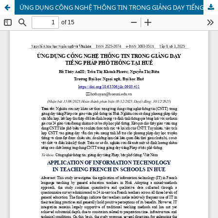
ỨNG DỤNG CÔNG NGHỆ THÔNG TIN TRONG GIẢNG DẠY TIẾNG PHÁP PHỔ THÔNG TẠI HUẾ