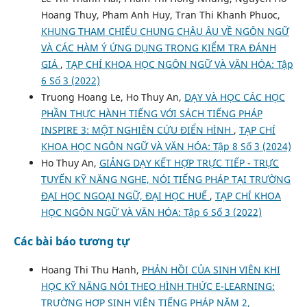
Hoang Thuy, Pham Anh Huy, Tran Thi Khanh Phuoc,
KHUNG THAM CHIẾU CHUNG CHÂU ÂU VỀ NGÔN NGỮ
VÀ CÁC HÀM Ý ỨNG DỤNG TRONG KIỂM TRA ĐÁNH
GIÁ
,
TẠP CHÍ KHOA HỌC NGÔN NGỮ VÀ VĂN HÓA: Tập
6 Số 3 (2022)
Truong Hoang Le, Ho Thuy An,
DẠY VÀ HỌC CÁC HỌC
PHẦN THỰC HÀNH TIẾNG VỚI SÁCH TIẾNG PHÁP
INSPIRE 3: MỘT NGHIÊN CỨU ĐIỂN HÌNH
,
TẠP CHÍ
KHOA HỌC NGÔN NGỮ VÀ VĂN HÓA: Tập 8 Số 3 (2024)
Ho Thuy An,
GIẢNG DẠY KẾT HỢP TRỰC TIẾP - TRỰC
TUYẾN KỸ NĂNG NGHE, NÓI TIẾNG PHÁP TẠI TRƯỜNG
ĐẠI HỌC NGOẠI NGỮ, ĐẠI HỌC HUẾ
,
TẠP CHÍ KHOA
HỌC NGÔN NGỮ VÀ VĂN HÓA: Tập 6 Số 3 (2022)
Các bài báo tương tự
Hoang Thi Thu Hanh,
PHẢN HỒI CỦA SINH VIÊN KHI
HỌC KỸ NĂNG NÓI THEO HÌNH THỨC E-LEARNING:
TRƯỜNG HỢP SINH VIÊN TIẾNG PHÁP NĂM 2,