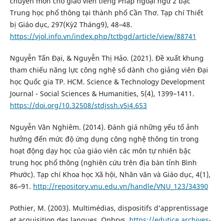
chuyên môn cho giáo viên tiếng Pháp ngoại ngữ 2 bậc
Trung học phổ thông tại thành phố Cần Thơ. Tạp chí Thiết
bị Giáo dục, 297(Kỳ2 Tháng9), 48–48.
https://vjol.info.vn/index.php/tctbgd/article/view/88741
Nguyễn Tấn Đại, & Nguyễn Thị Hảo. (2021). Đề xuất khung
tham chiếu năng lực công nghệ số dành cho giảng viên Đại
học Quốc gia TP. HCM. Science & Technology Development
Journal - Social Sciences & Humanities, 5(4), 1399–1411.
https://doi.org/10.32508/stdjssh.v5i4.653
Nguyễn Văn Nghiêm. (2014). Đánh giá những yếu tố ảnh
hưởng đến mức độ ứng dụng công nghệ thông tin trong
hoạt động dạy học của giáo viên các môn tự nhiên bậc
trung học phổ thông (nghiên cứu trên địa bàn tỉnh Bình
Phước). Tạp chí Khoa học Xã hội, Nhân văn và Giáo dục, 4(1),
86–91.
http://repository.vnu.edu.vn/handle/VNU_123/34390
Pothier, M. (2003). Multimédias, dispositifs d’apprentissage
et acquisition des langues. Ophrys.
https://edutice.archives-