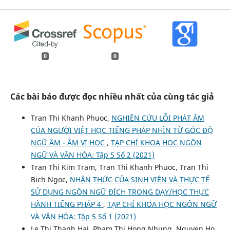
0
0
Các bài báo được đọc nhiều nhất của cùng tác giả
Tran Thi Khanh Phuoc,
NGHIÊN CỨU LỖI PHÁT ÂM
CỦA NGƯỜI VIỆT HỌC TIẾNG PHÁP NHÌN TỪ GÓC ĐỘ
NGỮ ÂM - ÂM VỊ HỌC
,
TẠP CHÍ KHOA HỌC NGÔN
NGỮ VÀ VĂN HÓA: Tập 5 Số 2 (2021)
Tran Thi Kim Tram, Tran Thi Khanh Phuoc, Tran Thi
Bich Ngoc,
NHẬN THỨC CỦA SINH VIÊN VÀ THỰC TẾ
SỬ DỤNG NGÔN NGỮ ĐÍCH TRONG DẠY/HỌC THỰC
HÀNH TIẾNG PHÁP 4
,
TẠP CHÍ KHOA HỌC NGÔN NGỮ
VÀ VĂN HÓA: Tập 5 Số 1 (2021)
Le Thi Thanh Hai, Pham Thi Hong Nhung, Nguyen Ho