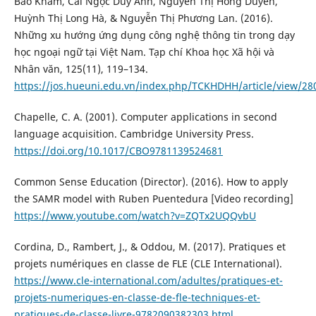
Bảo Khâm, Cái Ngọc Duy Anh, Nguyễn Thị Hồng Duyên,
Huỳnh Thị Long Hà, & Nguyễn Thị Phương Lan. (2016).
Những xu hướng ứng dụng công nghệ thông tin trong dạy
học ngoại ngữ tại Việt Nam. Tạp chí Khoa học Xã hội và
Nhân văn, 125(11), 119–134.
https://jos.hueuni.edu.vn/index.php/TCKHDHH/article/view/28
Chapelle, C. A. (2001). Computer applications in second
language acquisition. Cambridge University Press.
https://doi.org/10.1017/CBO9781139524681
Common Sense Education (Director). (2016). How to apply
the SAMR model with Ruben Puentedura [Video recording]
https://www.youtube.com/watch?v=ZQTx2UQQvbU
Cordina, D., Rambert, J., & Oddou, M. (2017). Pratiques et
projets numériques en classe de FLE (CLE International).
https://www.cle-international.com/adultes/pratiques-et-
projets-numeriques-en-classe-de-fle-techniques-et-
pratiques-de-classe-livre-9782090382303.html