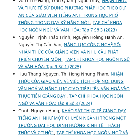
Vo Thi Le Hang, Tran Quang Ngoc Thuy,
NHẬN THỨC
VÀ THỰC TẾ SỬ DỤNG PHƯƠNG PHÁP HỌC THEO DỰ
ÁN CỦA GIÁO VIÊN TIẾNG ANH TRUNG HỌC PHỔ
THÔNG TRONG DẠY KỸ NĂNG NÓI
,
TẠP CHÍ KHOA
HỌC NGÔN NGỮ VÀ VĂN HÓA: Tập 7 Số 3 (2023)
Nguyễn Trịnh Thảo Trinh, Nguyễn Hoàng Hạnh An,
Nguyễn Thị Cẩm Vân,
NĂNG LỰC CÔNG NGHỆ SỐ:
NHẬN THỨC CỦA GIẢNG VIÊN VÀ NHU CẦU PHÁT
TRIỂN CHUYÊN MÔN
,
TẠP CHÍ KHOA HỌC NGÔN NGỮ
VÀ VĂN HÓA: Tập 9 Số 1 (2025)
Huu Thang Nguyen, Thi Hong Nhung Pham,
NHẬN
THỨC CỦA GIÁO VIÊN VỀ VIỆC TÍCH HỢP NỘI DUNG
VĂN HOÁ VÀ NĂNG LỰC GIAO TIẾP LIÊN VĂN HOÁ VÀO
THỰC TIỄN GIẢNG DẠY
,
TẠP CHÍ KHOA HỌC NGÔN
NGỮ VÀ VĂN HÓA: Tập 8 Số 3 (2024)
Oanh Nguyen Hong,
KHẢO SÁT THỰC TẾ GIẢNG DẠY
TIẾNG ANH NHƯ MỘT CHUYÊN NGÀNH TRONG MỘT
TRƯỜNG ĐẠI HỌC ĐỊNH HƯỚNG KINH TẾ: THÁCH
THỨC VÀ CƠ HỘI
,
TẠP CHÍ KHOA HỌC NGÔN NGỮ VÀ