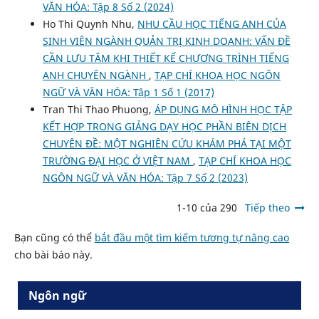
VĂN HÓA: Tập 8 Số 2 (2024)
Ho Thi Quynh Nhu,
NHU CẦU HỌC TIẾNG ANH CỦA
SINH VIÊN NGÀNH QUẢN TRỊ KINH DOANH: VẤN ĐỀ
CẦN LƯU TÂM KHI THIẾT KẾ CHƯƠNG TRÌNH TIẾNG
ANH CHUYÊN NGÀNH
,
TẠP CHÍ KHOA HỌC NGÔN
NGỮ VÀ VĂN HÓA: Tập 1 Số 1 (2017)
Tran Thi Thao Phuong,
ÁP DỤNG MÔ HÌNH HỌC TẬP
KẾT HỢP TRONG GIẢNG DẠY HỌC PHẦN BIÊN DỊCH
CHUYÊN ĐỀ: MỘT NGHIÊN CỨU KHÁM PHÁ TẠI MỘT
TRƯỜNG ĐẠI HỌC Ở VIỆT NAM
,
TẠP CHÍ KHOA HỌC
NGÔN NGỮ VÀ VĂN HÓA: Tập 7 Số 2 (2023)
1-10 của 290
Tiếp theo
Bạn cũng có thể
bắt đầu một tìm kiếm tương tự nâng cao
cho bài báo này.
Ngôn ngữ