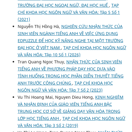
TRƯỜNG ĐẠI HỌC NGOẠI NGỮ, ĐẠI HỌC HUẾ
,
TẠP
CHÍ KHOA HỌC NGÔN NGỮ VÀ VĂN HÓA: Tập 5 Số 1
(2021)
Nguyễn Thị Hồng Hà,
NGHIÊN CỨU NHẬN THỨC CỦA
SINH VIÊN NGÀNH TIẾNG ANH VỀ VIỆC ỨNG DỤNG
EDPUZZLE ĐỂ HỌC KỸ NĂNG NGHE TẠI MỘT TRƯỜNG
ĐẠI HỌC Ở VIỆT NAM
,
TẠP CHÍ KHOA HỌC NGÔN NGỮ
VÀ VĂN HÓA: Tập 10 Số 1 (2026)
Tran Quang Ngoc Thuy,
NHẬN THỨC CỦA SINH VIÊN
TIẾNG ANH VỀ PHƯƠNG PHÁP DẠY HỌC DỰA VÀO
TÌNH HUỐNG TRONG HỌC PHẦN DIỄN THUYẾT TIẾNG
ANH TRƯỚC CÔNG CHÚNG
,
TẠP CHÍ KHOA HỌC
NGÔN NGỮ VÀ VĂN HÓA: Tập 7 Số 2 (2023)
Vu Thi Hoang Mai, Nguyen Dieu Hong,
KINH NGHIỆM
VÀ NHẬN ĐỊNH CỦA GIÁO VIÊN TIẾNG ANH BẬC
TRUNG HỌC CƠ SỞ VỀ GIẢNG DẠY VĂN HÓA TRONG
LỚP HỌC TIẾNG ANH
,
TẠP CHÍ KHOA HỌC NGÔN NGỮ
VÀ VĂN HÓA: Tập 3 Số 2 (2019)