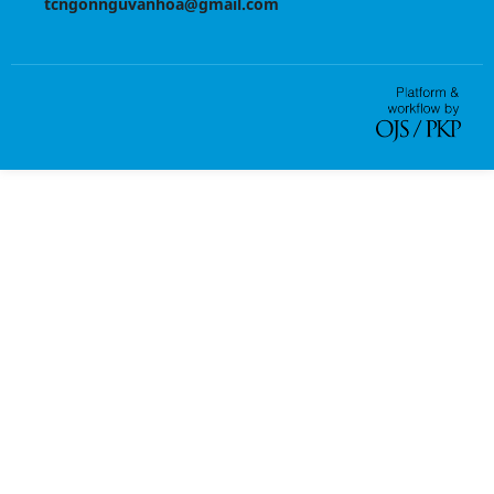
tcngonnguvanhoa@gmail.com