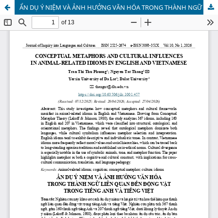
ẨN DỤ Ý NIỆM VÀ ẢNH HƯỞNG VĂN HÓA TRONG THÀNH NGỮ LIÊN QUAN ĐẾN ĐỘNG VẬT TRONG TIẾNG ANH VÀ TIẾNG VIỆT