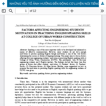
NHỮNG YẾU TỐ ẢNH HƯỞNG ĐẾN ĐỘNG CƠ LUYỆN NÓI TIẾNG ANH CỦA SINH VIÊN KỸ THUẬT TRƯỜNG CAO ĐẲNG XÂY DỰNG CÔNG TRÌNH ĐÔ THỊ