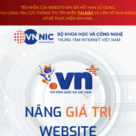
TÊN MIỀN CỦA WEBSITE NÀY ĐÃ HẾT HẠN SỬ DỤNG.
VUI LÒNG TRA CỨU THÔNG TIN TÊN MIỀN
TẠI ĐÂY
VÀ LIÊN HỆ NHÀ ĐĂNG
KÝ ĐỂ THỰC HIỆN GIA HẠN.
NÂNG
GIÁ TRỊ
WEBSITE