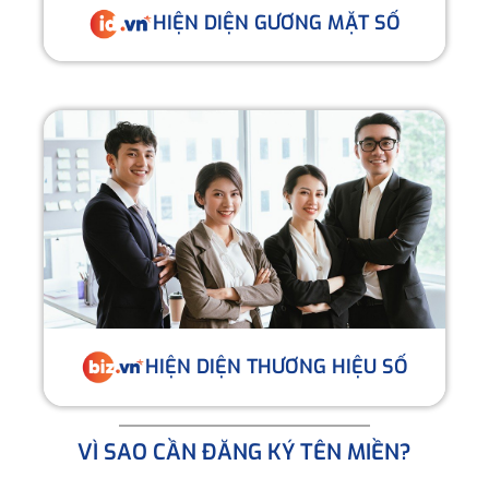
HIỆN DIỆN GƯƠNG MẶT SỐ
HIỆN DIỆN THƯƠNG HIỆU SỐ
VÌ SAO CẦN ĐĂNG KÝ TÊN MIỀN?