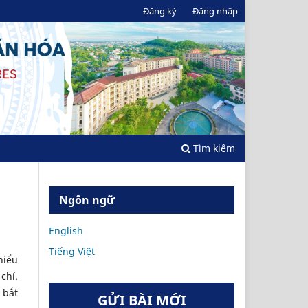
Đăng ký
Đăng nhập
Tìm kiếm
Ngôn ngữ
English
Tiếng Việt
hiểu
chí.
 bắt
GỬI BÀI MỚI