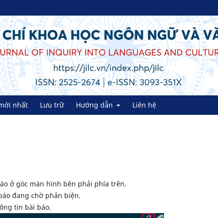
mới nhất
Lưu trữ
Hướng dẫn
Liên hệ
báo ở góc màn hình bên phải phía trên.
i báo đang chờ phản biện.
ông tin bài báo.