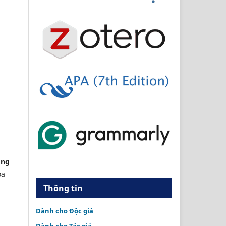
ồng
oa
Thông tin
Dành cho Độc giả