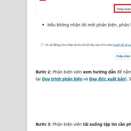
Nếu không nhận lời mời phản biện, phản
Bước 2:
Phản biện viên
xem hướng dẫn
để nắm 
tại
Quy trình phản biện
và
Đạo đức xuất bản
).
Bước 3:
Phản biện viên
tải xuống tập tin cần p