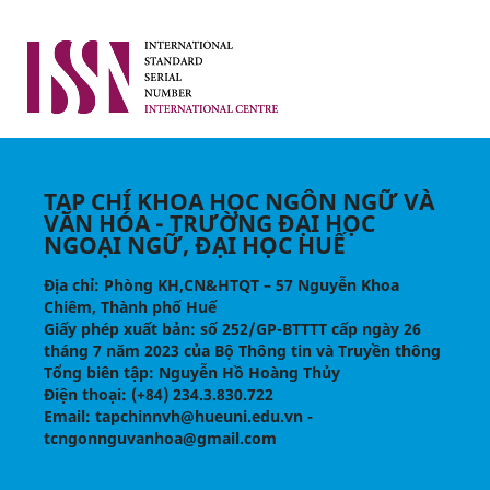
TẠP CHÍ KHOA HỌC NGÔN NGỮ VÀ
VĂN HÓA - TRƯỜNG ĐẠI HỌC
NGOẠI NGỮ, ĐẠI HỌC HUẾ
Địa chỉ
: Phòng KH,CN&HTQT – 57 Nguyễn Khoa
Chiêm, Thành phố Huế
Giấy phép xuất bản:
số 252/GP-BTTTT cấp ngày 26
tháng 7 năm 2023 của Bộ Thông tin và Truyền thông
Tổng biên tập
: Nguyễn Hồ Hoàng Thủy
Điện thoại
: (+84) 234.3.830.722
Email
: tapchinnvh@hueuni.edu.vn -
tcngonnguvanhoa@gmail.com