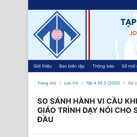
Giới thiệu
Ban biên tập
Thông báo
Số mới 
Trang chủ
/
Lưu trữ
/
Tập 4 Số 3 (2020)
/
Bài 
SO SÁNH HÀNH VI CẦU KHI
GIÁO TRÌNH DẠY NÓI CHO 
ĐẦU