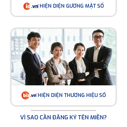
HIỆN DIỆN GƯƠNG MẶT SỐ
HIỆN DIỆN THƯƠNG HIỆU SỐ
VÌ SAO CẦN ĐĂNG KÝ TÊN MIỀN?