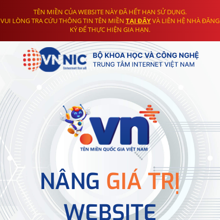
TÊN MIỀN CỦA WEBSITE NÀY ĐÃ HẾT HẠN SỬ DỤNG.
VUI LÒNG TRA CỨU THÔNG TIN TÊN MIỀN
TẠI ĐÂY
VÀ LIÊN HỆ NHÀ ĐĂNG
KÝ ĐỂ THỰC HIỆN GIA HẠN.
NÂNG
GIÁ TRỊ
WEBSITE