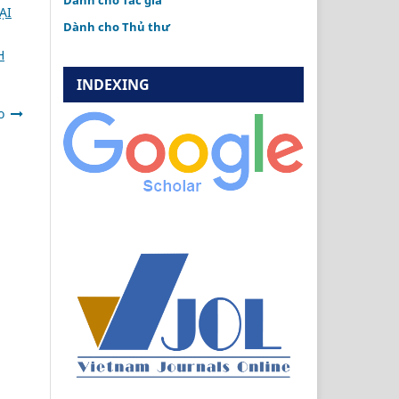
Dành cho Tác giả
ẠI
Dành cho Thủ thư
H
INDEXING
o