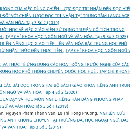
HƯỞNG CỦA VIỆC DÙNG CHIẾN LƯỢC ĐỌC TRI NHẬN ĐẾN ĐỌC HIỂ
ÊN ĐỐI VỚI CHIẾN LƯỢC ĐỌC TRI NHẬN TẠI TRUNG TÂM LANGUAGE
 VĂN HÓA: Tập 3 Số 2 (2019)
ỜI HỌC VỀ VIỆC GIÁO VIÊN SỬ DỤNG TRUYỆN CỔ TÍCH TRONG
ÀN
,
TẠP CHÍ KHOA HỌC NGÔN NGỮ VÀ VĂN HÓA: Tập 9 Số 3 (2025)
 TRIỂN NĂNG LỰC GIAO TIẾP LIÊN VĂN HÓA BẬC TRUNG HỌC PHỔ
TỪ NHẬN THỨC ĐẾN THỰC TIỄN
,
TẠP CHÍ KHOA HỌC NGÔN NGỮ 
C VÀ THỰC TẾ ỨNG DỤNG CÁC HOẠT ĐỘNG TRƯỚC NGHE CỦA CÁC
 TRUNG HỌC PHỔ THÔNG CHUYÊN QUỐC HỌC HUẾ
,
TẠP CHÍ KHOA 
)
ẠI CÁC BÀI ĐỌC TRONG HAI BỘ SÁCH GIÁO KHOA TIẾNG ANH TRU
N NGỮ VÀ VĂN HÓA: Tập 4 Số 2 (2020)
QUẢ DẠY VÀ HỌC MÔN NGHE TIẾNG HÀN BẰNG PHƯƠNG PHÁP
Ữ VÀ VĂN HÓA: Tập 3 Số 1 (2019)
an, Nguyen Pham Thanh Van, Le Thi Hong Phuong,
NGHIÊN CỨU
IẾNG ANH KHÔNG CHUYÊN TẠI TRƯỜNG ĐẠI HỌC NGOẠI NGỮ, ĐẠI
À VĂN HÓA: Tập 3 Số 3 (2019)