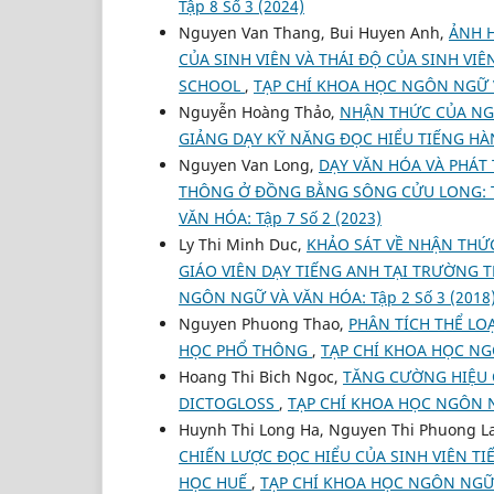
Tập 8 Số 3 (2024)
Nguyen Van Thang, Bui Huyen Anh,
ẢNH 
CỦA SINH VIÊN VÀ THÁI ĐỘ CỦA SINH VI
SCHOOL
,
TẠP CHÍ KHOA HỌC NGÔN NGỮ VÀ
Nguyễn Hoàng Thảo,
NHẬN THỨC CỦA NGƯ
GIẢNG DẠY KỸ NĂNG ĐỌC HIỂU TIẾNG H
Nguyen Van Long,
DẠY VĂN HÓA VÀ PHÁT
THÔNG Ở ĐỒNG BẰNG SÔNG CỬU LONG: 
VĂN HÓA: Tập 7 Số 2 (2023)
Ly Thi Minh Duc,
KHẢO SÁT VỀ NHẬN THỨ
GIÁO VIÊN DẠY TIẾNG ANH TẠI TRƯỜNG
NGÔN NGỮ VÀ VĂN HÓA: Tập 2 Số 3 (2018
Nguyen Phuong Thao,
PHÂN TÍCH THỂ LO
HỌC PHỔ THÔNG
,
TẠP CHÍ KHOA HỌC NGÔ
Hoang Thi Bich Ngoc,
TĂNG CƯỜNG HIỆU 
DICTOGLOSS
,
TẠP CHÍ KHOA HỌC NGÔN NG
Huynh Thi Long Ha, Nguyen Thi Phuong L
CHIẾN LƯỢC ĐỌC HIỂU CỦA SINH VIÊN T
HỌC HUẾ
,
TẠP CHÍ KHOA HỌC NGÔN NGỮ V