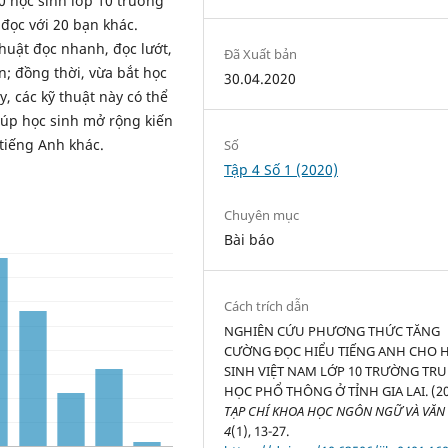
0 học sinh lớp 10 trường
 đọc với 20 bạn khác.
uật đọc nhanh, đọc lướt,
Đã Xuất bản
n; đồng thời, vừa bắt học
30.04.2020
, các kỹ thuật này có thể
giúp học sinh mở rộng kiến
tiếng Anh khác.
Số
Tập 4 Số 1 (2020)
Chuyên mục
Bài báo
Cách trích dẫn
NGHIÊN CỨU PHƯƠNG THỨC TĂNG
CƯỜNG ĐỌC HIỂU TIẾNG ANH CHO 
SINH VIỆT NAM LỚP 10 TRƯỜNG TR
HỌC PHỔ THÔNG Ở TỈNH GIA LAI. (20
TẠP CHÍ KHOA HỌC NGÔN NGỮ VÀ VĂN
4
(1), 13-27.