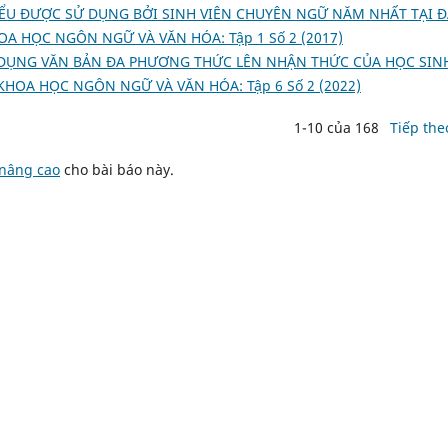
ỂU ĐƯỢC SỬ DỤNG BỞI SINH VIÊN CHUYÊN NGỮ NĂM NHẤT TẠI Đ
OA HỌC NGÔN NGỮ VÀ VĂN HÓA: Tập 1 Số 2 (2017)
 DỤNG VĂN BẢN ĐA PHƯƠNG THỨC LÊN NHẬN THỨC CỦA HỌC SIN
 KHOA HỌC NGÔN NGỮ VÀ VĂN HÓA: Tập 6 Số 2 (2022)
1-10 của 168
Tiếp the
 nâng cao
cho bài báo này.