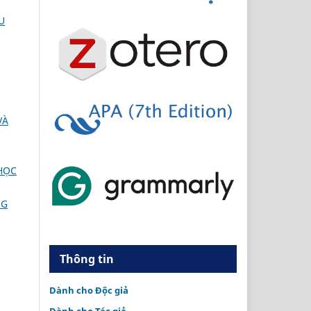
U
VÀ
HỌC
NG
Thông tin
Dành cho Độc giả