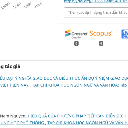
https://doi.org/10.63506/jilc.0401.16
Thêm các định dạng trích dẫn khác
0
0
g tác giả
ỂU ĐẠT Ý NGHĨA GIÁO DỤC VÀ BIỂU THỨC ẨN DỤ Ý NIỆM GIÁO DỤ
 VIỆT HIỆN NAY
,
TẠP CHÍ KHOA HỌC NGÔN NGỮ VÀ VĂN HÓA: Tập 
g Nam Nguyen,
HIỆU QUẢ CỦA PHƯƠNG PHÁP TIẾP CẬN DIỄN DỊCH
 TRUNG HỌC PHỔ THÔNG
,
TẠP CHÍ KHOA HỌC NGÔN NGỮ VÀ VĂN H