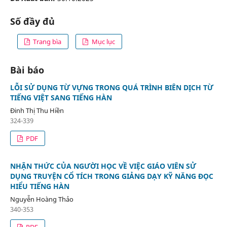
Số đầy đủ
Trang bìa
Mục lục
Bài báo
LỖI SỬ DỤNG TỪ VỰNG TRONG QUÁ TRÌNH BIÊN DỊCH TỪ
TIẾNG VIỆT SANG TIẾNG HÀN
Đinh Thị Thu Hiền
324-339
PDF
NHẬN THỨC CỦA NGƯỜI HỌC VỀ VIỆC GIÁO VIÊN SỬ
DỤNG TRUYỆN CỔ TÍCH TRONG GIẢNG DẠY KỸ NĂNG ĐỌC
HIỂU TIẾNG HÀN
Nguyễn Hoàng Thảo
340-353
PDF