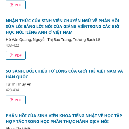
PDF
NHẬN THỨC CỦA SINH VIÊN CHUYÊN NGỮ VỀ PHẢN HỒI
SỬA LỖI BẰNG LỜI NÓI CỦA GIẢNG VIÊNTRONG CÁC GIỜ
HỌC NÓI TIẾNG ANH Ở VIỆT NAM
Hồ Văn Quang, Nguyễn Thị Bảo Trang, Trương Bạch Lê
403-422
PDF
SO SÁNH, ĐỐI CHIẾU TỪ LÓNG CỦA GIỚI TRẺ VIỆT NAM VÀ
HÀN QUỐC
Từ Thị Thúy An
423-434
PDF
PHẢN HỒI CỦA SINH VIÊN KHOA TIẾNG NHẬT VỀ HỌC TẬP
HỢP TÁC TRONG HỌC PHẦN THỰC HÀNH DỊCH NÓI
Phan Gia Nhật