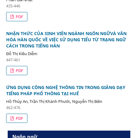
435-446
PDF
NHẬN THỨC CỦA SINH VIÊN NGÀNH NGÔN NGỮVÀ VĂN
HÓA HÀN QUỐC VỀ VIỆC SỬ DỤNG TIỂU TỪ TRẠNG NGỮ
CÁCH TRONG TIẾNG HÀN
Đỗ Thị Kiều Diễm
447-461
PDF
ỨNG DỤNG CÔNG NGHỆ THÔNG TIN TRONG GIẢNG DẠY
TIẾNG PHÁP PHỔ THÔNG TẠI HUẾ
Hồ Thủy An, Trần Thị Khánh Phước, Nguyễn Thị Biên
462-476
PDF
Ngôn ngữ