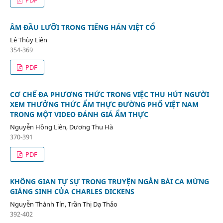
ÂM ĐẦU LƯỠI TRONG TIẾNG HÁN VIỆT CỔ
Lê Thùy Liên
354-369
PDF
CƠ CHẾ ĐA PHƯƠNG THỨC TRONG VIỆC THU HÚT NGƯỜI
XEM THƯỞNG THỨC ẨM THỰC ĐƯỜNG PHỐ VIỆT NAM
TRONG MỘT VIDEO ĐÁNH GIÁ ẨM THỰC
Nguyễn Hồng Liên, Dương Thu Hà
370-391
PDF
KHÔNG GIAN TỰ SỰ TRONG TRUYỆN NGẮN BÀI CA MỪNG
GIÁNG SINH CỦA CHARLES DICKENS
Nguyễn Thành Tín, Trần Thị Dạ Thảo
392-402