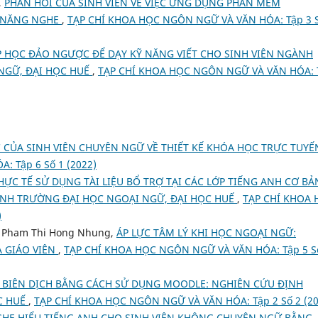
,
PHẢN HỒI CỦA SINH VIÊN VỀ VIỆC ỨNG DỤNG PHẦN MỀM
Ỹ NĂNG NGHE
,
TẠP CHÍ KHOA HỌC NGÔN NGỮ VÀ VĂN HÓA: Tập 3 S
 HỌC ĐẢO NGƯỢC ĐỂ DẠY KỸ NĂNG VIẾT CHO SINH VIÊN NGÀNH
NGỮ, ĐẠI HỌC HUẾ
,
TẠP CHÍ KHOA HỌC NGÔN NGỮ VÀ VĂN HÓA: 
 CỦA SINH VIÊN CHUYÊN NGỮ VỀ THIẾT KẾ KHÓA HỌC TRỰC TUY
 Tập 6 Số 1 (2022)
HỰC TẾ SỬ DỤNG TÀI LIỆU BỔ TRỢ TẠI CÁC LỚP TIẾNG ANH CƠ BẢ
ÀNH TRƯỜNG ĐẠI HỌC NGOẠI NGỮ, ĐẠI HỌC HUẾ
,
TẠP CHÍ KHOA 
)
, Pham Thi Hong Nhung,
ÁP LỰC TÂM LÝ KHI HỌC NGOẠI NGỮ:
À GIÁO VIÊN
,
TẠP CHÍ KHOA HỌC NGÔN NGỮ VÀ VĂN HÓA: Tập 5 S
 BIÊN DỊCH BẰNG CÁCH SỬ DỤNG MOODLE: NGHIÊN CỨU ĐỊNH
C HUẾ
,
TẠP CHÍ KHOA HỌC NGÔN NGỮ VÀ VĂN HÓA: Tập 2 Số 2 (20
HE HIỂU TIẾNG ANH CHO SINH VIÊN KHÔNG CHUYÊN NGỮ BẰNG