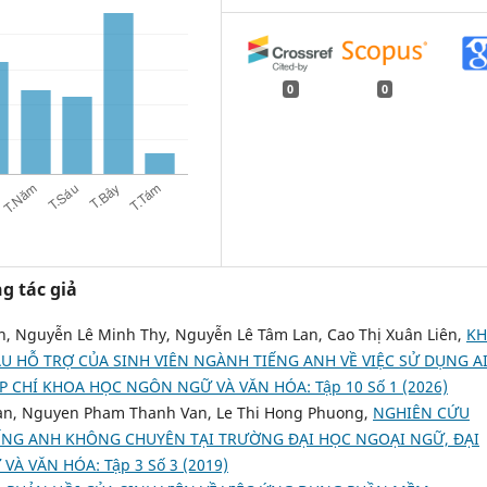
0
0
g tác giả
, Nguyễn Lê Minh Thy, Nguyễn Lê Tâm Lan, Cao Thị Xuân Liên,
K
U HỖ TRỢ CỦA SINH VIÊN NGÀNH TIẾNG ANH VỀ VIỆC SỬ DỤNG A
P CHÍ KHOA HỌC NGÔN NGỮ VÀ VĂN HÓA: Tập 10 Số 1 (2026)
an, Nguyen Pham Thanh Van, Le Thi Hong Phuong,
NGHIÊN CỨU
IẾNG ANH KHÔNG CHUYÊN TẠI TRƯỜNG ĐẠI HỌC NGOẠI NGỮ, ĐẠI
À VĂN HÓA: Tập 3 Số 3 (2019)