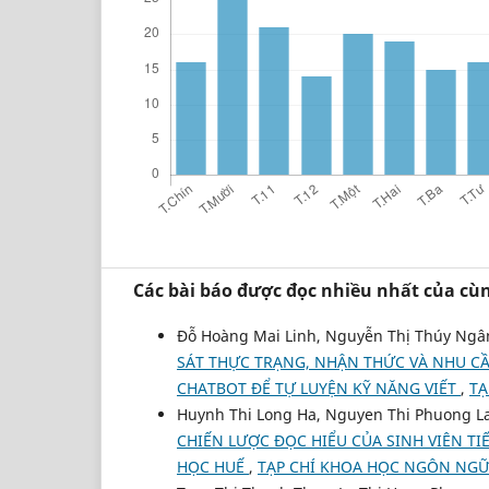
Các bài báo được đọc nhiều nhất của cùn
Đỗ Hoàng Mai Linh, Nguyễn Thị Thúy Ngân
SÁT THỰC TRẠNG, NHẬN THỨC VÀ NHU CẦ
CHATBOT ĐỂ TỰ LUYỆN KỸ NĂNG VIẾT
,
TẠ
Huynh Thi Long Ha, Nguyen Thi Phuong L
CHIẾN LƯỢC ĐỌC HIỂU CỦA SINH VIÊN T
HỌC HUẾ
,
TẠP CHÍ KHOA HỌC NGÔN NGỮ V