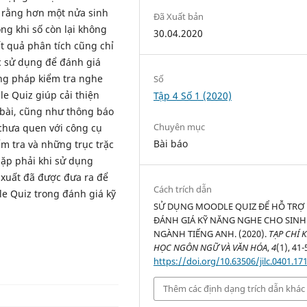
 rằng hơn một nửa sinh
Đã Xuất bản
ng khi số còn lại không
30.04.2020
t quả phân tích cũng chỉ
 sử dụng để đánh giá
ơng pháp kiểm tra nghe
Số
le Quiz giúp cải thiện
Tập 4 Số 1 (2020)
 bài, cũng như thông báo
Chuyên mục
 chưa quen với công cụ
Bài báo
ểm tra và những trục trặc
gặp phải khi sử dụng
 xuất đã được đưa ra để
Cách trích dẫn
e Quiz trong đánh giá kỹ
SỬ DỤNG MOODLE QUIZ ĐỂ HỖ TRỢ
ĐÁNH GIÁ KỸ NĂNG NGHE CHO SINH
NGÀNH TIẾNG ANH. (2020).
TẠP CHÍ 
HỌC NGÔN NGỮ VÀ VĂN HÓA
,
4
(1), 41-
https://doi.org/10.63506/jilc.0401.17
Thêm các định dạng trích dẫn khác