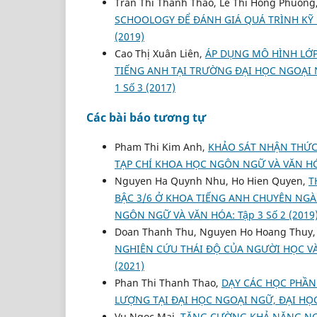
Tran Thi Thanh Thao, Le Thi Hong Phuong
SCHOOLOGY ĐỂ ĐÁNH GIÁ QUÁ TRÌNH K
(2019)
Cao Thị Xuân Liên,
ÁP DỤNG MÔ HÌNH LỚP
TIẾNG ANH TẠI TRƯỜNG ĐẠI HỌC NGOẠI 
1 Số 3 (2017)
Các bài báo tương tự
Pham Thi Kim Anh,
KHẢO SÁT NHẬN THỨC
TẠP CHÍ KHOA HỌC NGÔN NGỮ VÀ VĂN HÓA:
Nguyen Ha Quynh Nhu, Ho Hien Quyen,
T
BẬC 3/6 Ở KHOA TIẾNG ANH CHUYÊN NG
NGÔN NGỮ VÀ VĂN HÓA: Tập 3 Số 2 (2019
Doan Thanh Thu, Nguyen Ho Hoang Thuy
NGHIÊN CỨU THÁI ĐỘ CỦA NGƯỜI HỌC V
(2021)
Phan Thi Thanh Thao,
DẠY CÁC HỌC PHẦN
LƯỢNG TẠI ĐẠI HỌC NGOẠI NGỮ, ĐẠI HỌ
Vu Ngoc Mai,
TĂNG CƯỜNG KHẢ NĂNG NG