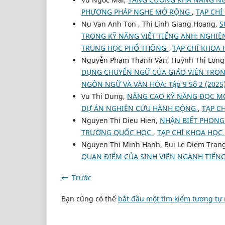
PHƯƠNG PHÁP NGHE MỞ RỘNG
,
TẠP CHÍ
Nu Van Anh Ton , Thi Linh Giang Hoang,
S
TRONG KỸ NĂNG VIẾT TIẾNG ANH: NGHIÊ
TRUNG HỌC PHỔ THÔNG
,
TẠP CHÍ KHOA 
Nguyễn Phạm Thanh Vân, Huỳnh Thị Long
DỤNG CHUYỂN NGỮ CỦA GIÁO VIÊN TRO
NGÔN NGỮ VÀ VĂN HÓA: Tập 9 Số 2 (2025
Vu Thi Dung,
NÂNG CAO KỸ NĂNG ĐỌC MỞ
DỰ ÁN NGHIÊN CỨU HÀNH ĐỘNG
,
TẠP C
Nguyen Thi Dieu Hien,
NHẬN BIẾT PHONG 
TRƯỜNG QUỐC HỌC
,
TẠP CHÍ KHOA HỌC 
Nguyen Thi Minh Hanh, Bui Le Diem Tran
QUAN ĐIỂM CỦA SINH VIÊN NGÀNH TIẾN
Trước
Bạn cũng có thể
bắt đầu một tìm kiếm tương tự