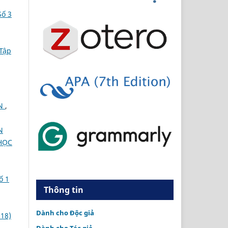
ố 3
Tập
ẾN
,
N
HỌC
ố 1
Thông tin
Dành cho Độc giả
18)