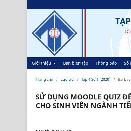
Giới thiệu
Ban biên tập
Thông báo
Số 
Trang chủ
/
Lưu trữ
/
Tập 4 Số 1 (2020)
/
Bài báo
SỬ DỤNG MOODLE QUIZ ĐỂ
CHO SINH VIÊN NGÀNH TI