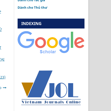
Dành cho Tác giả
Dành cho Thủ thư
P
INDEXING
Ử
T
TẠI
23)
o