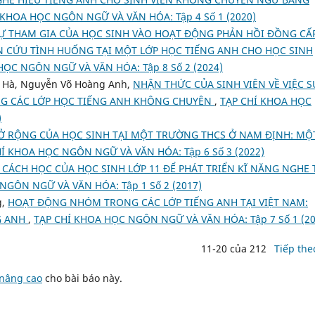
 KHOA HỌC NGÔN NGỮ VÀ VĂN HÓA: Tập 4 Số 1 (2020)
Ự THAM GIA CỦA HỌC SINH VÀO HOẠT ĐỘNG PHẢN HỒI ĐỒNG CẤ
N CỨU TÌNH HUỐNG TẠI MỘT LỚP HỌC TIẾNG ANH CHO HỌC SINH
HỌC NGÔN NGỮ VÀ VĂN HÓA: Tập 8 Số 2 (2024)
 Hà, Nguyễn Võ Hoàng Anh,
NHẬN THỨC CỦA SINH VIÊN VỀ VIỆC S
NG CÁC LỚP HỌC TIẾNG ANH KHÔNG CHUYÊN
,
TẠP CHÍ KHOA HỌC
)
 RỘNG CỦA HỌC SINH TẠI MỘT TRƯỜNG THCS Ở NAM ĐỊNH: MỘ
HÍ KHOA HỌC NGÔN NGỮ VÀ VĂN HÓA: Tập 6 Số 3 (2022)
CÁCH HỌC CỦA HỌC SINH LỚP 11 ĐỂ PHÁT TRIỂN KĨ NĂNG NGHE 
NGÔN NGỮ VÀ VĂN HÓA: Tập 1 Số 2 (2017)
g,
HOẠT ĐỘNG NHÓM TRONG CÁC LỚP TIẾNG ANH TẠI VIỆT NAM:
G ANH
,
TẠP CHÍ KHOA HỌC NGÔN NGỮ VÀ VĂN HÓA: Tập 7 Số 1 (20
11-20 của 212
Tiếp the
 nâng cao
cho bài báo này.