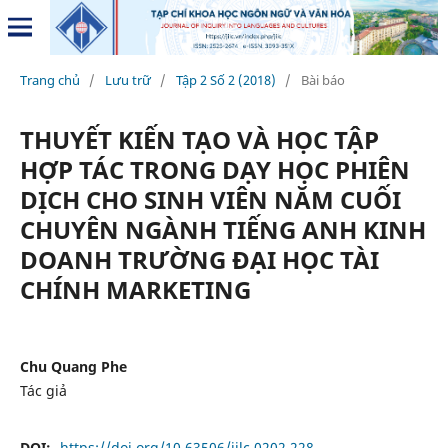
Trang chủ
/
Lưu trữ
/
Tập 2 Số 2 (2018)
/
Bài báo
THUYẾT KIẾN TẠO VÀ HỌC TẬP
HỢP TÁC TRONG DẠY HỌC PHIÊN
DỊCH CHO SINH VIÊN NĂM CUỐI
CHUYÊN NGÀNH TIẾNG ANH KINH
DOANH TRƯỜNG ĐẠI HỌC TÀI
CHÍNH MARKETING
Chu Quang Phe
Tác giả
DOI:
https://doi.org/10.63506/jilc.0202.228