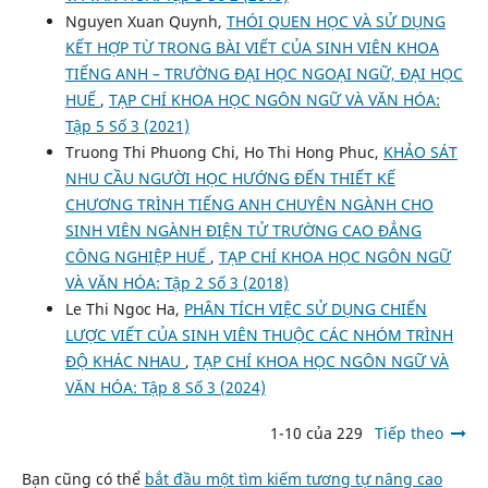
Nguyen Xuan Quynh,
THÓI QUEN HỌC VÀ SỬ DỤNG
KẾT HỢP TỪ TRONG BÀI VIẾT CỦA SINH VIÊN KHOA
TIẾNG ANH – TRƯỜNG ĐẠI HỌC NGOẠI NGỮ, ĐẠI HỌC
HUẾ
,
TẠP CHÍ KHOA HỌC NGÔN NGỮ VÀ VĂN HÓA:
Tập 5 Số 3 (2021)
Truong Thi Phuong Chi, Ho Thi Hong Phuc,
KHẢO SÁT
NHU CẦU NGƯỜI HỌC HƯỚNG ĐẾN THIẾT KẾ
CHƯƠNG TRÌNH TIẾNG ANH CHUYÊN NGÀNH CHO
SINH VIÊN NGÀNH ĐIỆN TỬ TRƯỜNG CAO ĐẲNG
CÔNG NGHIỆP HUẾ
,
TẠP CHÍ KHOA HỌC NGÔN NGỮ
VÀ VĂN HÓA: Tập 2 Số 3 (2018)
Le Thi Ngoc Ha,
PHÂN TÍCH VIỆC SỬ DỤNG CHIẾN
LƯỢC VIẾT CỦA SINH VIÊN THUỘC CÁC NHÓM TRÌNH
ĐỘ KHÁC NHAU
,
TẠP CHÍ KHOA HỌC NGÔN NGỮ VÀ
VĂN HÓA: Tập 8 Số 3 (2024)
1-10 của 229
Tiếp theo
Bạn cũng có thể
bắt đầu một tìm kiếm tương tự nâng cao