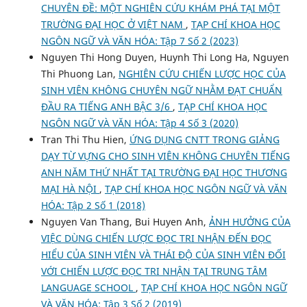
CHUYÊN ĐỀ: MỘT NGHIÊN CỨU KHÁM PHÁ TẠI MỘT
TRƯỜNG ĐẠI HỌC Ở VIỆT NAM
,
TẠP CHÍ KHOA HỌC
NGÔN NGỮ VÀ VĂN HÓA: Tập 7 Số 2 (2023)
Nguyen Thi Hong Duyen, Huynh Thi Long Ha, Nguyen
Thi Phuong Lan,
NGHIÊN CỨU CHIẾN LƯỢC HỌC CỦA
SINH VIÊN KHÔNG CHUYÊN NGỮ NHẰM ĐẠT CHUẨN
ĐẦU RA TIẾNG ANH BẬC 3/6
,
TẠP CHÍ KHOA HỌC
NGÔN NGỮ VÀ VĂN HÓA: Tập 4 Số 3 (2020)
Tran Thi Thu Hien,
ỨNG DỤNG CNTT TRONG GIẢNG
DẠY TỪ VỰNG CHO SINH VIÊN KHÔNG CHUYÊN TIẾNG
ANH NĂM THỨ NHẤT TẠI TRƯỜNG ĐẠI HỌC THƯƠNG
MẠI HÀ NỘI
,
TẠP CHÍ KHOA HỌC NGÔN NGỮ VÀ VĂN
HÓA: Tập 2 Số 1 (2018)
Nguyen Van Thang, Bui Huyen Anh,
ẢNH HƯỞNG CỦA
VIỆC DÙNG CHIẾN LƯỢC ĐỌC TRI NHẬN ĐẾN ĐỌC
HIỂU CỦA SINH VIÊN VÀ THÁI ĐỘ CỦA SINH VIÊN ĐỐI
VỚI CHIẾN LƯỢC ĐỌC TRI NHẬN TẠI TRUNG TÂM
LANGUAGE SCHOOL
,
TẠP CHÍ KHOA HỌC NGÔN NGỮ
VÀ VĂN HÓA: Tập 3 Số 2 (2019)