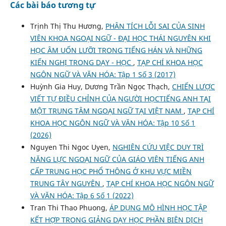
Các bài báo tương tự
Trịnh Thị Thu Hương,
PHÂN TÍCH LỖI SAI CỦA SINH
VIÊN KHOA NGOẠI NGỮ - ĐẠI HỌC THÁI NGUYÊN KHI
HỌC ÂM UỐN LƯỠI TRONG TIẾNG HÁN VÀ NHỮNG
KIẾN NGHỊ TRONG DẠY - HỌC
,
TẠP CHÍ KHOA HỌC
NGÔN NGỮ VÀ VĂN HÓA: Tập 1 Số 3 (2017)
Huỳnh Gia Huy, Dương Trần Ngọc Thạch,
CHIẾN LƯỢC
VIẾT TỰ ĐIỀU CHỈNH CỦA NGƯỜI HỌCTIẾNG ANH TẠI
MỘT TRUNG TÂM NGOẠI NGỮ TẠI VIỆT NAM
,
TẠP CHÍ
KHOA HỌC NGÔN NGỮ VÀ VĂN HÓA: Tập 10 Số 1
(2026)
Nguyen Thi Ngoc Uyen,
NGHIÊN CỨU VIỆC DUY TRÌ
NĂNG LỰC NGOẠI NGỮ CỦA GIÁO VIÊN TIẾNG ANH
CẤP TRUNG HỌC PHỔ THÔNG Ở KHU VỰC MIỀN
TRUNG TÂY NGUYÊN
,
TẠP CHÍ KHOA HỌC NGÔN NGỮ
VÀ VĂN HÓA: Tập 6 Số 1 (2022)
Tran Thi Thao Phuong,
ÁP DỤNG MÔ HÌNH HỌC TẬP
KẾT HỢP TRONG GIẢNG DẠY HỌC PHẦN BIÊN DỊCH