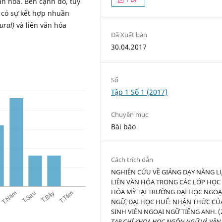
ăn hóa. Bên cạnh đó, tuy
 có sự kết hợp nhuần
tural)
và liên văn hóa
Đã Xuất bản
30.04.2017
Số
Tập 1 Số 1 (2017)
Chuyên mục
Bài báo
Cách trích dẫn
NGHIÊN CỨU VỀ GIẢNG DẠY NĂNG L
LIÊN VĂN HÓA TRONG CÁC LỚP HỌC
HÓA MỸ TẠI TRƯỜNG ĐẠI HỌC NGOẠ
NGỮ, ĐẠI HỌC HUẾ: NHẬN THỨC CỦ
SINH VIÊN NGOẠI NGỮ TIẾNG ANH. (2
TẠP CHÍ KHOA HỌC NGÔN NGỮ VÀ VĂN