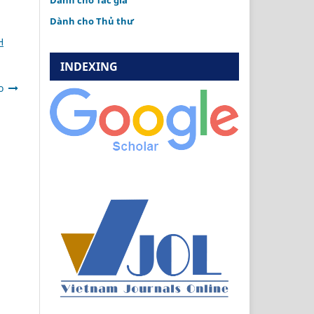
Dành cho Tác giả
Dành cho Thủ thư
H
INDEXING
o