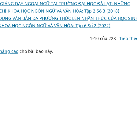
 GIẢNG DẠY NGOẠI NGỮ TẠI TRƯỜNG ĐẠI HỌC ĐÀ LẠT: NHỮNG
CHÍ KHOA HỌC NGÔN NGỮ VÀ VĂN HÓA: Tập 2 Số 3 (2018)
 DỤNG VĂN BẢN ĐA PHƯƠNG THỨC LÊN NHẬN THỨC CỦA HỌC SIN
 KHOA HỌC NGÔN NGỮ VÀ VĂN HÓA: Tập 6 Số 2 (2022)
1-10 của 228
Tiếp the
 nâng cao
cho bài báo này.