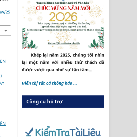
iew/25
Khép lại năm 2025, chúng tôi nhìn
IÊN
lại một năm với nhiều thử thách đã
được vượt qua nhờ sự tận tâm...
)
AY
Hiển thị tất cả thông báo ...
Công cụ hỗ trợ
IÊN