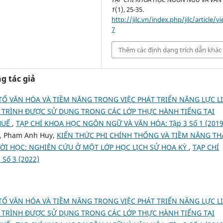
1
(1), 25-35.
http://jilc.vn/index.php/jilc/article/v
7
Thêm các định dạng trích dẫn khác
g tác giả
TỐ VĂN HÓA VÀ TIỀM NĂNG TRONG VIỆC PHÁT TRIỂN NĂNG LỰC L
O TRÌNH ĐƯỢC SỬ DỤNG TRONG CÁC LỚP THỰC HÀNH TIẾNG TẠI
HUẾ
,
TẠP CHÍ KHOA HỌC NGÔN NGỮ VÀ VĂN HÓA: Tập 3 Số 1 (2019
u, Pham Anh Huy,
KIẾN THỨC PHI CHÍNH THỐNG VÀ TIỀM NĂNG TH
ƯỜI HỌC: NGHIÊN CỨU Ở MỘT LỚP HỌC LỊCH SỬ HOA KỲ
,
TẠP CHÍ
Số 3 (2022)
TỐ VĂN HÓA VÀ TIỀM NĂNG TRONG VIỆC PHÁT TRIỂN NĂNG LỰC L
O TRÌNH ĐƯỢC SỬ DỤNG TRONG CÁC LỚP THỰC HÀNH TIẾNG TẠI