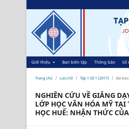
Giới thiệu
Ban biên tập
Thông báo
Số 
Trang chủ
/
Lưu trữ
/
Tập 1 Số 1 (2017)
/
Bài báo
NGHIÊN CỨU VỀ GIẢNG DẠ
LỚP HỌC VĂN HÓA MỸ TẠI
HỌC HUẾ: NHẬN THỨC CỦA