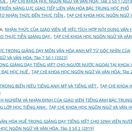
HUẾ
,
TẠP CHÍ KHOA HỌC NGÔN NGỮ VÀ VĂN HÓA: Tập 3 Số 1 (2019
 TRIỂN NĂNG LỰC GIAO TIẾP LIÊN VĂN HÓA BẬC TRUNG HỌC PHỔ
TỪ NHẬN THỨC ĐẾN THỰC TIỄN
,
TẠP CHÍ KHOA HỌC NGÔN NGỮ 
am,
NHẬN THỨC CỦA GIÁO VIÊN VỀ VIỆC TÍCH HỢP NỘI DUNG VĂN 
ÀO THỰC TIỄN GIẢNG DẠY
,
TẠP CHÍ KHOA HỌC NGÔN NGỮ VÀ VĂN
HỰC TRONG GIẢNG DẠY MÔN VĂN HÓA ANH MỸ TỪ GÓC NHÌN CỦA
 VÀ VĂN HÓA: Tập 7 Số 1 (2023)
ONG GIẢNG DẠY TIẾNG VIỆT CHO NGƯỜI NƯỚC NGOÀI TẠI KHOA V
 ĐẠI HỌC HUẾ
,
TẠP CHÍ KHOA HỌC NGÔN NGỮ VÀ VĂN HÓA: Tập 2
TRONG BIỂN HIỆU TIẾNG ANH MỸ VÀ TIẾNG VIỆT
,
TẠP CHÍ KHOA 
)
NH NGHIỆM VÀ NHẬN ĐỊNH CỦA GIÁO VIÊN TIẾNG ANH BẬC TRUN
NG LỚP HỌC TIẾNG ANH
,
TẠP CHÍ KHOA HỌC NGÔN NGỮ VÀ VĂN H
VĂN HÓA HUẾ TRONG GIẢNG DẠY TIẾNG VIỆT CHO SINH VIÊN NƯ
HỌC NGÔN NGỮ VÀ VĂN HÓA: Tập 3 Số 2 (2019)