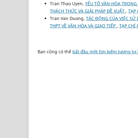
Tran Thao Uyen,
YẾU TỐ VĂN HÓA TRONG
THÁCH THỨC VÀ GIẢI PHÁP ĐỀ XUẤT
,
TẠP 
Tran Van Duong,
TÁC ĐỘNG CỦA VIỆC SỬ
THPT VỀ VĂN HÓA VÀ GIAO TIẾP
,
TẠP CHÍ
Bạn cũng có thể
bắt đầu một tìm kiếm tương tự