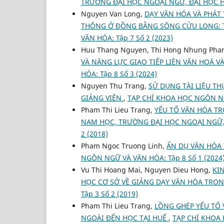
TRƯỜNG ĐẠI HỌC NGOẠI NGỮ, ĐẠI HỌC 
Nguyen Van Long,
DẠY VĂN HÓA VÀ PHÁT
THÔNG Ở ĐỒNG BẰNG SÔNG CỬU LONG: 
VĂN HÓA: Tập 7 Số 2 (2023)
Huu Thang Nguyen, Thi Hong Nhung Ph
VÀ NĂNG LỰC GIAO TIẾP LIÊN VĂN HOÁ V
HÓA: Tập 8 Số 3 (2024)
Nguyen Thu Trang,
SỬ DỤNG TÀI LIỆU T
GIẢNG VIÊN
,
TẠP CHÍ KHOA HỌC NGÔN NGỮ
Pham Thi Lieu Trang,
YẾU TỐ VĂN HÓA TR
NAM HỌC, TRƯỜNG ĐẠI HỌC NGOẠI NGỮ,
2 (2018)
Pham Ngoc Truong Linh,
ẨN DỤ VĂN HÓA 
NGÔN NGỮ VÀ VĂN HÓA: Tập 8 Số 1 (2024
Vu Thi Hoang Mai, Nguyen Dieu Hong,
KI
HỌC CƠ SỞ VỀ GIẢNG DẠY VĂN HÓA TRO
Tập 3 Số 2 (2019)
Pham Thi Lieu Trang,
LỒNG GHÉP YẾU TỐ 
NGOÀI ĐẾN HỌC TẠI HUẾ
,
TẠP CHÍ KHOA 