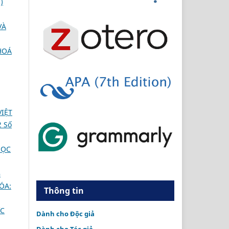
)
VÀ
HOÁ
IỆT
 Số
HỌC
G
ÓA:
Thông tin
ỚC
Dành cho Độc giả