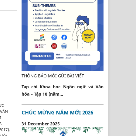
THÔNG BÁO MỜI GỬI BÀI VIẾT
Tạp chí Khoa học Ngôn ngữ và Văn
hóa – Tập 10 (năm...
ỰC
 VĂN
CHÚC MỪNG NĂM MỚI 2026
I
31 December 2025
A
017).
 HÓA
,