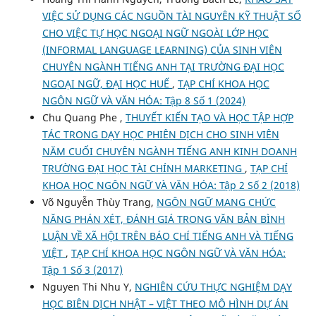
VIỆC SỬ DỤNG CÁC NGUỒN TÀI NGUYÊN KỸ THUẬT SỐ
CHO VIỆC TỰ HỌC NGOẠI NGỮ NGOÀI LỚP HỌC
(INFORMAL LANGUAGE LEARNING) CỦA SINH VIÊN
CHUYÊN NGÀNH TIẾNG ANH TẠI TRƯỜNG ĐẠI HỌC
NGOẠI NGỮ, ĐẠI HỌC HUẾ
,
TẠP CHÍ KHOA HỌC
NGÔN NGỮ VÀ VĂN HÓA: Tập 8 Số 1 (2024)
Chu Quang Phe ,
THUYẾT KIẾN TẠO VÀ HỌC TẬP HỢP
TÁC TRONG DẠY HỌC PHIÊN DỊCH CHO SINH VIÊN
NĂM CUỐI CHUYÊN NGÀNH TIẾNG ANH KINH DOANH
TRƯỜNG ĐẠI HỌC TÀI CHÍNH MARKETING
,
TẠP CHÍ
KHOA HỌC NGÔN NGỮ VÀ VĂN HÓA: Tập 2 Số 2 (2018)
Võ Nguyễn Thùy Trang,
NGÔN NGỮ MANG CHỨC
NĂNG PHÁN XÉT, ĐÁNH GIÁ TRONG VĂN BẢN BÌNH
LUẬN VỀ XÃ HỘI TRÊN BÁO CHÍ TIẾNG ANH VÀ TIẾNG
VIỆT
,
TẠP CHÍ KHOA HỌC NGÔN NGỮ VÀ VĂN HÓA:
Tập 1 Số 3 (2017)
Nguyen Thi Nhu Y,
NGHIÊN CỨU THỰC NGHIỆM DẠY
HỌC BIÊN DỊCH NHẬT – VIỆT THEO MÔ HÌNH DỰ ÁN