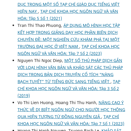
DỤC TRONG MỘT SỐ TẠP CHÍ GIÁO DỤC TIẾNG VIỆT
HIỆN NAY
,
TẠP CHÍ KHOA HỌC NGÔN NGỮ VÀ VĂN
HÓA: Tập 5 Số 1 (2021)
Tran Thi Thao Phuong,
ÁP DỤNG MÔ HÌNH HỌC TẬP
KẾT HỢP TRONG GIẢNG DẠY HỌC PHẦN BIÊN DỊCH
CHUYÊN ĐỀ: MỘT NGHIÊN CỨU KHÁM PHÁ TẠI MỘT
TRƯỜNG ĐẠI HỌC Ở VIỆT NAM
,
TẠP CHÍ KHOA HỌC
NGÔN NGỮ VÀ VĂN HÓA: Tập 7 Số 2 (2023)
Nguyen Thi Ngoc Diep,
MỘT SỐ THỦ PHÁP DỊCH GẮN
VỚI LOẠI HÌNH VĂN BẢN VÀ KHẢO SÁT CÁC THỦ PHÁP
DỊCH TRONG BẢN DỊCH TRUYỆN CỔ TÍCH “NÀNG
BẠCH TUYẾT” TỪ TIẾNG ĐỨC SANG TIẾNG VIỆT
,
TẠP
CHÍ KHOA HỌC NGÔN NGỮ VÀ VĂN HÓA: Tập 3 Số 2
(2019)
Vo Thi Lien Huong, Hoang Thi Thu Hanh,
NÂNG CAO Ý
THỨC VỀ DỊ BIỆT NGÔN NGỮ CHO NGƯỜI HỌC THÔNG
QUA HIỆN TƯỢNG TỪ ĐỒNG NGUYÊN GIẢ
,
TẠP CHÍ
KHOA HỌC NGÔN NGỮ VÀ VĂN HÓA: Tập 7 Số 1 (2023)
Hoang Thi Hanh Nguyen, Truong Bach Le,
KHẢO SÁT