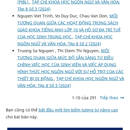
(PJBL)
,
TẠP CHÍ KHOA HỌC NGÔN NGỮ VÀ VĂN HÓA:
Tập 8 Số 3 (2024)
Nguyen Viet Trinh, Vo Duy Duc, Chau Van Don,
MỐI
TƯƠNG QUAN GIỮA CÁC HOẠT ĐỘNG TRONG SÁCH
GIÁO KHOA TIẾNG ANH LỚP 10 VÀ HỒ SƠ ĐA TRÍ TUỆ
CỦA HỌC SINH TRUNG HỌC
,
TẠP CHÍ KHOA HỌC
NGÔN NGỮ VÀ VĂN HÓA: Tập 8 Số 2 (2024)
Truong Sa Nguyen , Thi Diem Thi Nguyen,
MỐI
TƯƠNG QUAN GIỮA MỨC ĐỘ SẴN SÀNG TỰ ĐIỀU
CHỈNH VIỆC HỌC CỦA SINH VIÊN VÀ VIỆC ÁP DỤNG
HÌNH THỨC HỌC NGÔN NGỮ VỚI SỰ HỖ TRỢ CỦA CÁC
THIẾT BỊ DI ĐỘNG
,
TẠP CHÍ KHOA HỌC NGÔN NGỮ VÀ
VĂN HÓA: Tập 8 Số 3 (2024)
1-10 của 291
Tiếp theo
Bạn cũng có thể
bắt đầu một tìm kiếm tương tự nâng cao
cho bài báo này.