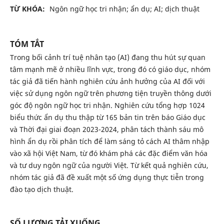
TỪ KHÓA:
Ngôn ngữ học tri nhận; ẩn dụ; AI; dịch thuật
TÓM TẮT
Trong bối cảnh trí tuệ nhân tạo (AI) đang thu hút sự quan
tâm mạnh mẽ ở nhiều lĩnh vực, trong đó có giáo dục, nhóm
tác giả đã tiến hành nghiên cứu ảnh hưởng của AI đối với
việc sử dụng ngôn ngữ trên phương tiện truyền thông dưới
góc độ ngôn ngữ học tri nhận. Nghiên cứu tổng hợp 1024
biểu thức ẩn dụ thu thập từ 165 bản tin trên báo Giáo dục
và Thời đại giai đoạn 2023-2024, phân tách thành sáu mô
hình ẩn dụ rồi phân tích để làm sáng tỏ cách AI thâm nhập
vào xã hội Việt Nam, từ đó khám phá các đặc điểm văn hóa
và tư duy ngôn ngữ của người Việt. Từ kết quả nghiên cứu,
nhóm tác giả đã đề xuất một số ứng dụng thực tiễn trong
đào tạo dịch thuật.
SỐ LƯỢNG TẢI XUỐNG