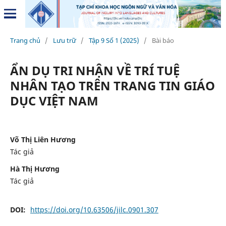
Trang chủ
/
Lưu trữ
/
Tập 9 Số 1 (2025)
/
Bài báo
ẨN DỤ TRI NHẬN VỀ TRÍ TUỆ
NHÂN TẠO TRÊN TRANG TIN GIÁO
DỤC VIỆT NAM
Võ Thị Liên Hương
Tác giả
Hà Thị Hương
Tác giả
DOI:
https://doi.org/10.63506/jilc.0901.307