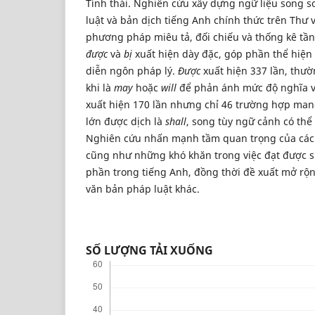
Tình thái. Nghiên cứu xây dựng ngữ liệu song s
luật và bản dịch tiếng Anh chính thức trên Thư 
phương pháp miêu tả, đối chiếu và thống kê tần
được
và
bị
xuất hiện dày đặc, góp phần thể hiện
diễn ngôn pháp lý.
Được
xuất hiện 337 lần, thườ
khi là
may
hoặc
will
để phản ánh mức độ nghĩa 
xuất hiện 170 lần nhưng chỉ 46 trường hợp mang
lớn được dịch là
shall
, song tùy ngữ cảnh có thể
Nghiên cứu nhấn mạnh tầm quan trọng của các 
cũng như những khó khăn trong việc đạt được 
phần trong tiếng Anh, đồng thời đề xuất mở rộ
văn bản pháp luật khác.
SỐ LƯỢNG TẢI XUỐNG