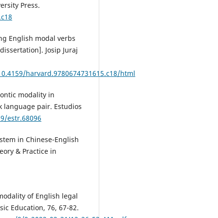
ersity Press.
.c18
ting English modal verbs
dissertation]. Josip Juraj
10.4159/harvard.9780674731615.c18/html
ontic modality in
k language pair. Estudios
09/estr.68096
system in Chinese-English
eory & Practice in
modality of English legal
asic Education, 76, 67-82.