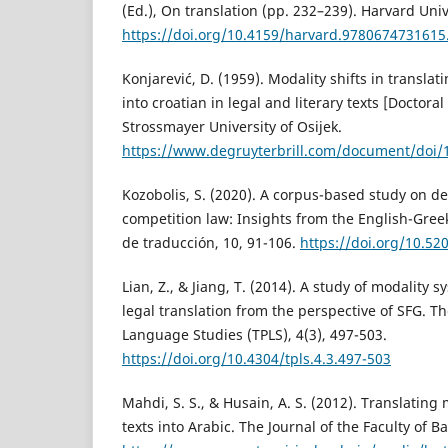
(Ed.), On translation (pp. 232–239). Harvard Univ
https://doi.org/10.4159/harvard.9780674731615
Konjarević, D. (1959). Modality shifts in transla
into croatian in legal and literary texts [Doctoral 
Strossmayer University of Osijek.
https://www.degruyterbrill.com/document/doi/
Kozobolis, S. (2020). A corpus-based study on de
competition law: Insights from the English-Gree
de traducción, 10, 91-106.
https://doi.org/10.52
Lian, Z., & Jiang, T. (2014). A study of modality 
legal translation from the perspective of SFG. Th
Language Studies (TPLS), 4(3), 497-503.
https://doi.org/10.4304/tpls.4.3.497-503
Mahdi, S. S., & Husain, A. S. (2012). Translating 
texts into Arabic. The Journal of the Faculty of B