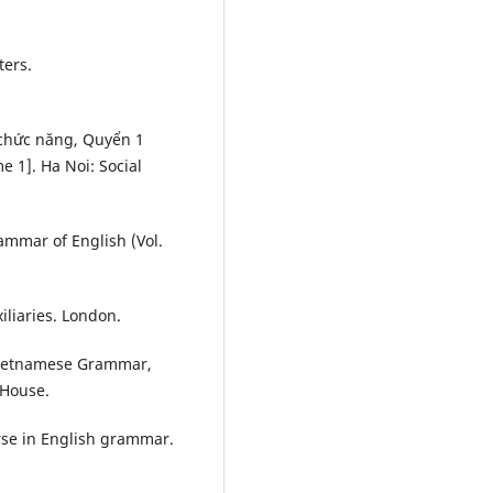
ters.
p chức năng, Quyển 1
 1]. Ha Noi: Social
ammar of English (Vol.
iliaries. London.
[Vietnamese Grammar,
 House.
urse in English grammar.