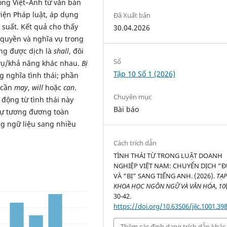
ong Việt–Anh từ văn bản
viện Pháp luật, áp dụng
Đã Xuất bản
 suất. Kết quả cho thấy
30.04.2026
 quyền và nghĩa vụ trong
ng được dịch là
shall
, đôi
Số
vụ/khả năng khác nhau.
Bị
Tập 10 Số 1 (2026)
 nghĩa tình thái; phần
 cần
may
,
will
hoặc
can
.
Chuyên mục
động từ tình thái này
Bài báo
sự tương đương toàn
ng ngữ liệu sang nhiều
Cách trích dẫn
TÌNH THÁI TỪ TRONG LUẬT DOANH
NGHIỆP VIỆT NAM: CHUYỂN DỊCH “
VÀ “BỊ” SANG TIẾNG ANH. (2026).
TẠP
KHOA HỌC NGÔN NGỮ VÀ VĂN HÓA
,
10
30-42.
https://doi.org/10.63506/jilc.1001.39
Thêm các định dạng trích dẫn khác