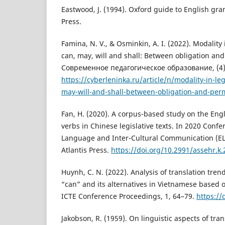
Eastwood, J. (1994). Oxford guide to English gr
Press.
Famina, N. V., & Osminkin, A. I. (2022). Modality 
can, may, will and shall: Between obligation an
Современное педагогическое образование, (4)
https://cyberleninka.ru/article/n/modality-in-le
may-will-and-shall-between-obligation-and-per
Fan, H. (2020). A corpus-based study on the Engl
verbs in Chinese legislative texts. In 2020 Conf
Language and Inter-Cultural Communication (ELI
Atlantis Press.
https://doi.org/10.2991/assehr.k
Huynh, C. N. (2022). Analysis of translation tren
“can” and its alternatives in Vietnamese based 
ICTE Conference Proceedings, 1, 64–79.
https://
Jakobson, R. (1959). On linguistic aspects of tran