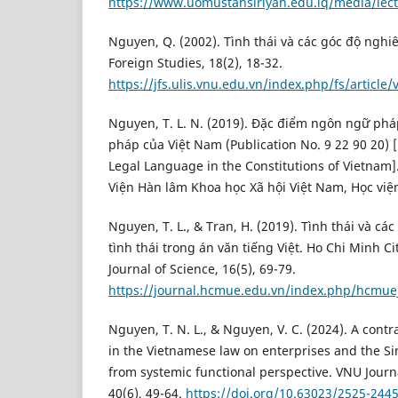
https://www.uomustansiriyah.edu.iq/media/lec
Nguyen, Q. (2002). Tình thái và các góc độ nghi
Foreign Studies, 18(2), 18-32.
https://jfs.ulis.vnu.edu.vn/index.php/fs/article
Nguyen, T. L. N. (2019). Đặc điểm ngôn ngữ phá
pháp của Việt Nam (Publication No. 9 22 90 20) [
Legal Language in the Constitutions of Vietnam].
Viện Hàn lâm Khoa học Xã hội Việt Nam, Học việ
Nguyen, T. L., & Tran, H. (2019). Tình thái và cá
tình thái trong án văn tiếng Việt. Ho Chi Minh Ci
Journal of Science, 16(5), 69-79.
https://journal.hcmue.edu.vn/index.php/hcmue
Nguyen, T. N. L., & Nguyen, V. C. (2024). A contr
in the Vietnamese law on enterprises and the S
from systemic functional perspective. VNU Journa
40(6), 49-64.
https://doi.org/10.63023/2525-2445/