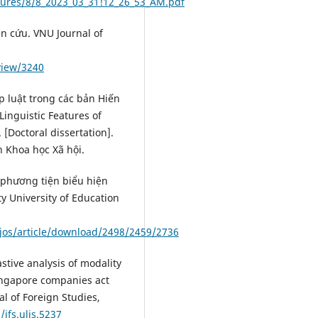
tures/8/8_2023_03_31!12_26_53_AM.pdf
ên cứu. VNU Journal of
/view/3240
p luật trong các bản Hiến
Linguistic Features of
 [Doctoral dissertation].
n Khoa học Xã hội.
c phương tiện biểu hiện
ty University of Education
jos/article/download/2498/2459/2736
astive analysis of modality
ingapore companies act
l of Foreign Studies,
jfs.ulis.5237