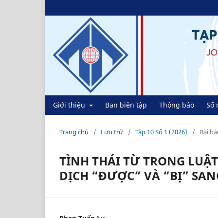
Giới thiệu
Ban biên tập
Thông báo
Số 
Trang chủ
/
Lưu trữ
/
Tập 10 Số 1 (2026)
/
Bài bá
TÌNH THÁI TỪ TRONG LUẬ
DỊCH “ĐƯỢC” VÀ “BỊ” SAN