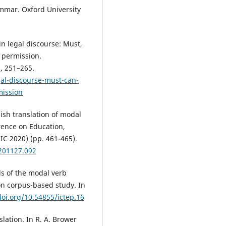
ammar. Oxford University
in legal discourse: Must,
d permission.
, 251–265.
gal-discourse-must-can-
mission
ish translation of modal
erence on Education,
C 2020) (pp. 461-465).
.201127.092
ds of the modal verb
on corpus-based study. In
doi.org/10.54855/ictep.16
slation. In R. A. Brower