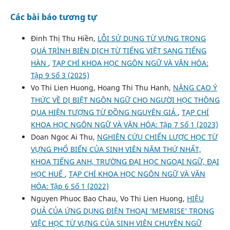
Các bài báo tương tự
Đinh Thị Thu Hiền,
LỖI SỬ DỤNG TỪ VỰNG TRONG
QUÁ TRÌNH BIÊN DỊCH TỪ TIẾNG VIỆT SANG TIẾNG
HÀN
,
TẠP CHÍ KHOA HỌC NGÔN NGỮ VÀ VĂN HÓA:
Tập 9 Số 3 (2025)
Vo Thi Lien Huong, Hoang Thi Thu Hanh,
NÂNG CAO Ý
THỨC VỀ DỊ BIỆT NGÔN NGỮ CHO NGƯỜI HỌC THÔNG
QUA HIỆN TƯỢNG TỪ ĐỒNG NGUYÊN GIẢ
,
TẠP CHÍ
KHOA HỌC NGÔN NGỮ VÀ VĂN HÓA: Tập 7 Số 1 (2023)
Doan Ngoc Ai Thu,
NGHIÊN CỨU CHIẾN LƯỢC HỌC TỪ
VỰNG PHỔ BIẾN CỦA SINH VIÊN NĂM THỨ NHẤT,
KHOA TIẾNG ANH, TRƯỜNG ĐẠI HỌC NGOẠI NGỮ, ĐẠI
HỌC HUẾ
,
TẠP CHÍ KHOA HỌC NGÔN NGỮ VÀ VĂN
HÓA: Tập 6 Số 1 (2022)
Nguyen Phuoc Bao Chau, Vo Thi Lien Huong,
HIỆU
QUẢ CỦA ỨNG DỤNG ĐIỆN THOẠI ‘MEMRISE’ TRONG
VIỆC HỌC TỪ VỰNG CỦA SINH VIÊN CHUYÊN NGỮ