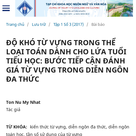
Trang chủ
/
Lưu trữ
/
Tập 1 Số 3 (2017)
/
Bài báo
ĐỘ KHÓ TỪ VỰNG TRONG THỂ
LOẠI TOÁN DÀNH CHO LỨA TUỔI
TIỂU HỌC: BƯỚC TIẾP CẬN ĐÁNH
GIÁ TỪ VỰNG TRONG DIỄN NGÔN
ĐA THỨC
Ton Nu My Nhat
Tác giả
TỪ KHÓA:
kiến thức từ vựng, diễn ngôn đa thức, diễn ngôn
toán học, tần số sử dụng của từ vựng