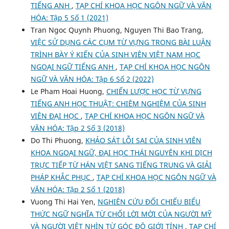
TIẾNG ANH
,
TẠP CHÍ KHOA HỌC NGÔN NGỮ VÀ VĂN
HÓA: Tập 5 Số 1 (2021)
Tran Ngoc Quynh Phuong, Nguyen Thi Bao Trang,
VIỆC SỬ DỤNG CÁC CỤM TỪ VỰNG TRONG BÀI LUẬN
TRÌNH BÀY Ý KIẾN CỦA SINH VIÊN VIỆT NAM HỌC
NGOẠI NGỮ TIẾNG ANH
,
TẠP CHÍ KHOA HỌC NGÔN
NGỮ VÀ VĂN HÓA: Tập 6 Số 2 (2022)
Le Pham Hoai Huong,
CHIẾN LƯỢC HỌC TỪ VỰNG
TIẾNG ANH HỌC THUẬT: CHIÊM NGHIỆM CỦA SINH
VIÊN ĐẠI HỌC
,
TẠP CHÍ KHOA HỌC NGÔN NGỮ VÀ
VĂN HÓA: Tập 2 Số 3 (2018)
Do Thi Phuong,
KHẢO SÁT LỖI SAI CỦA SINH VIÊN
KHOA NGOẠI NGỮ, ĐẠI HỌC THÁI NGUYÊN KHI DỊCH
TRỰC TIẾP TỪ HÁN VIỆT SANG TIẾNG TRUNG VÀ GIẢI
PHÁP KHẮC PHỤC
,
TẠP CHÍ KHOA HỌC NGÔN NGỮ VÀ
VĂN HÓA: Tập 2 Số 1 (2018)
Vuong Thi Hai Yen,
NGHIÊN CỨU ĐỐI CHIẾU BIỂU
THỨC NGỮ NGHĨA TỪ CHỐI LỜI MỜI CỦA NGƯỜI MỸ
VÀ NGƯỜI VIỆT NHÌN TỪ GÓC ĐỘ GIỚI TÍNH
,
TẠP CHÍ