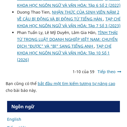
KHOA HỌC NGÔN NGỮ VÀ VĂN HÓA: Tập 6 Số 2 (2022)
Duong Thao Tien,
NHẬN THỨC CỦA SINH VIÊN NĂM 2
VỀ CÂU BỊ ĐỘNG VÀ BỊ ĐỘNG TỪ TIẾNG HÀN
,
TẠP CHÍ
KHOA HỌC NGÔN NGỮ VÀ VĂN HÓA: Tập 7 Số 3 (2023)
Phan Tuấn Ly, Lê Mỹ Duyên, Lâm Gia Hân,
TÌNH THÁI
TỪ TRONG LUẬT DOANH NGHIỆP VIỆT NAM: CHUYỂN
DỊCH “ĐƯỢC” VÀ “BỊ” SANG TIẾNG ANH
,
TẠP CHÍ
KHOA HỌC NGÔN NGỮ VÀ VĂN HÓA: Tập 10 Số 1
(2026)
1-10 của 59
Tiếp theo
Bạn cũng có thể
bắt đầu một tìm kiếm tương tự nâng cao
cho bài báo này.
Ngôn ngữ
English