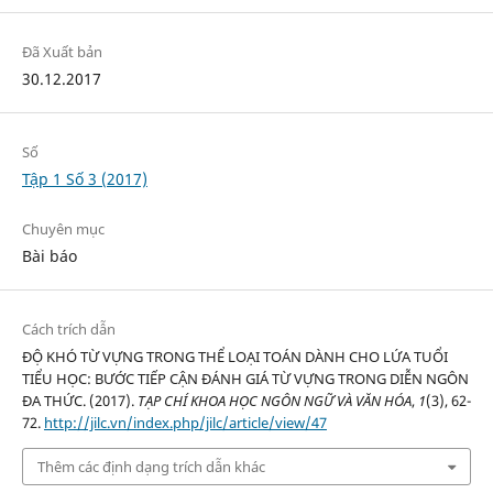
Đã Xuất bản
30.12.2017
Số
Tập 1 Số 3 (2017)
Chuyên mục
Bài báo
Cách trích dẫn
ĐỘ KHÓ TỪ VỰNG TRONG THỂ LOẠI TOÁN DÀNH CHO LỨA TUỔI
TIỂU HỌC: BƯỚC TIẾP CẬN ĐÁNH GIÁ TỪ VỰNG TRONG DIỄN NGÔN
ĐA THỨC. (2017).
TẠP CHÍ KHOA HỌC NGÔN NGỮ VÀ VĂN HÓA
,
1
(3), 62-
72.
http://jilc.vn/index.php/jilc/article/view/47
Thêm các định dạng trích dẫn khác