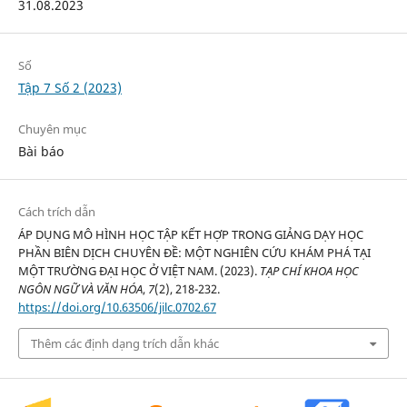
31.08.2023
Số
Tập 7 Số 2 (2023)
Chuyên mục
Bài báo
Cách trích dẫn
ÁP DỤNG MÔ HÌNH HỌC TẬP KẾT HỢP TRONG GIẢNG DẠY HỌC
PHẦN BIÊN DỊCH CHUYÊN ĐỀ: MỘT NGHIÊN CỨU KHÁM PHÁ TẠI
MỘT TRƯỜNG ĐẠI HỌC Ở VIỆT NAM. (2023).
TẠP CHÍ KHOA HỌC
NGÔN NGỮ VÀ VĂN HÓA
,
7
(2), 218-232.
https://doi.org/10.63506/jilc.0702.67
Thêm các định dạng trích dẫn khác