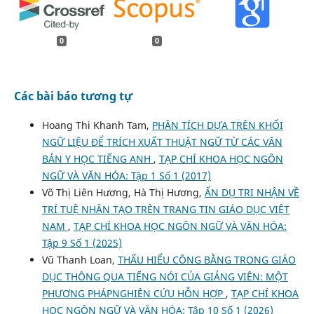
0
0
Các bài báo tương tự
Hoang Thi Khanh Tam,
PHÂN TÍCH DỰA TRÊN KHỐI
NGỮ LIỆU ĐỂ TRÍCH XUẤT THUẬT NGỮ TỪ CÁC VĂN
BẢN Y HỌC TIẾNG ANH
,
TẠP CHÍ KHOA HỌC NGÔN
NGỮ VÀ VĂN HÓA: Tập 1 Số 1 (2017)
Võ Thị Liên Hương, Hà Thị Hương,
ẨN DỤ TRI NHẬN VỀ
TRÍ TUỆ NHÂN TẠO TRÊN TRANG TIN GIÁO DỤC VIỆT
NAM
,
TẠP CHÍ KHOA HỌC NGÔN NGỮ VÀ VĂN HÓA:
Tập 9 Số 1 (2025)
Vũ Thanh Loan,
THẤU HIỂU CÔNG BẰNG TRONG GIÁO
DỤC THÔNG QUA TIẾNG NÓI CỦA GIẢNG VIÊN: MỘT
PHƯƠNG PHÁPNGHIÊN CỨU HỖN HỢP
,
TẠP CHÍ KHOA
HỌC NGÔN NGỮ VÀ VĂN HÓA: Tập 10 Số 1 (2026)