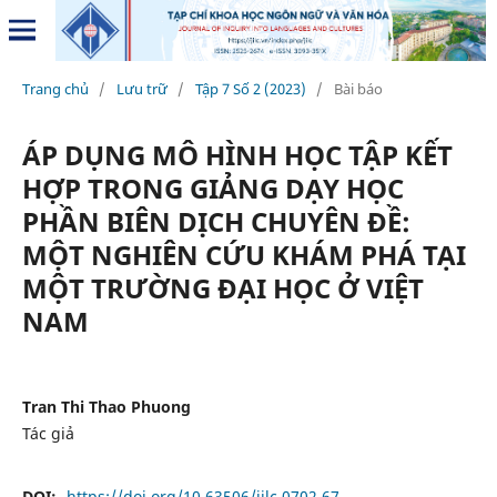
Trang chủ
/
Lưu trữ
/
Tập 7 Số 2 (2023)
/
Bài báo
ÁP DỤNG MÔ HÌNH HỌC TẬP KẾT
HỢP TRONG GIẢNG DẠY HỌC
PHẦN BIÊN DỊCH CHUYÊN ĐỀ:
MỘT NGHIÊN CỨU KHÁM PHÁ TẠI
MỘT TRƯỜNG ĐẠI HỌC Ở VIỆT
NAM
Tran Thi Thao Phuong
Tác giả
DOI:
https://doi.org/10.63506/jilc.0702.67