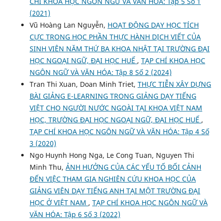
CHÍ KHOA HỌC NGÔN NGỮ VÀ VĂN HÓA: Tập 5 Số 1
(2021)
Vũ Hoàng Lan Nguyễn,
HOẠT ĐỘNG DẠY HỌC TÍCH
CỰC TRONG HỌC PHẦN THỰC HÀNH DỊCH VIẾT CỦA
SINH VIÊN NĂM THỨ BA KHOA NHẬT TẠI TRƯỜNG ĐẠI
HỌC NGOẠI NGỮ, ĐẠI HỌC HUẾ
,
TẠP CHÍ KHOA HỌC
NGÔN NGỮ VÀ VĂN HÓA: Tập 8 Số 2 (2024)
Tran Thi Xuan, Doan Minh Triet,
THỰC TIỄN XÂY DỰNG
BÀI GIẢNG E-LEARNING TRONG GIẢNG DẠY TIẾNG
VIỆT CHO NGƯỜI NƯỚC NGOÀI TẠI KHOA VIỆT NAM
HỌC, TRƯỜNG ĐẠI HỌC NGOẠI NGỮ, ĐẠI HỌC HUẾ
,
TẠP CHÍ KHOA HỌC NGÔN NGỮ VÀ VĂN HÓA: Tập 4 Số
3 (2020)
Ngo Huynh Hong Nga, Le Cong Tuan, Nguyen Thi
Minh Thu,
ẢNH HƯỞNG CỦA CÁC YẾU TỐ BỐI CẢNH
ĐẾN VIỆC THAM GIA NGHIÊN CỨU KHOA HỌC CỦA
GIẢNG VIÊN DẠY TIẾNG ANH TẠI MỘT TRƯỜNG ĐẠI
HỌC Ở VIỆT NAM
,
TẠP CHÍ KHOA HỌC NGÔN NGỮ VÀ
VĂN HÓA: Tập 6 Số 3 (2022)