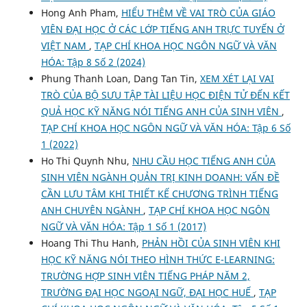
Hong Anh Pham,
HIỂU THÊM VỀ VAI TRÒ CỦA GIÁO
VIÊN ĐẠI HỌC Ở CÁC LỚP TIẾNG ANH TRỰC TUYẾN Ở
VIỆT NAM
,
TẠP CHÍ KHOA HỌC NGÔN NGỮ VÀ VĂN
HÓA: Tập 8 Số 2 (2024)
Phung Thanh Loan, Dang Tan Tin,
XEM XÉT LẠI VAI
TRÒ CỦA BỘ SƯU TẬP TÀI LIỆU HỌC ĐIỆN TỬ ĐẾN KẾT
QUẢ HỌC KỸ NĂNG NÓI TIẾNG ANH CỦA SINH VIÊN
,
TẠP CHÍ KHOA HỌC NGÔN NGỮ VÀ VĂN HÓA: Tập 6 Số
1 (2022)
Ho Thi Quynh Nhu,
NHU CẦU HỌC TIẾNG ANH CỦA
SINH VIÊN NGÀNH QUẢN TRỊ KINH DOANH: VẤN ĐỀ
CẦN LƯU TÂM KHI THIẾT KẾ CHƯƠNG TRÌNH TIẾNG
ANH CHUYÊN NGÀNH
,
TẠP CHÍ KHOA HỌC NGÔN
NGỮ VÀ VĂN HÓA: Tập 1 Số 1 (2017)
Hoang Thi Thu Hanh,
PHẢN HỒI CỦA SINH VIÊN KHI
HỌC KỸ NĂNG NÓI THEO HÌNH THỨC E-LEARNING:
TRƯỜNG HỢP SINH VIÊN TIẾNG PHÁP NĂM 2,
TRƯỜNG ĐẠI HỌC NGOẠI NGỮ, ĐẠI HỌC HUẾ
,
TẠP