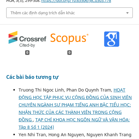
HÓA
,
3
(3), 299-308.
https://doi.org/10.63506/jilc.0303.178
Thêm các định dạng trích dẫn khác
0
0
Các bài báo tương tự
Truong Thi Ngoc Linh, Phan Do Quynh Tram,
HOẠT
ĐỘNG HỌC TẬP PHỤC VỤ CỘNG ĐỒNG CỦA SINH VIÊN
CHUYÊN NGÀNH SƯ PHẠM TIẾNG ANH BẬC TIỂU HỌC:
NHẬN THỨC CỦA CÁC THÀNH VIÊN TRONG CỘNG
ĐỒNG
,
TẠP CHÍ KHOA HỌC NGÔN NGỮ VÀ VĂN HÓA:
Tập 8 Số 1 (2024)
Yen Nhi Tran, Hong An Nguyen, Nguyen Khanh Trang