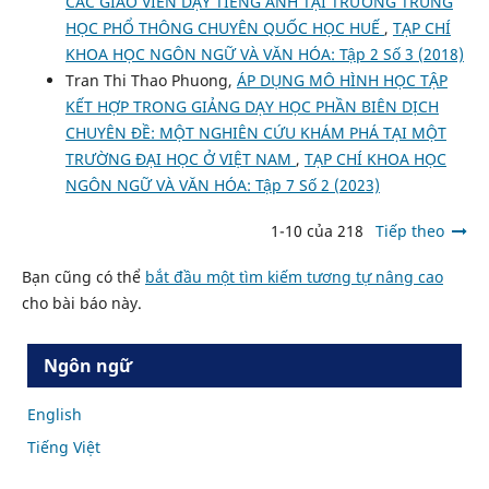
CÁC GIÁO VIÊN DẠY TIẾNG ANH TẠI TRƯỜNG TRUNG
HỌC PHỔ THÔNG CHUYÊN QUỐC HỌC HUẾ
,
TẠP CHÍ
KHOA HỌC NGÔN NGỮ VÀ VĂN HÓA: Tập 2 Số 3 (2018)
Tran Thi Thao Phuong,
ÁP DỤNG MÔ HÌNH HỌC TẬP
KẾT HỢP TRONG GIẢNG DẠY HỌC PHẦN BIÊN DỊCH
CHUYÊN ĐỀ: MỘT NGHIÊN CỨU KHÁM PHÁ TẠI MỘT
TRƯỜNG ĐẠI HỌC Ở VIỆT NAM
,
TẠP CHÍ KHOA HỌC
NGÔN NGỮ VÀ VĂN HÓA: Tập 7 Số 2 (2023)
1-10 của 218
Tiếp theo
Bạn cũng có thể
bắt đầu một tìm kiếm tương tự nâng cao
cho bài báo này.
Ngôn ngữ
English
Tiếng Việt