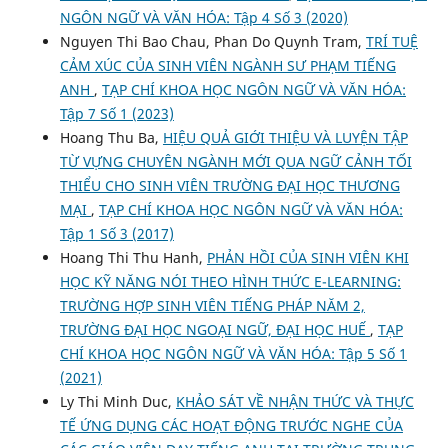
NGÔN NGỮ VÀ VĂN HÓA: Tập 4 Số 3 (2020)
Nguyen Thi Bao Chau, Phan Do Quynh Tram,
TRÍ TUỆ
CẢM XÚC CỦA SINH VIÊN NGÀNH SƯ PHẠM TIẾNG
ANH
,
TẠP CHÍ KHOA HỌC NGÔN NGỮ VÀ VĂN HÓA:
Tập 7 Số 1 (2023)
Hoang Thu Ba,
HIỆU QUẢ GIỚI THIỆU VÀ LUYỆN TẬP
TỪ VỰNG CHUYÊN NGÀNH MỚI QUA NGỮ CẢNH TỐI
THIỂU CHO SINH VIÊN TRƯỜNG ĐẠI HỌC THƯƠNG
MẠI
,
TẠP CHÍ KHOA HỌC NGÔN NGỮ VÀ VĂN HÓA:
Tập 1 Số 3 (2017)
Hoang Thi Thu Hanh,
PHẢN HỒI CỦA SINH VIÊN KHI
HỌC KỸ NĂNG NÓI THEO HÌNH THỨC E-LEARNING:
TRƯỜNG HỢP SINH VIÊN TIẾNG PHÁP NĂM 2,
TRƯỜNG ĐẠI HỌC NGOẠI NGỮ, ĐẠI HỌC HUẾ
,
TẠP
CHÍ KHOA HỌC NGÔN NGỮ VÀ VĂN HÓA: Tập 5 Số 1
(2021)
Ly Thi Minh Duc,
KHẢO SÁT VỀ NHẬN THỨC VÀ THỰC
TẾ ỨNG DỤNG CÁC HOẠT ĐỘNG TRƯỚC NGHE CỦA