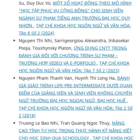
Su, Duy Duc Vo,
MỘT SỐ HOẠT ĐỘNG THEO MÔ HÌNH
“HỌC TẬP PHỤC VỤ CỘNG ĐỒNG” CHO SINH VIÊN
NGÀNH SƯ PHẠM TIẾNG ANH,TRƯỜNG ĐẠI HỌC QUY
NHƠN
,
TẠP CHÍ KHOA HỌC NGÔN NGỮ VÀ VĂN HÓA:
Tập 8 Số 2 (2024)
Nguyen Thi Nhi, Sarrigeorgiou Alexandra, Inbasekar
Pooja, Toushynsky Platon,
ỨNG DỤNG CNTT TRONG
ĐÁNH GIÁ ĐỐI VỚI CHƯƠNG TRÌNH SƯ PHẠM –
TRƯỜNG HỢP VIDEO VÀ E-PORFOLIO
,
TẠP CHÍ KHOA
HỌC NGÔN NGỮ VÀ VĂN HÓA: Tập 7 Số 2 (2023)
Nguyen Pham Thanh Van, Huynh Thi Long Ha,
ĐÁNH
GIÁ GIÁO TRÌNH LIFE-PRE-INTERMEDIATE DƯỚI QUAN
ĐIỂM CỦA GIẢNG VIÊN VÀ SINH VIÊN KHÔNG CHUYÊN
NGỮ TRƯỜNG ĐẠI HỌC NGOẠI NGỮ, ĐẠI HỌC HUẾ
,
TẠP CHÍ KHOA HỌC NGÔN NGỮ VÀ VĂN HÓA: Tập 2 Số
2 (2018)
Truong Le Bao Nhi, Tran Quang Ngoc Thuy,
NÂNG
CAO TÍNH TỰ HỌC TRONG THỰC HÀNH KỸ NĂNG VIẾT
CHO HỌC SINH QUA SCHOOLOGY
,
TẠP CHÍ KHOA HỌC