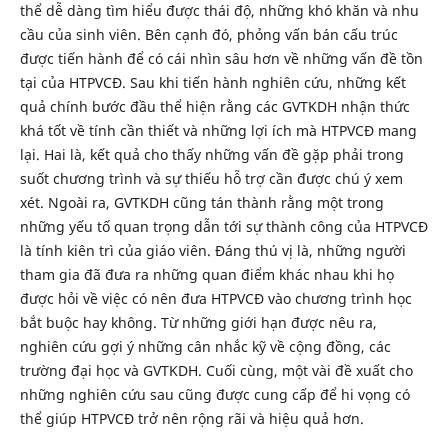
thể dễ dàng tìm hiểu được thái độ, những khó khăn và nhu
cầu của sinh viên. Bên cạnh đó, phỏng vấn bán cấu trúc
được tiến hành để có cái nhìn sâu hơn về những vấn đề tồn
tại của HTPVCĐ. Sau khi tiến hành nghiên cứu, những kết
quả chính bước đầu thể hiện rằng các GVTKDH nhận thức
khá tốt về tính cần thiết và những lợi ích mà HTPVCĐ mang
lại. Hai là, kết quả cho thấy những vấn đề gặp phải trong
suốt chương trình và sự thiếu hỗ trợ cần được chú ý xem
xét. Ngoài ra, GVTKDH cũng tán thành rằng một trong
những yếu tố quan trọng dẫn tới sự thành công của HTPVCĐ
là tính kiên trì của giáo viên. Đáng thú vị là, những người
tham gia đã đưa ra những quan điểm khác nhau khi họ
được hỏi về việc có nên đưa HTPVCĐ vào chương trình học
bắt buộc hay không. Từ những giới hạn được nêu ra,
nghiên cứu gợi ý những cân nhắc kỹ về cộng đồng, các
trường đại học và GVTKDH. Cuối cùng, một vài đề xuất cho
những nghiên cứu sau cũng được cung cấp để hi vọng có
thể giúp HTPVCĐ trở nên rộng rãi và hiệu quả hơn.