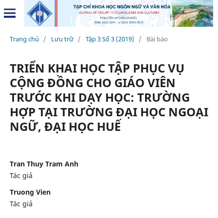
Trang chủ
/
Lưu trữ
/
Tập 3 Số 3 (2019)
/
Bài báo
TRIỂN KHAI HỌC TẬP PHỤC VỤ
CỘNG ĐỒNG CHO GIÁO VIÊN
TRƯỚC KHI DẠY HỌC: TRƯỜNG
HỢP TẠI TRƯỜNG ĐẠI HỌC NGOẠI
NGỮ, ĐẠI HỌC HUẾ
Tran Thuy Tram Anh
Tác giả
Truong Vien
Tác giả