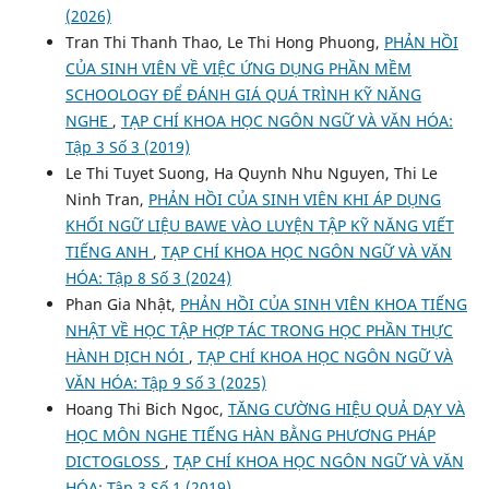
(2026)
Tran Thi Thanh Thao, Le Thi Hong Phuong,
PHẢN HỒI
CỦA SINH VIÊN VỀ VIỆC ỨNG DỤNG PHẦN MỀM
SCHOOLOGY ĐỂ ĐÁNH GIÁ QUÁ TRÌNH KỸ NĂNG
NGHE
,
TẠP CHÍ KHOA HỌC NGÔN NGỮ VÀ VĂN HÓA:
Tập 3 Số 3 (2019)
Le Thi Tuyet Suong, Ha Quynh Nhu Nguyen, Thi Le
Ninh Tran,
PHẢN HỒI CỦA SINH VIÊN KHI ÁP DỤNG
KHỐI NGỮ LIỆU BAWE VÀO LUYỆN TẬP KỸ NĂNG VIẾT
TIẾNG ANH
,
TẠP CHÍ KHOA HỌC NGÔN NGỮ VÀ VĂN
HÓA: Tập 8 Số 3 (2024)
Phan Gia Nhật,
PHẢN HỒI CỦA SINH VIÊN KHOA TIẾNG
NHẬT VỀ HỌC TẬP HỢP TÁC TRONG HỌC PHẦN THỰC
HÀNH DỊCH NÓI
,
TẠP CHÍ KHOA HỌC NGÔN NGỮ VÀ
VĂN HÓA: Tập 9 Số 3 (2025)
Hoang Thi Bich Ngoc,
TĂNG CƯỜNG HIỆU QUẢ DẠY VÀ
HỌC MÔN NGHE TIẾNG HÀN BẰNG PHƯƠNG PHÁP
DICTOGLOSS
,
TẠP CHÍ KHOA HỌC NGÔN NGỮ VÀ VĂN
HÓA: Tập 3 Số 1 (2019)