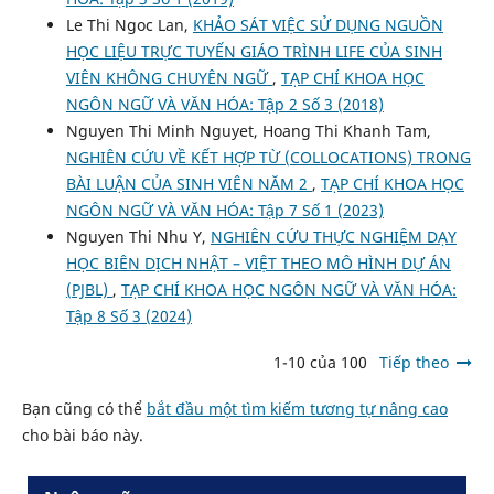
Le Thi Ngoc Lan,
KHẢO SÁT VIỆC SỬ DỤNG NGUỒN
HỌC LIỆU TRỰC TUYẾN GIÁO TRÌNH LIFE CỦA SINH
VIÊN KHÔNG CHUYÊN NGỮ
,
TẠP CHÍ KHOA HỌC
NGÔN NGỮ VÀ VĂN HÓA: Tập 2 Số 3 (2018)
Nguyen Thi Minh Nguyet, Hoang Thi Khanh Tam,
NGHIÊN CỨU VỀ KẾT HỢP TỪ (COLLOCATIONS) TRONG
BÀI LUẬN CỦA SINH VIÊN NĂM 2
,
TẠP CHÍ KHOA HỌC
NGÔN NGỮ VÀ VĂN HÓA: Tập 7 Số 1 (2023)
Nguyen Thi Nhu Y,
NGHIÊN CỨU THỰC NGHIỆM DẠY
HỌC BIÊN DỊCH NHẬT – VIỆT THEO MÔ HÌNH DỰ ÁN
(PJBL)
,
TẠP CHÍ KHOA HỌC NGÔN NGỮ VÀ VĂN HÓA:
Tập 8 Số 3 (2024)
1-10 của 100
Tiếp theo
Bạn cũng có thể
bắt đầu một tìm kiếm tương tự nâng cao
cho bài báo này.