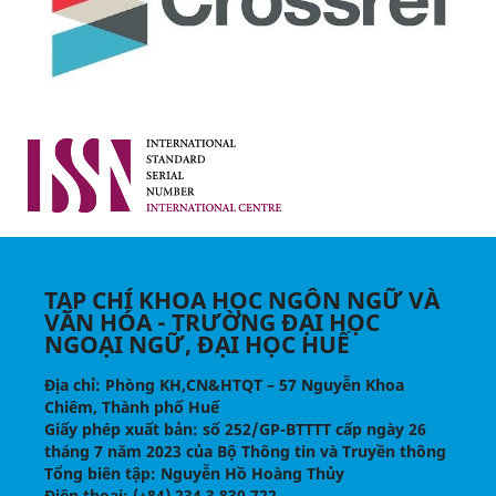
TẠP CHÍ KHOA HỌC NGÔN NGỮ VÀ
VĂN HÓA - TRƯỜNG ĐẠI HỌC
NGOẠI NGỮ, ĐẠI HỌC HUẾ
Địa chỉ
: Phòng KH,CN&HTQT – 57 Nguyễn Khoa
Chiêm, Thành phố Huế
Giấy phép xuất bản:
số 252/GP-BTTTT cấp ngày 26
tháng 7 năm 2023 của Bộ Thông tin và Truyền thông
Tổng biên tập
: Nguyễn Hồ Hoàng Thủy
Điện thoại
: (+84) 234.3.830.722