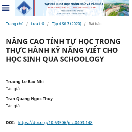
Trang chủ
/
Lưu trữ
/
Tập 4 Số 3 (2020)
/
Bài báo
NÂNG CAO TÍNH TỰ HỌC TRONG
THỰC HÀNH KỸ NĂNG VIẾT CHO
HỌC SINH QUA SCHOOLOGY
Truong Le Bao Nhi
Tác giả
Tran Quang Ngoc Thuy
Tác giả
DOI:
https://doi.org/10.63506/jilc.0403.148