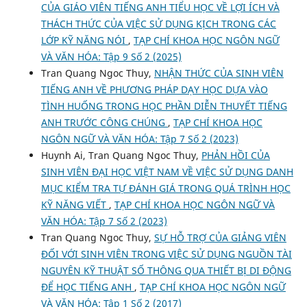
CỦA GIÁO VIÊN TIẾNG ANH TIỂU HỌC VỀ LỢI ÍCH VÀ
THÁCH THỨC CỦA VIỆC SỬ DỤNG KỊCH TRONG CÁC
LỚP KỸ NĂNG NÓI
,
TẠP CHÍ KHOA HỌC NGÔN NGỮ
VÀ VĂN HÓA: Tập 9 Số 2 (2025)
Tran Quang Ngoc Thuy,
NHẬN THỨC CỦA SINH VIÊN
TIẾNG ANH VỀ PHƯƠNG PHÁP DẠY HỌC DỰA VÀO
TÌNH HUỐNG TRONG HỌC PHẦN DIỄN THUYẾT TIẾNG
ANH TRƯỚC CÔNG CHÚNG
,
TẠP CHÍ KHOA HỌC
NGÔN NGỮ VÀ VĂN HÓA: Tập 7 Số 2 (2023)
Huynh Ai, Tran Quang Ngoc Thuy,
PHẢN HỒI CỦA
SINH VIÊN ĐẠI HỌC VIỆT NAM VỀ VIỆC SỬ DỤNG DANH
MỤC KIỂM TRA TỰ ĐÁNH GIÁ TRONG QUÁ TRÌNH HỌC
KỸ NĂNG VIẾT
,
TẠP CHÍ KHOA HỌC NGÔN NGỮ VÀ
VĂN HÓA: Tập 7 Số 2 (2023)
Tran Quang Ngoc Thuy,
SỰ HỖ TRỢ CỦA GIẢNG VIÊN
ĐỐI VỚI SINH VIÊN TRONG VIỆC SỬ DỤNG NGUỒN TÀI
NGUYÊN KỸ THUẬT SỐ THÔNG QUA THIẾT BỊ DI ĐỘNG
ĐỂ HỌC TIẾNG ANH
,
TẠP CHÍ KHOA HỌC NGÔN NGỮ
VÀ VĂN HÓA: Tập 1 Số 2 (2017)