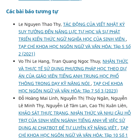
Các bài báo tương tự
Le Nguyen Thao Thy,
TÁC ĐỘNG CỦA VIẾT NHẬT KÝ
SUY TƯỞNG ĐẾN NĂNG LỰC TỰ HỌC VÀ SỰ PHÁT
TRIỂN KIẾN THỨC NGỮ NGHĨA HỌC CỦA SINH VIÊN
,
TẠP CHÍ KHOA HỌC NGÔN NGỮ VÀ VĂN HÓA: Tập 5 Số
2 (2021)
Vo Thi Le Hang, Tran Quang Ngoc Thuy,
NHẬN THỨC
VÀ THỰC TẾ SỬ DỤNG PHƯƠNG PHÁP HỌC THEO DỰ
ÁN CỦA GIÁO VIÊN TIẾNG ANH TRUNG HỌC PHỔ
THÔNG TRONG DẠY KỸ NĂNG NÓI
,
TẠP CHÍ KHOA
HỌC NGÔN NGỮ VÀ VĂN HÓA: Tập 7 Số 3 (2023)
Đỗ Hoàng Mai Linh, Nguyễn Thị Thúy Ngân, Nguyễn
Lê Minh Thy, Nguyễn Lê Tâm Lan, Cao Thị Xuân Liên,
KHẢO SÁT THỰC TRẠNG, NHẬN THỨC VÀ NHU CẦU HỖ
TRỢ CỦA SINH VIÊN NGÀNH TIẾNG ANH VỀ VIỆC SỬ
DỤNG AI CHATBOT ĐỂ TỰ LUYỆN KỸ NĂNG VIẾT
,
TẠP
CHÍ KHOA HỌC NGÔN NGỮ VÀ VĂN HÓA: Tập 10 Số 1