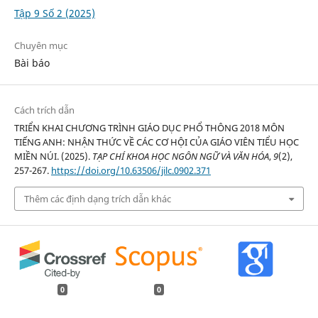
Tập 9 Số 2 (2025)
Chuyên mục
Bài báo
Cách trích dẫn
TRIỂN KHAI CHƯƠNG TRÌNH GIÁO DỤC PHỔ THÔNG 2018 MÔN
TIẾNG ANH: NHẬN THỨC VỀ CÁC CƠ HỘI CỦA GIÁO VIÊN TIỂU HỌC
MIỀN NÚI. (2025).
TẠP CHÍ KHOA HỌC NGÔN NGỮ VÀ VĂN HÓA
,
9
(2),
257-267.
https://doi.org/10.63506/jilc.0902.371
Thêm các định dạng trích dẫn khác
0
0