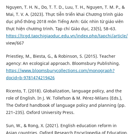
Nguyen, T. H. N., Do, T. T. D., Luu, T. H., Nguyen, T. M. P., &
Mai, T. V. A. (2023). Thực tiễn triển khai Chương trình giáo
dục phổ thông 2018 môn Tiếng Anh: Góc nhìn từ giáo viên
thực hiện chương trình. Tạp chí Giáo dục, 23(5), 58–63.
https://tcgd.tapchigiaoduc.edu.vn/index.php/tapchi/article/
view/667
Priestley, M., Biesta, G., & Robinson, S. (2015). Teacher
agency: An ecological approach. Bloomsbury Publishing.
https://www.bloomsburycollections.com/monograph?
docid=b-9781474219426
Ricento, T. (2018). Globalization, language policy, and the
role of English. In J. W. Tollefson & M. Pérez-Milans (Eds.),
The Oxford handbook of language policy and planning (pp.
221–235). Oxford University Press.
Sun, W., & Rong, X. (2021). English education reform in
Asian countries. Oxford Research Encyclopedia of Education.