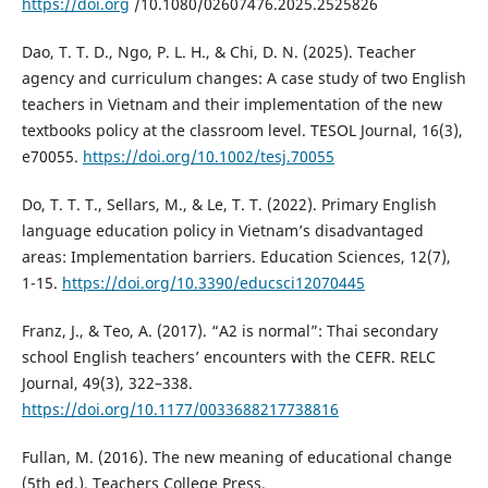
https://doi.org
/10.1080/02607476.2025.2525826
Dao, T. T. D., Ngo, P. L. H., & Chi, D. N. (2025). Teacher
agency and curriculum changes: A case study of two English
teachers in Vietnam and their implementation of the new
textbooks policy at the classroom level. TESOL Journal, 16(3),
e70055.
https://doi.org/10.1002/tesj.70055
Do, T. T. T., Sellars, M., & Le, T. T. (2022). Primary English
language education policy in Vietnam’s disadvantaged
areas: Implementation barriers. Education Sciences, 12(7),
1-15.
https://doi.org/10.3390/educsci12070445
Franz, J., & Teo, A. (2017). “A2 is normal”: Thai secondary
school English teachers’ encounters with the CEFR. RELC
Journal, 49(3), 322–338.
https://doi.org/10.1177/0033688217738816
Fullan, M. (2016). The new meaning of educational change
(5th ed.). Teachers College Press.