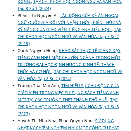
ĐỒNG
,
TẠP CHÍ KHOA HỌC NGÔN NGỮ VÀ VĂN HÓA:
Tập 8 Số 1 (2024)
Pham Thi Nguyen Ai,
TÁC ĐỘNG CỦA ĐỀ ÁN NGOẠI
NGỮ QUỐC GIA ĐỐI VỚI NHẬN THỨC, KIẾN THỨC VÀ
KỸ NĂNG CỦA GIÁO VIÊN TIẾNG ANH TIỂU HỌC
,
TẠP
CHÍ KHOA HỌC NGÔN NGỮ VÀ VĂN HÓA: Tập 3 Số 2
(2019)
Oanh Nguyen Hong,
KHẢO SÁT THỰC TẾ GIẢNG DẠY
TIẾNG ANH NHƯ MỘT CHUYÊN NGÀNH TRONG MỘT
TRƯỜNG ĐẠI HỌC ĐỊNH HƯỚNG KINH TẾ: THÁCH
THỨC VÀ CƠ HỘI
,
TẠP CHÍ KHOA HỌC NGÔN NGỮ VÀ
VĂN HÓA: Tập 8 Số 2 (2024)
Truong Thai Mai Anh,
TÌM HIỂU SỰ CHỦ ĐỘNG CỦA
GIÁO VIÊN TRONG VIỆC SỬ DỤNG SÁCH TIẾNG ANH
MỚI TẠI CÁC TRƯỜNG THPT THÀNH PHỐ HUẾ
,
TẠP
CHÍ KHOA HỌC NGÔN NGỮ VÀ VĂN HÓA: Tập 7 Số 3
(2023)
Huynh Thi Nha Nha, Phan Quynh Nhu,
SỬ DỤNG
NHẬT KÝ CHIÊM NGHIỆM NHƯ MỘT CÔNG CỤ PHÁT