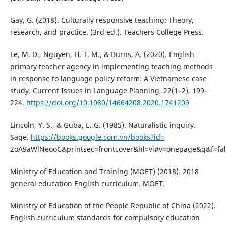
Gay, G. (2018). Culturally responsive teaching: Theory,
research, and practice. (3rd ed.). Teachers College Press.
Le, M. D., Nguyen, H. T. M., & Burns, A. (2020). English
primary teacher agency in implementing teaching methods
in response to language policy reform: A Vietnamese case
study. Current Issues in Language Planning, 22(1–2), 199–
224.
https://doi.org/10.1080/14664208.2020.1741209
Lincoln, Y. S., & Guba, E. G. (1985). Naturalistic inquiry.
Sage.
https://books.google.com.vn/books?id=
2oA9aWlNeooC&printsec=frontcover&hl=vi#v=onepage&q&f=fal
Ministry of Education and Training (MOET) (2018). 2018
general education English curriculum. MOET.
Ministry of Education of the People Republic of China (2022).
English curriculum standards for compulsory education