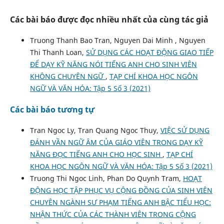
Các bài báo được đọc nhiều nhất của cùng tác giả
Truong Thanh Bao Tran, Nguyen Dai Minh , Nguyen
Thi Thanh Loan,
SỬ DỤNG CÁC HOẠT ĐỘNG GIAO TIẾP
ĐỂ DẠY KỸ NĂNG NÓI TIẾNG ANH CHO SINH VIÊN
KHÔNG CHUYÊN NGỮ
,
TẠP CHÍ KHOA HỌC NGÔN
NGỮ VÀ VĂN HÓA: Tập 5 Số 3 (2021)
Các bài báo tương tự
Tran Ngoc Ly, Tran Quang Ngoc Thuy,
VIỆC SỬ DỤNG
ĐÁNH VẦN NGỮ ÂM CỦA GIÁO VIÊN TRONG DẠY KỸ
NĂNG ĐỌC TIẾNG ANH CHO HỌC SINH
,
TẠP CHÍ
KHOA HỌC NGÔN NGỮ VÀ VĂN HÓA: Tập 5 Số 3 (2021)
Truong Thi Ngoc Linh, Phan Do Quynh Tram,
HOẠT
ĐỘNG HỌC TẬP PHỤC VỤ CỘNG ĐỒNG CỦA SINH VIÊN
CHUYÊN NGÀNH SƯ PHẠM TIẾNG ANH BẬC TIỂU HỌC:
NHẬN THỨC CỦA CÁC THÀNH VIÊN TRONG CỘNG