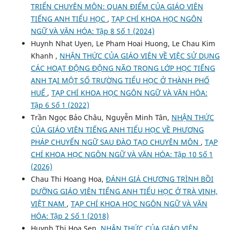
TRIỂN CHUYÊN MÔN: QUAN ĐIỂM CỦA GIÁO VIÊN
TIẾNG ANH TIỂU HỌC
,
TẠP CHÍ KHOA HỌC NGÔN
NGỮ VÀ VĂN HÓA: Tập 8 Số 1 (2024)
Huynh Nhat Uyen, Le Pham Hoai Huong, Le Chau Kim
Khanh ,
NHẬN THỨC CỦA GIÁO VIÊN VỀ VIỆC SỬ DỤNG
CÁC HOẠT ĐỘNG ĐỘNG NÃO TRONG LỚP HỌC TIẾNG
ANH TẠI MỘT SỐ TRƯỜNG TIỂU HỌC Ở THÀNH PHỐ
HUẾ
,
TẠP CHÍ KHOA HỌC NGÔN NGỮ VÀ VĂN HÓA:
Tập 6 Số 1 (2022)
Trần Ngọc Bảo Châu, Nguyễn Minh Tân,
NHẬN THỨC
CỦA GIÁO VIÊN TIẾNG ANH TIỂU HỌC VỀ PHƯƠNG
PHÁP CHUYỂN NGỮ SAU ĐÀO TẠO CHUYÊN MÔN
,
TẠP
CHÍ KHOA HỌC NGÔN NGỮ VÀ VĂN HÓA: Tập 10 Số 1
(2026)
Chau Thi Hoang Hoa,
ĐÁNH GIÁ CHƯƠNG TRÌNH BỒI
DƯỠNG GIÁO VIÊN TIẾNG ANH TIỂU HỌC Ở TRÀ VINH,
VIỆT NAM
,
TẠP CHÍ KHOA HỌC NGÔN NGỮ VÀ VĂN
HÓA: Tập 2 Số 1 (2018)
Huynh Thi Hoa Sen,
NHẬN THỨC CỦA GIÁO VIÊN