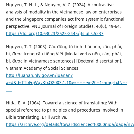
Nguyen, T. N. L., & Nguyen, V. C. (2024). A contrastive
analysis of modality in the Vietnamese law on enterprises
and the Singapore companies act from systemic functional
perspective. VNU Journal of Foreign Studies, 40(6), 49-64.
https://doi.org/10.63023/2525-2445/jfs.ulis.5237
Nguyen, T. T. (2003). Các động từ tình thái nên, cần, phải,
bị, được trong câu tiếng Việt [Modal verbs nên, cần, phải,
bị, được in Vietnamese sentences] [Doctoral dissertation].
Vietnam Academy of Social Sciences.
http://luanan.nlv.gov.vn/luanan?
a=d&d=TTbFqWqvKIxO2003.1.1&e=-------vi-20--1--img-txIN---
----
Nida, E. A. (1964). Toward a science of translating: With
special reference to principles and procedures involved in
Bible translating. Brill Archive.
https://archive.org/details/towardscienceoft0000nida/page/n