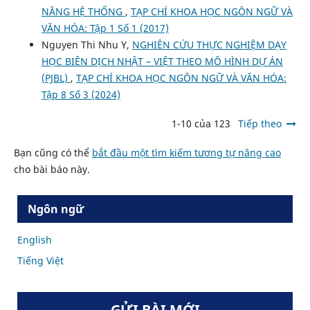
NĂNG HỆ THỐNG
,
TẠP CHÍ KHOA HỌC NGÔN NGỮ VÀ
VĂN HÓA: Tập 1 Số 1 (2017)
Nguyen Thi Nhu Y,
NGHIÊN CỨU THỰC NGHIỆM DẠY
HỌC BIÊN DỊCH NHẬT – VIỆT THEO MÔ HÌNH DỰ ÁN
(PJBL)
,
TẠP CHÍ KHOA HỌC NGÔN NGỮ VÀ VĂN HÓA:
Tập 8 Số 3 (2024)
1-10 của 123
Tiếp theo
Bạn cũng có thể
bắt đầu một tìm kiếm tương tự nâng cao
cho bài báo này.
Ngôn ngữ
English
Tiếng Việt
GỬI BÀI MỚI