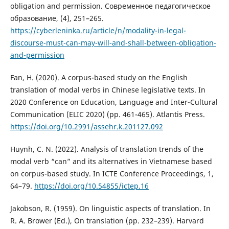
obligation and permission. Современное педагогическое
образование, (4), 251–265.
https://cyberleninka.ru/article/n/modality-in-legal-
discourse-must-can-may-will-and-shall-between-obligation-
and-permission
Fan, H. (2020). A corpus-based study on the English
translation of modal verbs in Chinese legislative texts. In
2020 Conference on Education, Language and Inter-Cultural
Communication (ELIC 2020) (pp. 461-465). Atlantis Press.
https://doi.org/10.2991/assehr.k.201127.092
Huynh, C. N. (2022). Analysis of translation trends of the
modal verb “can” and its alternatives in Vietnamese based
on corpus-based study. In ICTE Conference Proceedings, 1,
64–79.
https://doi.org/10.54855/ictep.16
Jakobson, R. (1959). On linguistic aspects of translation. In
R. A. Brower (Ed.), On translation (pp. 232–239). Harvard