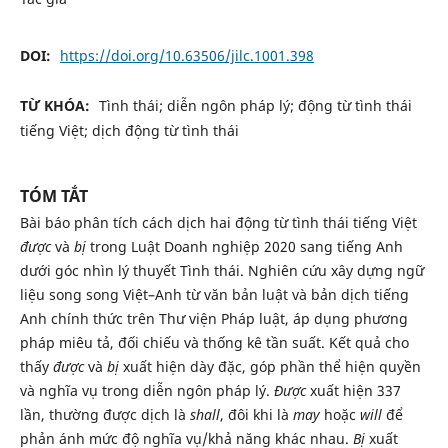
DOI:
https://doi.org/10.63506/jilc.1001.398
TỪ KHÓA:
Tình thái; diễn ngôn pháp lý; động từ tình thái
tiếng Việt; dịch động từ tình thái
TÓM TẮT
Bài báo phân tích cách dịch hai động từ tình thái tiếng Việt
được
và
bị
trong Luật Doanh nghiệp 2020 sang tiếng Anh
dưới góc nhìn lý thuyết Tình thái. Nghiên cứu xây dựng ngữ
liệu song song Việt–Anh từ văn bản luật và bản dịch tiếng
Anh chính thức trên Thư viện Pháp luật, áp dụng phương
pháp miêu tả, đối chiếu và thống kê tần suất. Kết quả cho
thấy
được
và
bị
xuất hiện dày đặc, góp phần thể hiện quyền
và nghĩa vụ trong diễn ngôn pháp lý.
Được
xuất hiện 337
lần, thường được dịch là
shall
, đôi khi là
may
hoặc
will
để
phản ánh mức độ nghĩa vụ/khả năng khác nhau.
Bị
xuất