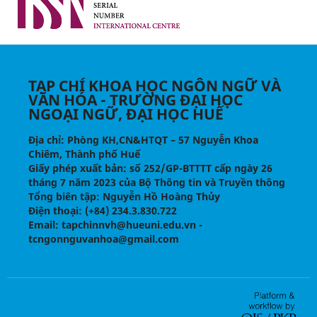
TẠP CHÍ KHOA HỌC NGÔN NGỮ VÀ
VĂN HÓA - TRƯỜNG ĐẠI HỌC
NGOẠI NGỮ, ĐẠI HỌC HUẾ
Địa chỉ
: Phòng KH,CN&HTQT – 57 Nguyễn Khoa
Chiêm, Thành phố Huế
Giấy phép xuất bản:
số 252/GP-BTTTT cấp ngày 26
tháng 7 năm 2023 của Bộ Thông tin và Truyền thông
Tổng biên tập
: Nguyễn Hồ Hoàng Thủy
Điện thoại
: (+84) 234.3.830.722
Email
: tapchinnvh@hueuni.edu.vn -
tcngonnguvanhoa@gmail.com