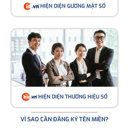
HIỆN DIỆN GƯƠNG MẶT SỐ
HIỆN DIỆN THƯƠNG HIỆU SỐ
VÌ SAO CẦN ĐĂNG KÝ TÊN MIỀN?