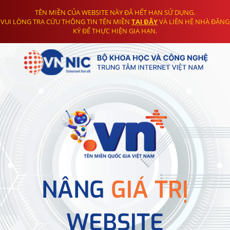
TÊN MIỀN CỦA WEBSITE NÀY ĐÃ HẾT HẠN SỬ DỤNG.
VUI LÒNG TRA CỨU THÔNG TIN TÊN MIỀN
TẠI ĐÂY
VÀ LIÊN HỆ NHÀ ĐĂNG
KÝ ĐỂ THỰC HIỆN GIA HẠN.
NÂNG
GIÁ TRỊ
WEBSITE