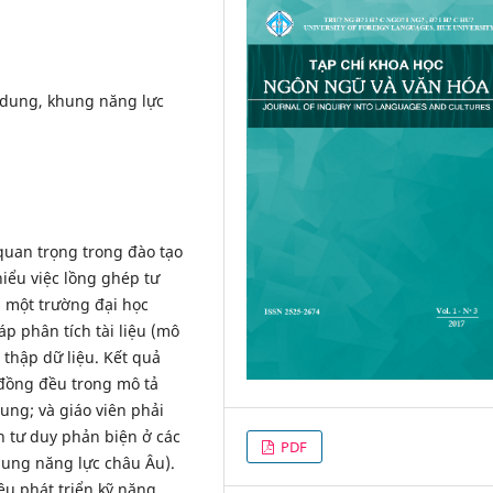
 dung, khung năng lực
uan trọng trong đào tạo
iểu việc lồng ghép tư
i một trường đại học
 phân tích tài liệu (mô
 thập dữ liệu. Kết quả
đồng đều trong mô tả
ung; và giáo viên phải
ển tư duy phản biện ở các
PDF
hung năng lực châu Âu).
êu phát triển kỹ năng