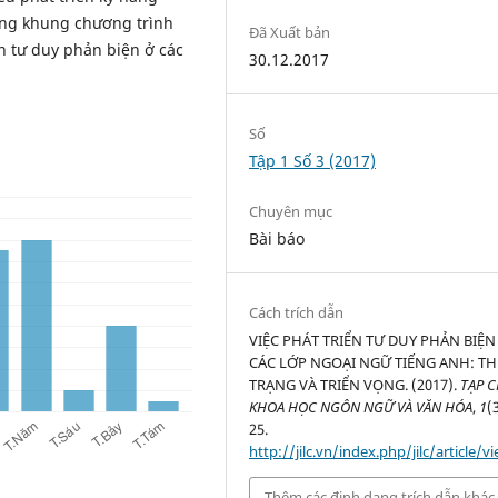
ong khung chương trình
Đã Xuất bản
ển tư duy phản biện ở các
30.12.2017
Số
Tập 1 Số 3 (2017)
Chuyên mục
Bài báo
Cách trích dẫn
VIỆC PHÁT TRIỂN TƯ DUY PHẢN BIỆN
CÁC LỚP NGOẠI NGỮ TIẾNG ANH: T
TRẠNG VÀ TRIỂN VỌNG. (2017).
TẠP C
KHOA HỌC NGÔN NGỮ VÀ VĂN HÓA
,
1
(
25.
http://jilc.vn/index.php/jilc/article/v
Thêm các định dạng trích dẫn khác