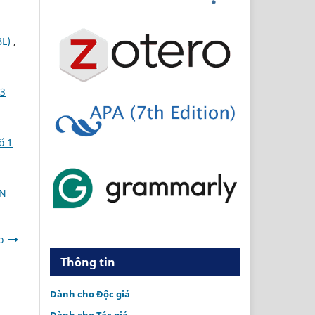
BL)
,
 3
ố 1
ĂN
o
Thông tin
Dành cho Độc giả