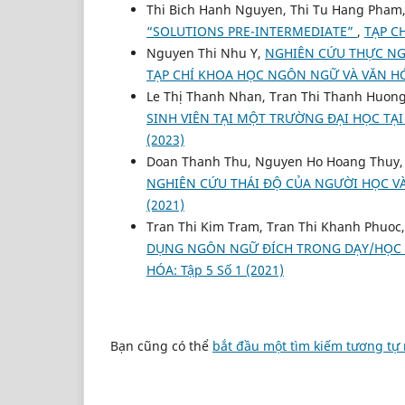
Thi Bich Hanh Nguyen, Thi Tu Hang Pham
“SOLUTIONS PRE-INTERMEDIATE”
,
TẠP C
Nguyen Thi Nhu Y,
NGHIÊN CỨU THỰC NGH
TẠP CHÍ KHOA HỌC NGÔN NGỮ VÀ VĂN HÓA:
Le Thị Thanh Nhan, Tran Thi Thanh Huon
SINH VIÊN TẠI MỘT TRƯỜNG ĐẠI HỌC TẠ
(2023)
Doan Thanh Thu, Nguyen Ho Hoang Thuy
NGHIÊN CỨU THÁI ĐỘ CỦA NGƯỜI HỌC V
(2021)
Tran Thi Kim Tram, Tran Thi Khanh Phuoc,
DỤNG NGÔN NGỮ ĐÍCH TRONG DẠY/HỌC 
HÓA: Tập 5 Số 1 (2021)
Bạn cũng có thể
bắt đầu một tìm kiếm tương tự