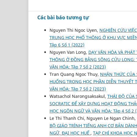
Các bài báo tương tự
Nguyen Thi Ngoc Uyen,
NGHIÊN CỨU VIỆC
TRUNG HỌC PHỔ THÔNG Ở KHU VỰC MIỀ
Tập 6 Số 1 (2022)
Nguyen Van Long,
DẠY VĂN HÓA VÀ PHÁT
THÔNG Ở ĐỒNG BẰNG SÔNG CỬU LONG: 
VĂN HÓA: Tập 7 Số 2 (2023)
Tran Quang Ngoc Thuy,
NHẬN THỨC CỦA 
HUỐNG TRONG HỌC PHẦN DIỄN THUYẾT 
VĂN HÓA: Tập 7 Số 2 (2023)
Watsachol Narongsaksakul,
THÁI ĐỘ CỦA 
SOCRATIC ĐỂ XÂY DỰNG HOẠT ĐỘNG THẢO
HỌC NGÔN NGỮ VÀ VĂN HÓA: Tập 4 Số 2 (
Le Thi Thanh Chi, Nguyen Le Ngan Chinh,
BỘ GIÁO TRÌNH TIẾNG ANH CƠ BẢN DÀN
NGỮ, ĐẠI HỌC HUẾ
,
TẠP CHÍ KHOA HỌC N