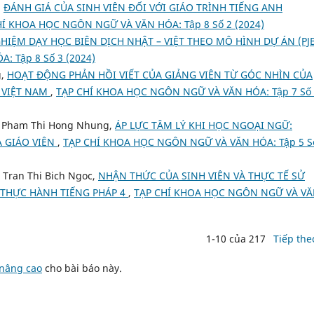
,
ĐÁNH GIÁ CỦA SINH VIÊN ĐỐI VỚI GIÁO TRÌNH TIẾNG ANH
HÍ KHOA HỌC NGÔN NGỮ VÀ VĂN HÓA: Tập 8 Số 2 (2024)
IỆM DẠY HỌC BIÊN DỊCH NHẬT – VIỆT THEO MÔ HÌNH DỰ ÁN (PJ
 Tập 8 Số 3 (2024)
g,
HOẠT ĐỘNG PHẢN HỒI VIẾT CỦA GIẢNG VIÊN TỪ GÓC NHÌN CỦA
I VIỆT NAM
,
TẠP CHÍ KHOA HỌC NGÔN NGỮ VÀ VĂN HÓA: Tập 7 Số
, Pham Thi Hong Nhung,
ÁP LỰC TÂM LÝ KHI HỌC NGOẠI NGỮ:
À GIÁO VIÊN
,
TẠP CHÍ KHOA HỌC NGÔN NGỮ VÀ VĂN HÓA: Tập 5 S
 Tran Thi Bich Ngoc,
NHẬN THỨC CỦA SINH VIÊN VÀ THỰC TẾ SỬ
THỰC HÀNH TIẾNG PHÁP 4
,
TẠP CHÍ KHOA HỌC NGÔN NGỮ VÀ V
1-10 của 217
Tiếp the
 nâng cao
cho bài báo này.