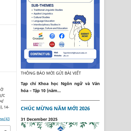
THÔNG BÁO MỜI GỬI BÀI VIẾT
Tạp chí Khoa học Ngôn ngữ và Văn
 Ở
hóa – Tập 10 (năm...
HỰC
HÍ
3), 14-
CHÚC MỪNG NĂM MỚI 2026
iew/43
31 December 2025