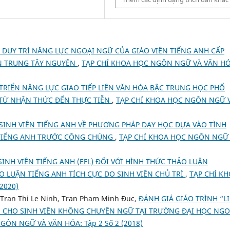
 DUY TRÌ NĂNG LỰC NGOẠI NGỮ CỦA GIÁO VIÊN TIẾNG ANH CẤP
N TRUNG TÂY NGUYÊN
,
TẠP CHÍ KHOA HỌC NGÔN NGỮ VÀ VĂN HÓ
 TRIỂN NĂNG LỰC GIAO TIẾP LIÊN VĂN HÓA BẬC TRUNG HỌC PHỔ
TỪ NHẬN THỨC ĐẾN THỰC TIỄN
,
TẠP CHÍ KHOA HỌC NGÔN NGỮ 
SINH VIÊN TIẾNG ANH VỀ PHƯƠNG PHÁP DẠY HỌC DỰA VÀO TÌNH
TIẾNG ANH TRƯỚC CÔNG CHÚNG
,
TẠP CHÍ KHOA HỌC NGÔN NGỮ
SINH VIÊN TIẾNG ANH (EFL) ĐỐI VỚI HÌNH THỨC THẢO LUẬN
 LUẬN TIẾNG ANH TÍCH CỰC DO SINH VIÊN CHỦ TRÌ
,
TẠP CHÍ K
2020)
 Tran Thi Le Ninh, Tran Pham Minh Đuc,
ĐÁNH GIÁ GIÁO TRÌNH “LI
H CHO SINH VIÊN KHÔNG CHUYÊN NGỮ TẠI TRƯỜNG ĐẠI HỌC NGO
GÔN NGỮ VÀ VĂN HÓA: Tập 2 Số 2 (2018)