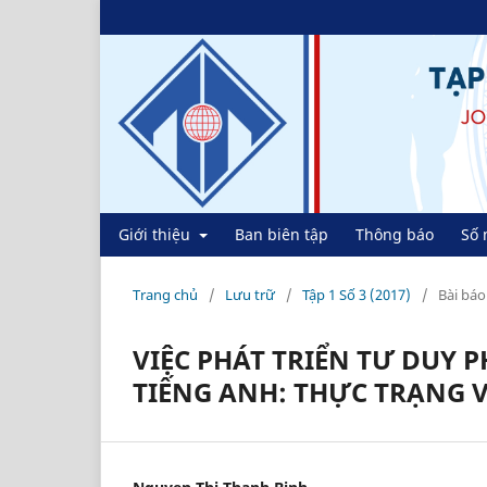
Giới thiệu
Ban biên tập
Thông báo
Số 
Trang chủ
/
Lưu trữ
/
Tập 1 Số 3 (2017)
/
Bài báo
VIỆC PHÁT TRIỂN TƯ DUY 
TIẾNG ANH: THỰC TRẠNG 