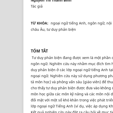
Nguyen Thi Thanh Binh
Tác giả
TỪ KHÓA:
ngoại ngữ tiếng Anh, ngôn ngữ, nội
châu Âu, tư duy phản biện
TÓM TẮT
Tư duy phản biện đang được xem là một phần q
ngôn ngữ. Nghiên cứu này nhằm mục đích tìm h
duy phản biện ở các lớp ngoại ngữ tiếng Anh tạ
ngoại ngữ. Nghiên cứu này sử dụng phương pháp
tả môn học) và phỏng vấn sâu (giáo viên) để thu
cho thấy tư duy phản biện được đưa vào không 
môn học giữa các môn kỹ năng và các môn nội d
đối mặt với một số khó khăn trong việc phát tri
lớp ngoại ngữ Tiếng Anh (ví dụ, việc áp dụng K
Kết quả nghiên cứu này đặt ra câu hỏi về mục ti