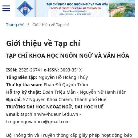
Trang chủ
/
Giới thiệu về Tạp chí
Giới thiệu về Tạp chí
TẠP CHÍ KHOA HỌC NGÔN NGỮ VÀ VĂN HÓA
ISSN:
2525-2674 l
e-ISSN:
3093-351X
Tổng Biên tập:
Nguyễn Hồ Hoàng Thủy
Thư ký tòa soạn:
Phan Đỗ Quỳnh Trâm
Hỗ trợ kỹ thuật:
Đoàn Triệu Mẫn - Nguyễn Nữ Hạnh Hiên
Địa chỉ:
57 Nguyễn Khoa Chiêm, Thành phố Huế
TRƯỜNG ĐẠI HỌC NGOẠI NGỮ, ĐẠI HỌC HUẾ
Email:
tapchinnvh@hueuni.edu.vn -
tcngonnguvanhoa@gmail.com
Bộ Thông tin và Truyền thông cấp giấy phép hoạt động báo