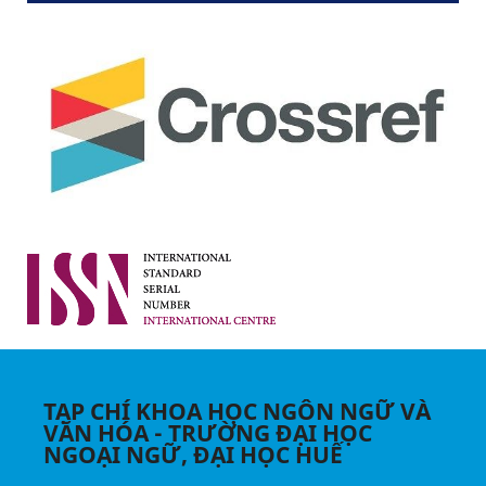
TẠP CHÍ KHOA HỌC NGÔN NGỮ VÀ
VĂN HÓA - TRƯỜNG ĐẠI HỌC
NGOẠI NGỮ, ĐẠI HỌC HUẾ