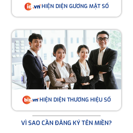
HIỆN DIỆN GƯƠNG MẶT SỐ
HIỆN DIỆN THƯƠNG HIỆU SỐ
VÌ SAO CẦN ĐĂNG KÝ TÊN MIỀN?