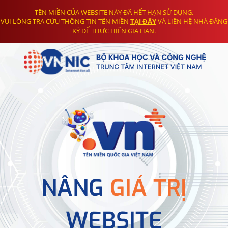
TÊN MIỀN CỦA WEBSITE NÀY ĐÃ HẾT HẠN SỬ DỤNG.
VUI LÒNG TRA CỨU THÔNG TIN TÊN MIỀN
TẠI ĐÂY
VÀ LIÊN HỆ NHÀ ĐĂNG
KÝ ĐỂ THỰC HIỆN GIA HẠN.
NÂNG
GIÁ TRỊ
WEBSITE