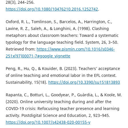
28(3), 244–256.
https://doi.org/10.1080/10476210.2016.1252742
.
Oxford, R. L., Tomlinson, S., Barcelos, A., Harrington, C.,
Lavine, R. Z., Saleh, A., & Longhini, A. (1998). Clashing
metaphors about classroom teachers: Toward a systematic
typology for the language teaching field. System, 26, 3–50.
Retrieved from:
https://www.pismin.com/10.1016/s0346-
251x(97)00071-7#google_vignette
Peng, R., Hu, Q., & Kouider, B. (2023). Teachers’ acceptance
of online teaching and emotional labor in the EFL context.
Sustainability, 15(18).
https://doi.org/10.3390/su151813893
Rapanta, C., Botturi, L., Goodyear, P., Guàrdia, L., & Koole, M.
(2020). Online university teaching during and after the
COVID-19 crisis: Refocusing teacher presence and learning
activity. Postdigital Science and Education, 2, 923–945.
https://doi.org/10.1007/s42438-020-00155-y