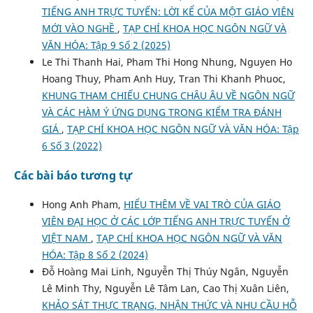
TIẾNG ANH TRỰC TUYẾN: LỜI KỂ CỦA MỘT GIÁO VIÊN
MỚI VÀO NGHỀ
,
TẠP CHÍ KHOA HỌC NGÔN NGỮ VÀ
VĂN HÓA: Tập 9 Số 2 (2025)
Le Thi Thanh Hai, Pham Thi Hong Nhung, Nguyen Ho
Hoang Thuy, Pham Anh Huy, Tran Thi Khanh Phuoc,
KHUNG THAM CHIẾU CHUNG CHÂU ÂU VỀ NGÔN NGỮ
VÀ CÁC HÀM Ý ỨNG DỤNG TRONG KIỂM TRA ĐÁNH
GIÁ
,
TẠP CHÍ KHOA HỌC NGÔN NGỮ VÀ VĂN HÓA: Tập
6 Số 3 (2022)
Các bài báo tương tự
Hong Anh Pham,
HIỂU THÊM VỀ VAI TRÒ CỦA GIÁO
VIÊN ĐẠI HỌC Ở CÁC LỚP TIẾNG ANH TRỰC TUYẾN Ở
VIỆT NAM
,
TẠP CHÍ KHOA HỌC NGÔN NGỮ VÀ VĂN
HÓA: Tập 8 Số 2 (2024)
Đỗ Hoàng Mai Linh, Nguyễn Thị Thúy Ngân, Nguyễn
Lê Minh Thy, Nguyễn Lê Tâm Lan, Cao Thị Xuân Liên,
KHẢO SÁT THỰC TRẠNG, NHẬN THỨC VÀ NHU CẦU HỖ