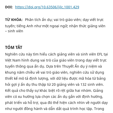
DOI:
https://doi.org/10.63506/jilc.1001.429
TỪ KHÓA:
Phân tích ẩn dụ; vai trò giáo viên; dạy viết trực
tuyến; tiếng Anh như một ngoại ngữ; nhận thức giảng viên
– sinh viên
TÓM TẮT
Nghiên cứu này tìm hiểu cách giảng viên và sinh viên EFL tại
Việt Nam hình dung vai trò của giáo viên trong dạy viết trực
tuyến thông qua ẩn dụ. Dựa trên Thuyết Ẩn dụ ý niệm và
khung năm chiều về vai trò giáo viên, nghiên cứu sử dụng
thiết kế mô tả định lượng, với dữ liệu được mã hóa từ bảng
hỏi gợi ý ẩn dụ thu thập từ 20 giảng viên và 132 sinh viên.
Kết quả cho thấy sự khác biệt rõ rệt giữa hai nhóm. Giảng
viên có xu hướng lựa chọn các ẩn dụ gắn với định hướng,
phát triển và hỗ trợ, qua đó thể hiện cách nhìn về người dạy
như người đồng hành và dẫn dắt quá trình học tập. Trong