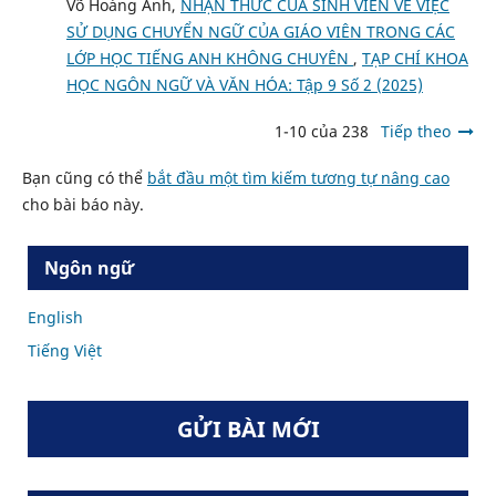
Võ Hoàng Anh,
NHẬN THỨC CỦA SINH VIÊN VỀ VIỆC
SỬ DỤNG CHUYỂN NGỮ CỦA GIÁO VIÊN TRONG CÁC
LỚP HỌC TIẾNG ANH KHÔNG CHUYÊN
,
TẠP CHÍ KHOA
HỌC NGÔN NGỮ VÀ VĂN HÓA: Tập 9 Số 2 (2025)
1-10 của 238
Tiếp theo
Bạn cũng có thể
bắt đầu một tìm kiếm tương tự nâng cao
cho bài báo này.
Ngôn ngữ
English
Tiếng Việt
GỬI BÀI MỚI