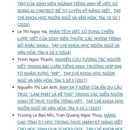
TRỢ CỦA SINH VIÊN NGÀNH TIẾNG ANH VỀ VIỆC SỬ
DỤNG AI CHATBOT ĐỂ TỰ LUYỆN KỸ NĂNG VIẾT
,
TẠP
CHÍ KHOA HỌC NGÔN NGỮ VÀ VĂN HÓA: Tập 10 Số 1
(2026)
Le Thi Ngoc Ha,
PHÂN TÍCH VIỆC SỬ DỤNG CHIẾN
LƯỢC VIẾT CỦA SINH VIÊN THUỘC CÁC NHÓM TRÌNH
ĐỘ KHÁC NHAU
,
TẠP CHÍ KHOA HỌC NGÔN NGỮ VÀ
VĂN HÓA: Tập 8 Số 3 (2024)
Trinh Ngoc Thanh,
NGHIÊN CỨU TƯƠNG TÁC NGƯỜI
VIẾT TRONG BÀI LUẬN TIẾNG ANH: TRƯỜNG HỢP ĐẠI
TỪ NHÂN XƯNG “WE”
,
TẠP CHÍ KHOA HỌC NGÔN
NGỮ VÀ VĂN HÓA: Tập 5 Số 3 (2021)
Nguyễn Thị Lan Anh,
ÁNH XẠ Ý NIỆM CỦA ẨN DỤ CẤU
TRÚC “LẠM PHÁT LÀ KẺ THÙ” TRONG CÁC DIỄN NGÔN
KINH TẾ TRỰC TUYẾN TIẾNG VIỆT
,
TẠP CHÍ KHOA HỌC
NGÔN NGỮ VÀ VĂN HÓA: Tập 9 Số 2 (2025)
Truong Le Bao Nhi, Tran Quang Ngoc Thuy,
NÂNG
CAO TÍNH TỰ HỌC TRONG THỰC HÀNH KỸ NĂNG VIẾT
CHO HỌC SINH QUA SCHOOLOGY
,
TẠP CHÍ KHOA HỌC