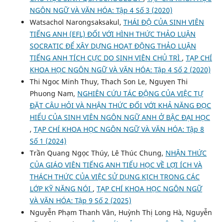
NGÔN NGỮ VÀ VĂN HÓA: Tập 4 Số 3 (2020)
Watsachol Narongsaksakul,
THÁI ĐỘ CỦA SINH VIÊN
TIẾNG ANH (EFL) ĐỐI VỚI HÌNH THỨC THẢO LUẬN
SOCRATIC ĐỂ XÂY DỰNG HOẠT ĐỘNG THẢO LUẬN
TIẾNG ANH TÍCH CỰC DO SINH VIÊN CHỦ TRÌ
,
TẠP CHÍ
KHOA HỌC NGÔN NGỮ VÀ VĂN HÓA: Tập 4 Số 2 (2020)
Thi Ngoc Minh Thuy, Thach Son Le, Nguyen Thi
Phuong Nam,
NGHIÊN CỨU TÁC ĐỘNG CỦA VIỆC TỰ
ĐẶT CÂU HỎI VÀ NHẬN THỨC ĐỐI VỚI KHẢ NĂNG ĐỌC
HIỂU CỦA SINH VIÊN NGÔN NGỮ ANH Ở BẬC ĐẠI HỌC
,
TẠP CHÍ KHOA HỌC NGÔN NGỮ VÀ VĂN HÓA: Tập 8
Số 1 (2024)
Trần Quang Ngọc Thúy, Lê Thúc Chung,
NHẬN THỨC
CỦA GIÁO VIÊN TIẾNG ANH TIỂU HỌC VỀ LỢI ÍCH VÀ
THÁCH THỨC CỦA VIỆC SỬ DỤNG KỊCH TRONG CÁC
LỚP KỸ NĂNG NÓI
,
TẠP CHÍ KHOA HỌC NGÔN NGỮ
VÀ VĂN HÓA: Tập 9 Số 2 (2025)
Nguyễn Phạm Thanh Vân, Huỳnh Thị Long Hà, Nguyễn