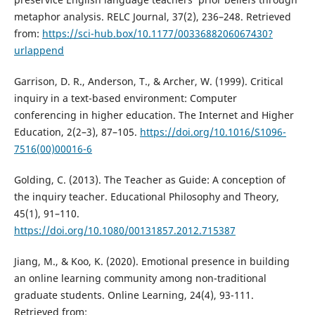
metaphor analysis. RELC Journal, 37(2), 236–248. Retrieved
from:
https://sci-hub.box/10.1177/0033688206067430?
urlappend
Garrison, D. R., Anderson, T., & Archer, W. (1999). Critical
inquiry in a text-based environment: Computer
conferencing in higher education. The Internet and Higher
Education, 2(2–3), 87–105.
https://doi.org/10.1016/S1096-
7516(00)00016-6
Golding, C. (2013). The Teacher as Guide: A conception of
the inquiry teacher. Educational Philosophy and Theory,
45(1), 91–110.
https://doi.org/10.1080/00131857.2012.715387
Jiang, M., & Koo, K. (2020). Emotional presence in building
an online learning community among non-traditional
graduate students. Online Learning, 24(4), 93-111.
Retrieved from: