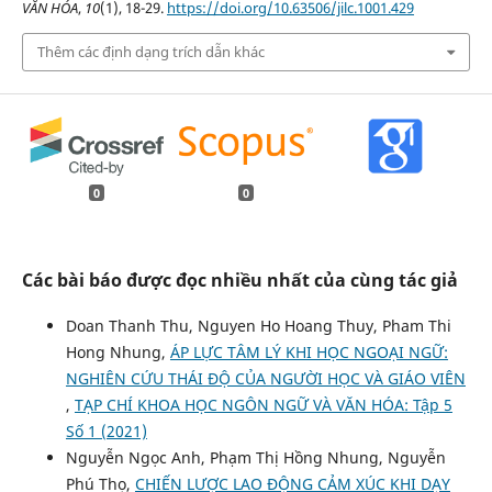
VĂN HÓA
,
10
(1), 18-29.
https://doi.org/10.63506/jilc.1001.429
Thêm các định dạng trích dẫn khác
0
0
Các bài báo được đọc nhiều nhất của cùng tác giả
Doan Thanh Thu, Nguyen Ho Hoang Thuy, Pham Thi
Hong Nhung,
ÁP LỰC TÂM LÝ KHI HỌC NGOẠI NGỮ:
NGHIÊN CỨU THÁI ĐỘ CỦA NGƯỜI HỌC VÀ GIÁO VIÊN
,
TẠP CHÍ KHOA HỌC NGÔN NGỮ VÀ VĂN HÓA: Tập 5
Số 1 (2021)
Nguyễn Ngọc Anh, Phạm Thị Hồng Nhung, Nguyễn
Phú Thọ,
CHIẾN LƯỢC LAO ĐỘNG CẢM XÚC KHI DẠY