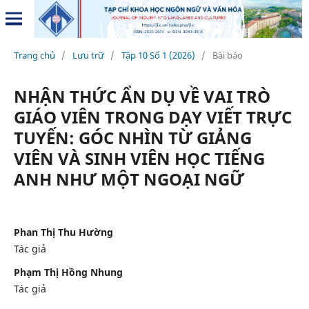
Trang chủ
/
Lưu trữ
/
Tập 10 Số 1 (2026)
/
Bài báo
NHẬN THỨC ẨN DỤ VỀ VAI TRÒ
GIÁO VIÊN TRONG DẠY VIẾT TRỰC
TUYẾN: GÓC NHÌN TỪ GIẢNG
VIÊN VÀ SINH VIÊN HỌC TIẾNG
ANH NHƯ MỘT NGOẠI NGỮ
Phan Thị Thu Hường
Tác giả
Phạm Thị Hồng Nhung
Tác giả