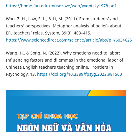
https://home.fau.edu/musgrove/web/vygotsky1978.pdf
Wan, Z. H., Low, E. L., & Li, M. (2011). From students’ and
teachers’ perspectives: Metaphor analysis of beliefs about
EFL teachers’ roles. System, 39(3), 403–415.
https://www.sciencedirect.com/science/article/abs/pii/S0346
Wang, H., & Song, N. (2022). Why emotions need to labor:
Influencing factors and dilemmas in the emotional labor of
Chinese English teachers teaching online. Frontiers in
Psychology, 13.
https://doi.org/10.3389/fpsyg.2022.981500