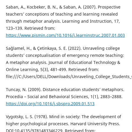
Saban, A., Kocbeker, B. N., & Saban, A. (2007). Prospective
teachers’ conceptions of teaching and learning revealed
through metaphor analysis. Learning and Instruction, 17,
123–139. Retrieved from:
https://www.pismin.com/10.1016/j.learninstruc.2007.01.003
Sağlamel, H., & Çetinkaya, S. E. (2022). Unraveling college
students’ conceptualisation of emergency remote teaching:
A metaphor analysis. Journal of Educational Technology &
Online Learning, 5(3), 481-499. Retrieved from:
file:///C:/Users/DELL/Downloads/Unraveling_College_Students_
Tuncay, N. (2009). Distance education students’ metaphors.
Procedia – Social and Behavioral Sciences, 1(1), 2883–2888.
https://doi.org/10.1016/j.sbspro.2009.01.513
Vygotsky, L. S. (1978). Mind in society: The development of
higher psychological processes. Harvard University Press.
DOI:10.4135/9781483346229. Retrieved from: