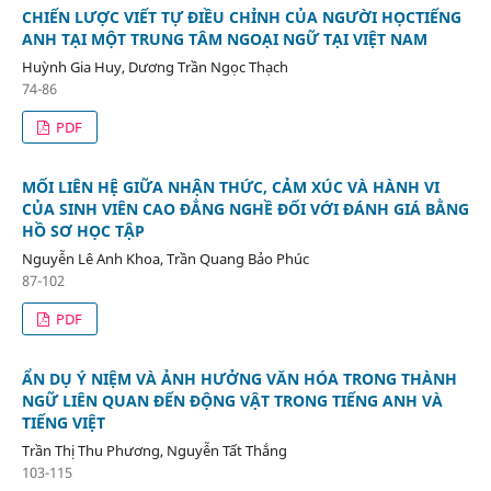
CHIẾN LƯỢC VIẾT TỰ ĐIỀU CHỈNH CỦA NGƯỜI HỌCTIẾNG
ANH TẠI MỘT TRUNG TÂM NGOẠI NGỮ TẠI VIỆT NAM
Huỳnh Gia Huy, Dương Trần Ngọc Thạch
74-86
PDF
MỐI LIÊN HỆ GIỮA NHẬN THỨC, CẢM XÚC VÀ HÀNH VI
CỦA SINH VIÊN CAO ĐẲNG NGHỀ ĐỐI VỚI ĐÁNH GIÁ BẰNG
HỒ SƠ HỌC TẬP
Nguyễn Lê Anh Khoa, Trần Quang Bảo Phúc
87-102
PDF
ẨN DỤ Ý NIỆM VÀ ẢNH HƯỞNG VĂN HÓA TRONG THÀNH
NGỮ LIÊN QUAN ĐẾN ĐỘNG VẬT TRONG TIẾNG ANH VÀ
TIẾNG VIỆT
Trần Thị Thu Phương, Nguyễn Tất Thắng
103-115