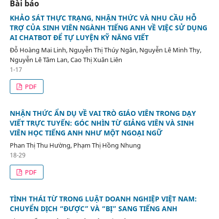
Bài báo
KHẢO SÁT THỰC TRẠNG, NHẬN THỨC VÀ NHU CẦU HỖ
TRỢ CỦA SINH VIÊN NGÀNH TIẾNG ANH VỀ VIỆC SỬ DỤNG
AI CHATBOT ĐỂ TỰ LUYỆN KỸ NĂNG VIẾT
Đỗ Hoàng Mai Linh, Nguyễn Thị Thúy Ngân, Nguyễn Lê Minh Thy,
Nguyễn Lê Tâm Lan, Cao Thị Xuân Liên
1-17
PDF
NHẬN THỨC ẨN DỤ VỀ VAI TRÒ GIÁO VIÊN TRONG DẠY
VIẾT TRỰC TUYẾN: GÓC NHÌN TỪ GIẢNG VIÊN VÀ SINH
VIÊN HỌC TIẾNG ANH NHƯ MỘT NGOẠI NGỮ
Phan Thị Thu Hường, Phạm Thị Hồng Nhung
18-29
PDF
TÌNH THÁI TỪ TRONG LUẬT DOANH NGHIỆP VIỆT NAM:
CHUYỂN DỊCH “ĐƯỢC” VÀ “BỊ” SANG TIẾNG ANH