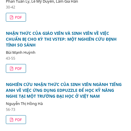
Phan Tuấn Ly, Lê Mỹ Duyên, Lâm Gia Hân
30-42
PDF
NHẬN THỨC CỦA GIÁO VIÊN VÀ SINH VIÊN VỀ VIỆC
CHUẨN BỊ CHO KỲ THI VSTEP: MỘT NGHIÊN CỨU ĐỊNH
TÍNH SO SÁNH
Bùi Mạnh Huỳnh
43-55
PDF
NGHIÊN CỨU NHẬN THỨC CỦA SINH VIÊN NGÀNH TIẾNG
ANH VỀ VIỆC ỨNG DỤNG EDPUZZLE ĐỂ HỌC KỸ NĂNG
NGHE TẠI MỘT TRƯỜNG ĐẠI HỌC Ở VIỆT NAM
Nguyễn Thị Hồng Hà
56-73
PDF