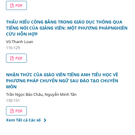
PDF
THẤU HIỂU CÔNG BẰNG TRONG GIÁO DỤC THÔNG QUA
TIẾNG NÓI CỦA GIẢNG VIÊN: MỘT PHƯƠNG PHÁPNGHIÊN
CỨU HỖN HỢP
Vũ Thanh Loan
116-129
PDF
NHẬN THỨC CỦA GIÁO VIÊN TIẾNG ANH TIỂU HỌC VỀ
PHƯƠNG PHÁP CHUYỂN NGỮ SAU ĐÀO TẠO CHUYÊN
MÔN
Trần Ngọc Bảo Châu, Nguyễn Minh Tân
130-151
PDF
Xem Tất cả Các số