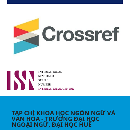
TẠP CHÍ KHOA HỌC NGÔN NGỮ VÀ
VĂN HÓA - TRƯỜNG ĐẠI HỌC
NGOẠI NGỮ, ĐẠI HỌC HUẾ