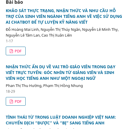
Bài báo
KHẢO SÁT THỰC TRẠNG, NHẬN THỨC VÀ NHU CẦU HỖ
TRỢ CỦA SINH VIÊN NGÀNH TIẾNG ANH VỀ VIỆC SỬ DỤNG
AI CHATBOT ĐỂ TỰ LUYỆN KỸ NĂNG VIẾT
Đỗ Hoàng Mai Linh, Nguyễn Thị Thúy Ngân, Nguyễn Lê Minh Thy,
Nguyễn Lê Tâm Lan, Cao Thị Xuân Liên
1-17
PDF
NHẬN THỨC ẨN DỤ VỀ VAI TRÒ GIÁO VIÊN TRONG DẠY
VIẾT TRỰC TUYẾN: GÓC NHÌN TỪ GIẢNG VIÊN VÀ SINH
VIÊN HỌC TIẾNG ANH NHƯ MỘT NGOẠI NGỮ
Phan Thị Thu Hường, Phạm Thị Hồng Nhung
18-29
PDF
TÌNH THÁI TỪ TRONG LUẬT DOANH NGHIỆP VIỆT NAM:
CHUYỂN DỊCH “ĐƯỢC” VÀ “BỊ” SANG TIẾNG ANH