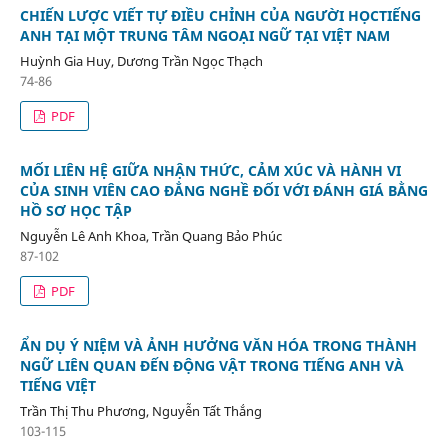
CHIẾN LƯỢC VIẾT TỰ ĐIỀU CHỈNH CỦA NGƯỜI HỌCTIẾNG
ANH TẠI MỘT TRUNG TÂM NGOẠI NGỮ TẠI VIỆT NAM
Huỳnh Gia Huy, Dương Trần Ngọc Thạch
74-86
PDF
MỐI LIÊN HỆ GIỮA NHẬN THỨC, CẢM XÚC VÀ HÀNH VI
CỦA SINH VIÊN CAO ĐẲNG NGHỀ ĐỐI VỚI ĐÁNH GIÁ BẰNG
HỒ SƠ HỌC TẬP
Nguyễn Lê Anh Khoa, Trần Quang Bảo Phúc
87-102
PDF
ẨN DỤ Ý NIỆM VÀ ẢNH HƯỞNG VĂN HÓA TRONG THÀNH
NGỮ LIÊN QUAN ĐẾN ĐỘNG VẬT TRONG TIẾNG ANH VÀ
TIẾNG VIỆT
Trần Thị Thu Phương, Nguyễn Tất Thắng
103-115