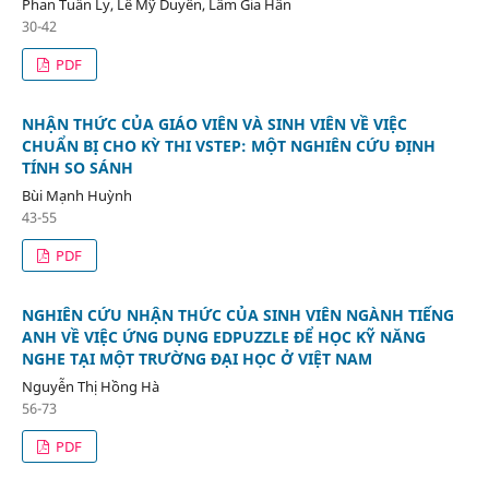
Phan Tuấn Ly, Lê Mỹ Duyên, Lâm Gia Hân
30-42
PDF
NHẬN THỨC CỦA GIÁO VIÊN VÀ SINH VIÊN VỀ VIỆC
CHUẨN BỊ CHO KỲ THI VSTEP: MỘT NGHIÊN CỨU ĐỊNH
TÍNH SO SÁNH
Bùi Mạnh Huỳnh
43-55
PDF
NGHIÊN CỨU NHẬN THỨC CỦA SINH VIÊN NGÀNH TIẾNG
ANH VỀ VIỆC ỨNG DỤNG EDPUZZLE ĐỂ HỌC KỸ NĂNG
NGHE TẠI MỘT TRƯỜNG ĐẠI HỌC Ở VIỆT NAM
Nguyễn Thị Hồng Hà
56-73
PDF