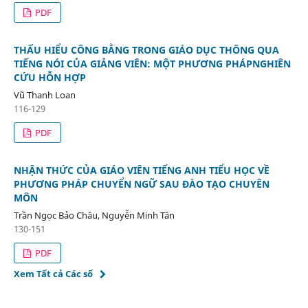
PDF
THẤU HIỂU CÔNG BẰNG TRONG GIÁO DỤC THÔNG QUA
TIẾNG NÓI CỦA GIẢNG VIÊN: MỘT PHƯƠNG PHÁPNGHIÊN
CỨU HỖN HỢP
Vũ Thanh Loan
116-129
PDF
NHẬN THỨC CỦA GIÁO VIÊN TIẾNG ANH TIỂU HỌC VỀ
PHƯƠNG PHÁP CHUYỂN NGỮ SAU ĐÀO TẠO CHUYÊN
MÔN
Trần Ngọc Bảo Châu, Nguyễn Minh Tân
130-151
PDF
Xem Tất cả Các số