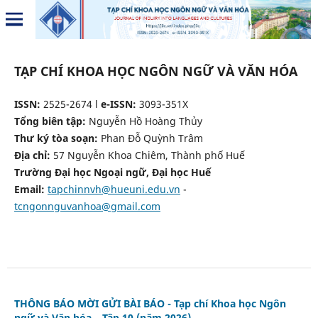
TẠP CHÍ KHOA HỌC NGÔN NGỮ VÀ VĂN HÓA
ISSN:
2525-2674 l
e-ISSN:
3093-351X
Tổng biên tập:
Nguyễn Hồ Hoàng Thủy
Thư ký tòa soạn:
Phan Đỗ Quỳnh Trâm
Địa chỉ:
57 Nguyễn Khoa Chiêm, Thành phố Huế
Trường Đại học Ngoại ngữ, Đại học Huế
Email:
tapchinnvh@hueuni.edu.vn
-
tcngonnguvanhoa@gmail.com
THÔNG BÁO MỜI GỬI BÀI BÁO - Tạp chí Khoa học Ngôn
ngữ và Văn hóa – Tập 10 (năm 2026)