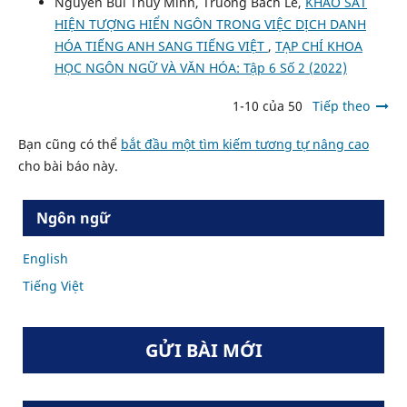
Nguyen Bui Thuy Minh, Truong Bach Le,
KHẢO SÁT
HIỆN TƯỢNG HIỂN NGÔN TRONG VIỆC DỊCH DANH
HÓA TIẾNG ANH SANG TIẾNG VIỆT
,
TẠP CHÍ KHOA
HỌC NGÔN NGỮ VÀ VĂN HÓA: Tập 6 Số 2 (2022)
1-10 của 50
Tiếp theo
Bạn cũng có thể
bắt đầu một tìm kiếm tương tự nâng cao
cho bài báo này.
Ngôn ngữ
English
Tiếng Việt
GỬI BÀI MỚI