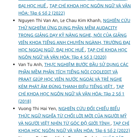
ĐẠI HỌC HUẾ
,
TẠP CHÍ KHOA HỌC NGÔN NGỮ VÀ VĂN
HÓA: Tập 6 Số 2 (2022)
Nguyen Thi Van An, Le Chau Kim Khanh,
NGHIÊN CỨU
THỬ NGHIỆM ỨNG DỤNG PHẦN MỀM AUDACITY
TRONG GIẢNG DẠY KỸ NĂNG NGHE, NÓI CỦA GIẢNG
VIÊN KHOA TIẾNG ANH CHUYÊN NGÀNH, TRƯỜNG ĐẠI
HỌC NGOẠI NGỮ, ĐẠI HỌC HUẾ
,
TẠP CHÍ KHOA HỌC
NGÔN NGỮ VÀ VĂN HÓA: Tập 4 Số 3 (2020)
Van Tu Anh,
THỰC NGHIỆM BƯỚC ĐẦU SỬ DỤNG CÁC
PHẦN MỀM PHÂN TÍCH TIẾNG NÓI COOLEDIT VÀ
PRAAT GIÚP HỌC VIÊN NƯỚC NGOÀI VÀ TRẺ NGHE
KÉM PHÁT ÂM ĐÚNG THANH ĐIỆU TIẾNG VIỆT
,
TẠP
CHÍ KHOA HỌC NGÔN NGỮ VÀ VĂN HÓA: Tập 2 Số 1
(2018)
Vuong Thi Hai Yen,
NGHIÊN CỨU ĐỐI CHIẾU BIỂU
THỨC NGỮ NGHĨA TỪ CHỐI LỜI MỜI CỦA NGƯỜI MỸ
VÀ NGƯỜI VIỆT NHÌN TỪ GÓC ĐỘ GIỚI TÍNH
,
TẠP CHÍ
KHOA HỌC NGÔN NGỮ VÀ VĂN HÓA: Tập 6 Số 2 (2022)