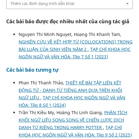
Thêm các định dạng trích dẫn khác
Các bài báo được đọc nhiều nhất của cùng tác giả
Nguyen Thi Minh Nguyet, Hoang Thi Khanh Tam,
NGHIÊN CỨU VỀ KẾT HỢP TỪ (COLLOCATIONS) TRONG
BÀI LUẬN CỦA SINH VIÊN NĂM 2
,
TẠP CHÍ KHOA HỌC
NGÔN NGỮ VÀ VĂN HÓA: Tập 7 Số 1 (2023)
Các bài báo tương tự
Phan Thị Thanh Thảo,
THIẾT KẾ BÀI TẬP LIÊN KẾT
ĐỘNG TỪ - DANH TỪ TIẾNG ANH DỰA TRÊN KHỐI
NGỮ LIỆU
,
TẠP CHÍ KHOA HỌC NGÔN NGỮ VÀ VĂN
HÓA: Tập 8 Số 1 (2024)
Trần Thị Kiều My, Hoàng Thị Linh Giang,
PHÂN TÍCH
KHỐI NGỮ LIỆU SONG SONG VỀ CHIẾN LƯỢC DỊCH
DANH TỪ RIÊNG TRONG HARRY POTTER
,
TẠP CHÍ
KHOA HỌC NGÔN NGỮ VÀ VĂN HÓA: Tập 9 Số 2 (2025)