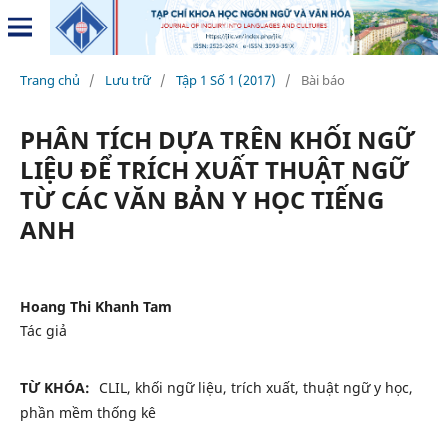
Trang chủ
/
Lưu trữ
/
Tập 1 Số 1 (2017)
/
Bài báo
PHÂN TÍCH DỰA TRÊN KHỐI NGỮ
LIỆU ĐỂ TRÍCH XUẤT THUẬT NGỮ
TỪ CÁC VĂN BẢN Y HỌC TIẾNG
ANH
Hoang Thi Khanh Tam
Tác giả
TỪ KHÓA:
CLIL, khối ngữ liệu, trích xuất, thuật ngữ y học,
phần mềm thống kê