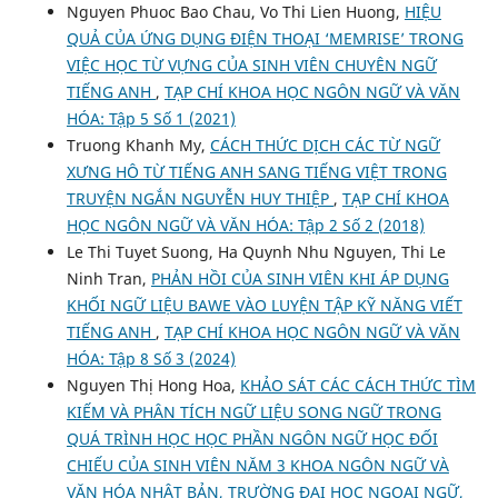
Nguyen Phuoc Bao Chau, Vo Thi Lien Huong,
HIỆU
QUẢ CỦA ỨNG DỤNG ĐIỆN THOẠI ‘MEMRISE’ TRONG
VIỆC HỌC TỪ VỰNG CỦA SINH VIÊN CHUYÊN NGỮ
TIẾNG ANH
,
TẠP CHÍ KHOA HỌC NGÔN NGỮ VÀ VĂN
HÓA: Tập 5 Số 1 (2021)
Truong Khanh My,
CÁCH THỨC DỊCH CÁC TỪ NGỮ
XƯNG HÔ TỪ TIẾNG ANH SANG TIẾNG VIỆT TRONG
TRUYỆN NGẮN NGUYỄN HUY THIỆP
,
TẠP CHÍ KHOA
HỌC NGÔN NGỮ VÀ VĂN HÓA: Tập 2 Số 2 (2018)
Le Thi Tuyet Suong, Ha Quynh Nhu Nguyen, Thi Le
Ninh Tran,
PHẢN HỒI CỦA SINH VIÊN KHI ÁP DỤNG
KHỐI NGỮ LIỆU BAWE VÀO LUYỆN TẬP KỸ NĂNG VIẾT
TIẾNG ANH
,
TẠP CHÍ KHOA HỌC NGÔN NGỮ VÀ VĂN
HÓA: Tập 8 Số 3 (2024)
Nguyen Thị Hong Hoa,
KHẢO SÁT CÁC CÁCH THỨC TÌM
KIẾM VÀ PHÂN TÍCH NGỮ LIỆU SONG NGỮ TRONG
QUÁ TRÌNH HỌC HỌC PHẦN NGÔN NGỮ HỌC ĐỐI
CHIẾU CỦA SINH VIÊN NĂM 3 KHOA NGÔN NGỮ VÀ
VĂN HÓA NHẬT BẢN, TRƯỜNG ĐẠI HỌC NGOẠI NGỮ,