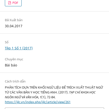
PDF
Đã Xuất bản
30.04.2017
Số
Tập 1 Số 1 (2017)
Chuyên mục
Bài báo
Cách trích dẫn
PHÂN TÍCH DỰA TRÊN KHỐI NGỮ LIỆU ĐỂ TRÍCH XUẤT THUẬT NGỮ
TỪ CÁC VĂN BẢN Y HỌC TIẾNG ANH. (2017).
TẠP CHÍ KHOA HỌC
NGÔN NGỮ VÀ VĂN HÓA
,
1
(1), 72-84.
https://jilc.vn/index.php/jilc/article/view/261