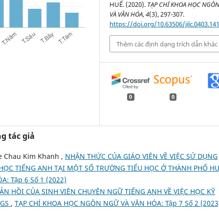
HUẾ. (2020).
TẠP CHÍ KHOA HỌC NGÔ
VÀ VĂN HÓA
,
4
(3), 297-307.
https://doi.org/10.63506/jilc.0403.14
Thêm các định dạng trích dẫn khác
0
0
g tác giả
e Chau Kim Khanh ,
NHẬN THỨC CỦA GIÁO VIÊN VỀ VIỆC SỬ DỤNG
ỌC TIẾNG ANH TẠI MỘT SỐ TRƯỜNG TIỂU HỌC Ở THÀNH PHỐ H
 Tập 6 Số 1 (2022)
ẢN HỒI CỦA SINH VIÊN CHUYÊN NGỮ TIẾNG ANH VỀ VIỆC HỌC KỸ
NGS
,
TẠP CHÍ KHOA HỌC NGÔN NGỮ VÀ VĂN HÓA: Tập 7 Số 2 (2023