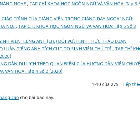
Ỹ NĂNG NGHE
,
TẠP CHÍ KHOA HỌC NGÔN NGỮ VÀ VĂN HÓA: Tập 3 S
H GIÁO TRÌNH CỦA GIẢNG VIÊN TRONG GIẢNG DẠY NGOẠI NGỮ:
 HÀ NỘI
,
TẠP CHÍ KHOA HỌC NGÔN NGỮ VÀ VĂN HÓA: Tập 5 Số 3
SINH VIÊN TIẾNG ANH (EFL) ĐỐI VỚI HÌNH THỨC THẢO LUẬN
 LUẬN TIẾNG ANH TÍCH CỰC DO SINH VIÊN CHỦ TRÌ
,
TẠP CHÍ K
2020)
NG DẪN DU LỊCH THEO QUAN ĐIỂM CỦA HƯỚNG DẪN VIÊN CHUY
 VĂN HÓA: Tập 4 Số 2 (2020)
1-10 của 275
Tiếp the
 nâng cao
cho bài báo này.