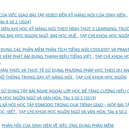
ỦA VIỆC GIAO BÀI TẬP VIDEO ĐẾN KỸ NĂNG NÓI CỦA SINH VIÊN
,
 8 Số 2 (2024)
 VIÊN KHI HỌC KỸ NĂNG NÓI THEO HÌNH THỨC E-LEARNING: TRƯ
ỜNG ĐẠI HỌC NGOẠI NGỮ, ĐẠI HỌC HUẾ
,
TẠP CHÍ KHOA HỌC NGÔ
DỤNG CÁC PHẦN MỀM PHÂN TÍCH TIẾNG NÓI COOLEDIT VÀ PRAA
E KÉM PHÁT ÂM ĐÚNG THANH ĐIỆU TIẾNG VIỆT
,
TẠP CHÍ KHOA H
)
HẬN THỨC VÀ THỰC TẾ SỬ DỤNG PHƯƠNG PHÁP HỌC THEO DỰ Á
PHỔ THÔNG TRONG DẠY KỸ NĂNG NÓI
,
TẠP CHÍ KHOA HỌC NGÔN
 SỬ DỤNG TẬP BÀI NGHE NGOÀI LỚP HỌC ĐỂ TĂNG CƯỜNG HIỆU 
A HỌC NGÔN NGỮ VÀ VĂN HÓA: Tập 3 Số 3 (2019)
XÃ HỘI HỌC TẬP EDMODO TRONG QUÁ TRÌNH GIAO – NỘP BÀI T
ỌC, VIẾT
,
TẠP CHÍ KHOA HỌC NGÔN NGỮ VÀ VĂN HÓA: Tập 4 Số 2
,
PHẢN HỒI CỦA SINH VIÊN VỀ VIỆC ỨNG DỤNG PHẦN MỀM