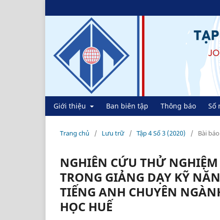
Giới thiệu
Ban biên tập
Thông báo
Số 
Trang chủ
/
Lưu trữ
/
Tập 4 Số 3 (2020)
/
Bài báo
NGHIÊN CỨU THỬ NGHIỆM
TRONG GIẢNG DẠY KỸ NĂN
TIẾNG ANH CHUYÊN NGÀNH
HỌC HUẾ