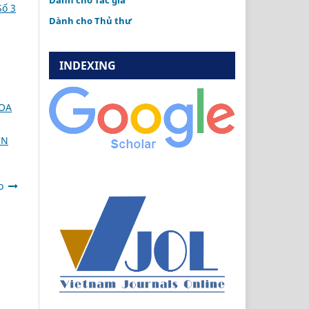
Dành cho Tác giả
ố 3
Dành cho Thủ thư
INDEXING
HOA
ÊN
o