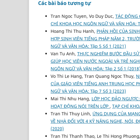
Các bài báo tương tự
Tran Ngoc Tuyen, Vo Duy Duc,
TÁC ĐỘNG C
CHÍ KHOA HỌC NGÔN NGỮ VÀ VĂN HÓA: Tập
Hoang Thi Thu Hanh,
PHẢN HỒI CỦA SINH
HỢP SINH VIÊN TIẾNG PHÁP NĂM 2, TRƯ
NGỮ VÀ VĂN HÓA: Tập 5 Số 1 (2021)
Van Tu Anh,
THỰC NGHIỆM BƯỚC ĐẦU SỬ 
GIÚP HỌC VIÊN NƯỚC NGOÀI VÀ TRẺ NGH
NGÔN NGỮ VÀ VĂN HÓA: Tập 2 Số 1 (2018
Vo Thi Le Hang, Tran Quang Ngoc Thuy,
N
CỦA GIÁO VIÊN TIẾNG ANH TRUNG HỌC 
NGỮ VÀ VĂN HÓA: Tập 7 Số 3 (2023)
Mai Thi Nhu Hang,
LỚP HỌC ĐẢO NGƯỢC:
HOẠT ĐỘNG NÓI TRÊN LỚP
,
TẠP CHÍ KHO
Tran Thi Thuy Linh,
ỨNG DỤNG CỦA MẠNG 
VỀ NHÀ ĐỐI VỚI 4 KỸ NĂNG NGHE, NÓI, Đ
(2020)
Tran Thi Thanh Thao, Le Thi Hong Phuong