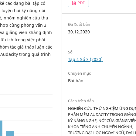
PDF
kế các dạng bài tập có
 luyện hai kỹ năng nói
đó, nhóm nghiên cứu thu
Đã Xuất bản
t hợp cùng phỏng vấn 3
30.12.2020
 và giảng viên khẳng định
ữu ích trong việc phát
nhóm tác giả thảo luận các
Số
Audacity trong quá trình
Tập 4 Số 3 (2020)
Chuyên mục
Bài báo
Cách trích dẫn
NGHIÊN CỨU THỬ NGHIỆM ỨNG DỤ
PHẦN MỀM AUDACITY TRONG GIẢNG
KỸ NĂNG NGHE, NÓI CỦA GIẢNG VIÊ
KHOA TIẾNG ANH CHUYÊN NGÀNH,
TRƯỜNG ĐẠI HỌC NGOẠI NGỮ, ĐẠI 