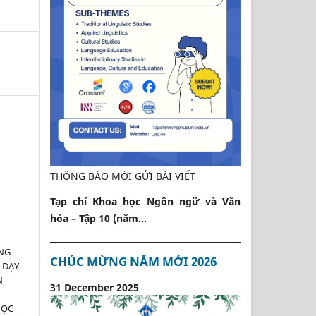
THÔNG BÁO MỜI GỬI BÀI VIẾT
Tạp chí Khoa học Ngôn ngữ và Văn
hóa – Tập 10 (năm...
NG
CHÚC MỪNG NĂM MỚI 2026
 DẠY
N
31 December 2025
HỌC