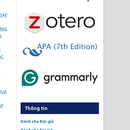
TẠP
ỜNG
N
T
ỌC
N
QUẢ
ẬP
Thông tin
Dành cho Độc giả