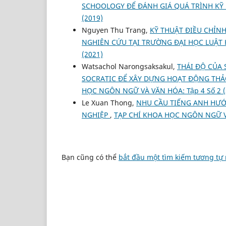
SCHOOLOGY ĐỂ ĐÁNH GIÁ QUÁ TRÌNH K
(2019)
Nguyen Thu Trang,
KỸ THUẬT ĐIỀU CHỈN
NGHIÊN CỨU TẠI TRƯỜNG ĐẠI HỌC LUẬT
(2021)
Watsachol Narongsaksakul,
THÁI ĐỘ CỦA 
SOCRATIC ĐỂ XÂY DỰNG HOẠT ĐỘNG THẢO
HỌC NGÔN NGỮ VÀ VĂN HÓA: Tập 4 Số 2 (
Le Xuan Thong,
NHU CẦU TIẾNG ANH HƯỚ
NGHIỆP
,
TẠP CHÍ KHOA HỌC NGÔN NGỮ VÀ
Bạn cũng có thể
bắt đầu một tìm kiếm tương tự