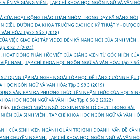
 VIÊN VÀ GIẢNG VIÊN
,
TẠP CHÍ KHOA HỌC NGÔN NGỮ VÀ VĂN HÓ
UẢ CỦA HOẠT ĐỘNG THẢO LUẬN NHÓM TRONG DẠY KỸ NĂNG NÓI
ÊN ĐIỀU DƯỠNG ĐA KHOA TRƯỜNG ĐẠI HỌC KỸ THUẬT Y - DƯỢC 
ĂN HÓA: Tập 2 Số 2 (2018)
ỦA VIỆC GIAO BÀI TẬP VIDEO ĐẾN KỸ NĂNG NÓI CỦA SINH VIÊN
,
 8 Số 2 (2024)
g,
HOẠT ĐỘNG PHẢN HỒI VIẾT CỦA GIẢNG VIÊN TỪ GÓC NHÌN CỦA
I VIỆT NAM
,
TẠP CHÍ KHOA HỌC NGÔN NGỮ VÀ VĂN HÓA: Tập 7 Số
 SỬ DỤNG TẬP BÀI NGHE NGOÀI LỚP HỌC ĐỂ TĂNG CƯỜNG HIỆU 
A HỌC NGÔN NGỮ VÀ VĂN HÓA: Tập 3 Số 3 (2019)
 DỤNG VĂN BẢN ĐA PHƯƠNG THỨC LÊN NHẬN THỨC CỦA HỌC SIN
 KHOA HỌC NGÔN NGỮ VÀ VĂN HÓA: Tập 6 Số 2 (2022)
Thảo,
TRÒ CHƠI NGÔN NGỮ DO SINH VIÊN TỔ CHỨC TRONG BÀI
 NHÌN CỦA SINH VIÊN
,
TẠP CHÍ KHOA HỌC NGÔN NGỮ VÀ VĂN HÓ
ANH CỦA SINH VIÊN NGÀNH QUẢN TRỊ KINH DOANH: VẤN ĐỀ CẦN
G ANH CHUYÊN NGÀNH
,
TẠP CHÍ KHOA HỌC NGÔN NGỮ VÀ VĂN HÓ