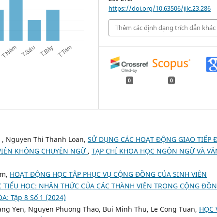
https://doi.org/10.63506/jilc.23.286
Thêm các định dạng trích dẫn khác
0
0
 , Nguyen Thi Thanh Loan,
SỬ DỤNG CÁC HOẠT ĐỘNG GIAO TIẾP 
 VIÊN KHÔNG CHUYÊN NGỮ
,
TẠP CHÍ KHOA HỌC NGÔN NGỮ VÀ VĂ
am,
HOẠT ĐỘNG HỌC TẬP PHỤC VỤ CỘNG ĐỒNG CỦA SINH VIÊN
 TIỂU HỌC: NHẬN THỨC CỦA CÁC THÀNH VIÊN TRONG CỘNG ĐỒ
 Tập 8 Số 1 (2024)
oang Yen, Nguyen Phuong Thao, Bui Minh Thu, Le Cong Tuan,
HỌC 