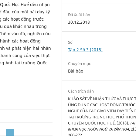
ng Quốc Học Huế đều nhận
 đầu của một bài dạy kỹ
Đã Xuất bản
g các hoạt động trước
30.12.2018
u quá khác nhau trong
. Thêm vào đó, nghiên cứu
n hành các hoạt động
Số
nh và phát hiện hai nhân
Tập 2 Số 3 (2018)
 thành công của việc thực
ếng Anh tại trường Quốc
Chuyên mục
Bài báo
Cách trích dẫn
KHẢO SÁT VỀ NHẬN THỨC VÀ THỰC 
ỨNG DỤNG CÁC HOẠT ĐỘNG TRƯỚC
NGHE CỦA CÁC GIÁO VIÊN DẠY TIẾN
TẠI TRƯỜNG TRUNG HỌC PHỔ THÔ
CHUYÊN QUỐC HỌC HUẾ. (2018).
TẠP
KHOA HỌC NGÔN NGỮ VÀ VĂN HÓA
,
2
(
260-272.