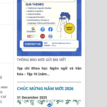
THÔNG BÁO MỜI GỬI BÀI VIẾT
Tạp chí Khoa học Ngôn ngữ và Văn
hóa – Tập 10 (năm...
TẾ
G ANH
CHÚC MỪNG NĂM MỚI 2026
NG
 CHÍ
31 December 2025
3),