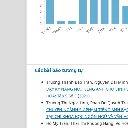
Các bài báo tương tự
Truong Thanh Bao Tran, Nguyen Dai Minh
DẠY KỸ NĂNG NÓI TIẾNG ANH CHO SINH
HÓA: Tập 5 Số 3 (2021)
Truong Thi Ngoc Linh, Phan Do Quynh Tr
CHUYÊN NGÀNH SƯ PHẠM TIẾNG ANH BẬC
TẠP CHÍ KHOA HỌC NGÔN NGỮ VÀ VĂN HÓA:
Ho My Tran, Thai Thi Phuong Hang, Vo H