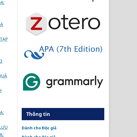
A:
ĐÀ
TẠP
 3
QUẢ
H
A:
Thông tin
 LƯU
Dành cho Độc giả
A: