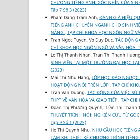
CHƯƠNG TIẾNG ANH: GÓC NHÌN CỦA SINH
Tập 7 Số 3 (2023)
Pham Dang Tram Anh,
ĐÁNH GIÁ HIỆU Q
TIẾNG ANH CHUYÊN NGÀNH CHO SINH VI
NẴNG
,
TẠP CHÍ KHOA HỌC NGÔN NGỮ VÀ V
Tran Ngoc Tuyen, Vo Duy Duc,
TÁC ĐỘNG C
CHÍ KHOA HỌC NGÔN NGỮ VÀ VĂN HÓA: Tập
Le Thị Thanh Nhan, Tran Thi Thanh Huon
SINH VIÊN TẠI MỘT TRƯỜNG ĐẠI HỌC TẠ
(2023)
Mai Thi Nhu Hang,
LỚP HỌC ĐẢO NGƯỢC:
HOẠT ĐỘNG NÓI TRÊN LỚP
,
TẠP CHÍ KHO
Tran Van Duong,
TÁC ĐỘNG CỦA VIỆC SỬ
THPT VỀ VĂN HÓA VÀ GIAO TIẾP
,
TẠP CHÍ
Đoàn Thị Phương Quỳnh, Trần Thị Thanh 
THUYẾT TRÌNH NÓI: NGHIÊN CỨU TỪ GÓC
Tập 9 Số 1 (2025)
Ho Thi Quynh Nhu,
NHU CẦU HỌC TIẾNG 
TÂM KHI THIẾT KẾ CHƯƠNG TRÌNH TIẾN