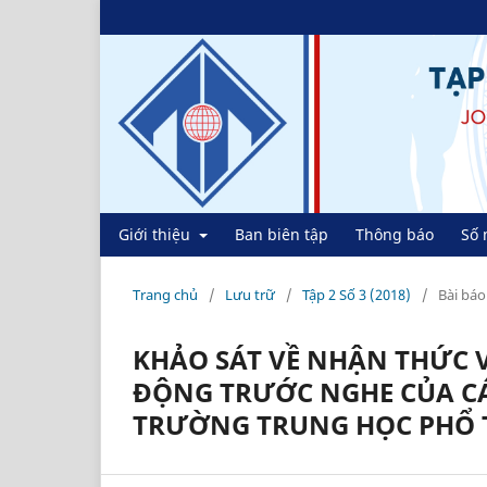
Giới thiệu
Ban biên tập
Thông báo
Số 
Trang chủ
/
Lưu trữ
/
Tập 2 Số 3 (2018)
/
Bài báo
KHẢO SÁT VỀ NHẬN THỨC 
ĐỘNG TRƯỚC NGHE CỦA CÁC
TRƯỜNG TRUNG HỌC PHỔ 