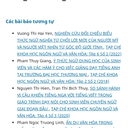
Các bài báo tương tự
Vuong Thi Hai Yen,
NGHIÊN CỨU ĐỐI CHIẾU BIỂU
THỨC NGỮ NGHĨA TỪ CHỐI LỜI MỜI CỦA NGƯỜI MỸ
VÀ NGƯỜI VIỆT NHÌN TỪ GÓC ĐỘ GIỚI TÍNH
,
TẠP CHÍ
KHOA HỌC NGÔN NGỮ VÀ VĂN HÓA: Tập 6 Số 2 (2022)
Pham Thuy Giang,
Ý THỨC NGỮ DỤNG HỌC CỦA SINH
VIÊN VÀ CÁC HÀM Ý CHO VIỆC GIẢNG DẠY TIẾNG ANH
TẠI TRƯỜNG ĐẠI HỌC THƯƠNG MẠI
,
TẠP CHÍ KHOA
HỌC NGÔN NGỮ VÀ VĂN HÓA: Tập 2 Số 2 (2018)
Nguyen Thi Hien, Tran Thi Bich Thuy,
SO SÁNH HÀNH
VI CẦU KHIẾN TIẾNG NGA VỚI TIẾNG VIỆT TRONG
GIÁO TRÌNH DẠY NÓI CHO SINH VIÊN CHUYÊN NGỮ
GIAI ĐOẠN ĐẦU
,
TẠP CHÍ KHOA HỌC NGÔN NGỮ VÀ
VĂN HÓA: Tập 4 Số 3 (2020)
Pham Ngoc Truong Linh,
ẨN DỤ VĂN HÓA TRONG