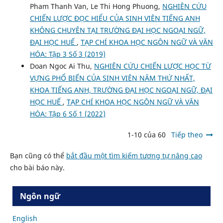
Pham Thanh Van, Le Thi Hong Phuong,
NGHIÊN CỨU
CHIẾN LƯỢC ĐỌC HIỂU CỦA SINH VIÊN TIẾNG ANH
KHÔNG CHUYÊN TẠI TRƯỜNG ĐẠI HỌC NGOẠI NGỮ,
ĐẠI HỌC HUẾ
,
TẠP CHÍ KHOA HỌC NGÔN NGỮ VÀ VĂN
HÓA: Tập 3 Số 3 (2019)
Doan Ngoc Ai Thu,
NGHIÊN CỨU CHIẾN LƯỢC HỌC TỪ
VỰNG PHỔ BIẾN CỦA SINH VIÊN NĂM THỨ NHẤT,
KHOA TIẾNG ANH, TRƯỜNG ĐẠI HỌC NGOẠI NGỮ, ĐẠI
HỌC HUẾ
,
TẠP CHÍ KHOA HỌC NGÔN NGỮ VÀ VĂN
HÓA: Tập 6 Số 1 (2022)
1-10 của 60
Tiếp theo
Bạn cũng có thể
bắt đầu một tìm kiếm tương tự nâng cao
cho bài báo này.
Ngôn ngữ
English