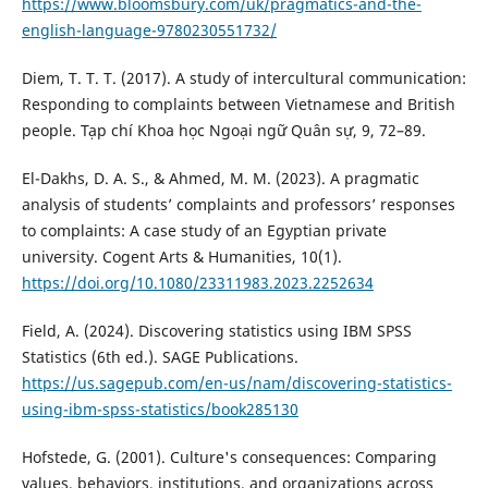
https://www.bloomsbury.com/uk/pragmatics-and-the-
english-language-9780230551732/
Diem, T. T. T. (2017). A study of intercultural communication:
Responding to complaints between Vietnamese and British
people. Tạp chí Khoa học Ngoại ngữ Quân sự, 9, 72–89.
El-Dakhs, D. A. S., & Ahmed, M. M. (2023). A pragmatic
analysis of students’ complaints and professors’ responses
to complaints: A case study of an Egyptian private
university. Cogent Arts & Humanities, 10(1).
https://doi.org/10.1080/23311983.2023.2252634
Field, A. (2024). Discovering statistics using IBM SPSS
Statistics (6th ed.). SAGE Publications.
https://us.sagepub.com/en-us/nam/discovering-statistics-
using-ibm-spss-statistics/book285130
Hofstede, G. (2001). Culture's consequences: Comparing
values, behaviors, institutions, and organizations across