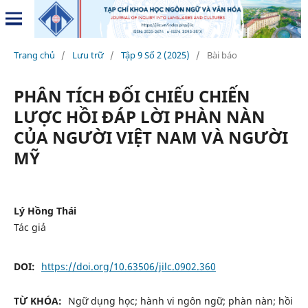
Trang chủ
/
Lưu trữ
/
Tập 9 Số 2 (2025)
/
Bài báo
PHÂN TÍCH ĐỐI CHIẾU CHIẾN
LƯỢC HỒI ĐÁP LỜI PHÀN NÀN
CỦA NGƯỜI VIỆT NAM VÀ NGƯỜI
MỸ
Lý Hồng Thái
Tác giả
DOI:
https://doi.org/10.63506/jilc.0902.360
TỪ KHÓA:
Ngữ dụng học; hành vi ngôn ngữ; phàn nàn; hồi