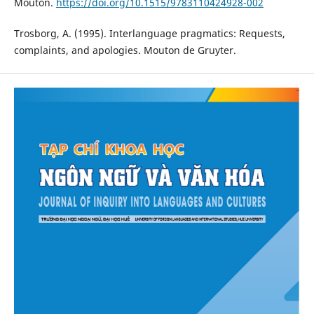
Mouton.
https://doi.org/10.1515/9783110424928-002
Trosborg, A. (1995). Interlanguage pragmatics: Requests,
complaints, and apologies. Mouton de Gruyter.