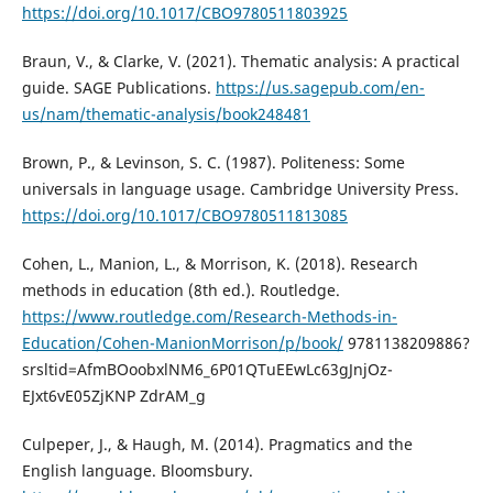
https://doi.org/10.1017/CBO9780511803925
Braun, V., & Clarke, V. (2021). Thematic analysis: A practical
guide. SAGE Publications.
https://us.sagepub.com/en-
us/nam/thematic-analysis/book248481
Brown, P., & Levinson, S. C. (1987). Politeness: Some
universals in language usage. Cambridge University Press.
https://doi.org/10.1017/CBO9780511813085
Cohen, L., Manion, L., & Morrison, K. (2018). Research
methods in education (8th ed.). Routledge.
https://www.routledge.com/Research-Methods-in-
Education/Cohen-ManionMorrison/p/book/
9781138209886?
srsltid=AfmBOoobxlNM6_6P01QTuEEwLc63gJnjOz-
EJxt6vE05ZjKNP ZdrAM_g
Culpeper, J., & Haugh, M. (2014). Pragmatics and the
English language. Bloomsbury.