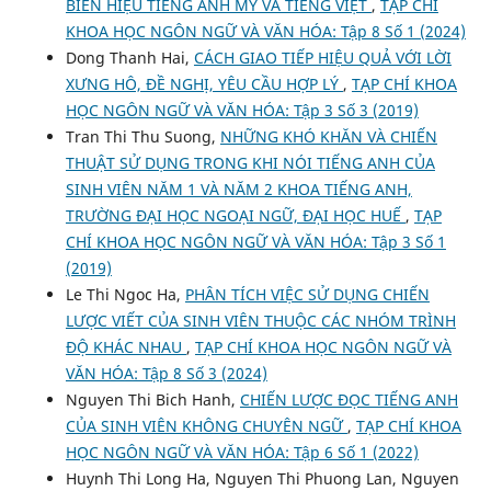
BIỂN HIỆU TIẾNG ANH MỸ VÀ TIẾNG VIỆT
,
TẠP CHÍ
KHOA HỌC NGÔN NGỮ VÀ VĂN HÓA: Tập 8 Số 1 (2024)
Dong Thanh Hai,
CÁCH GIAO TIẾP HIỆU QUẢ VỚI LỜI
XƯNG HÔ, ĐỀ NGHỊ, YÊU CẦU HỢP LÝ
,
TẠP CHÍ KHOA
HỌC NGÔN NGỮ VÀ VĂN HÓA: Tập 3 Số 3 (2019)
Tran Thi Thu Suong,
NHỮNG KHÓ KHĂN VÀ CHIẾN
THUẬT SỬ DỤNG TRONG KHI NÓI TIẾNG ANH CỦA
SINH VIÊN NĂM 1 VÀ NĂM 2 KHOA TIẾNG ANH,
TRƯỜNG ĐẠI HỌC NGOẠI NGỮ, ĐẠI HỌC HUẾ
,
TẠP
CHÍ KHOA HỌC NGÔN NGỮ VÀ VĂN HÓA: Tập 3 Số 1
(2019)
Le Thi Ngoc Ha,
PHÂN TÍCH VIỆC SỬ DỤNG CHIẾN
LƯỢC VIẾT CỦA SINH VIÊN THUỘC CÁC NHÓM TRÌNH
ĐỘ KHÁC NHAU
,
TẠP CHÍ KHOA HỌC NGÔN NGỮ VÀ
VĂN HÓA: Tập 8 Số 3 (2024)
Nguyen Thi Bich Hanh,
CHIẾN LƯỢC ĐỌC TIẾNG ANH
CỦA SINH VIÊN KHÔNG CHUYÊN NGỮ
,
TẠP CHÍ KHOA
HỌC NGÔN NGỮ VÀ VĂN HÓA: Tập 6 Số 1 (2022)
Huynh Thi Long Ha, Nguyen Thi Phuong Lan, Nguyen