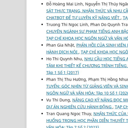
Đỗ Hoàng Mai Linh, Nguyễn Thị Thúy Ngân
SÁT THỰC TRẠNG, NHẬN THỨC VÀ NHU CẦ
CHATBOT ĐỂ TỰ LUYỆN KỸ NĂNG VIẾT
,
TẠ
Truong Thi Ngoc Linh, Phan Do Quynh Tr
CHUYÊN NGÀNH SƯ PHẠM TIẾNG ANH BẬC
TẠP CHÍ KHOA HỌC NGÔN NGỮ VÀ VĂN HÓA:
Phan Gia Nhật,
PHẢN HỒI CỦA SINH VIÊN
HÀNH DỊCH NÓI
,
TẠP CHÍ KHOA HỌC NGÔN
Ho Thi Quynh Nhu,
NHU CẦU HỌC TIẾNG 
TÂM KHI THIẾT KẾ CHƯƠNG TRÌNH TIẾN
Tập 1 Số 1 (2017)
Phan Thị Thu Hường, Phạm Thị Hồng Nhu
TUYẾN: GÓC NHÌN TỪ GIẢNG VIÊN VÀ SI
NGÔN NGỮ VÀ VĂN HÓA: Tập 10 Số 1 (202
Vu Thi Dung,
NÂNG CAO KỸ NĂNG ĐỌC MỞ
DỰ ÁN NGHIÊN CỨU HÀNH ĐỘNG
,
TẠP C
Tran Quang Ngoc Thuy,
NHẬN THỨC CỦA 
HUỐNG TRONG HỌC PHẦN DIỄN THUYẾT 
VĂN HÓA: Tập 7 Số 2 (2023)