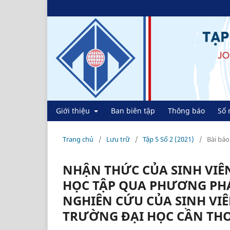
Giới thiệu
Ban biên tập
Thông báo
Số 
Trang chủ
/
Lưu trữ
/
Tập 5 Số 2 (2021)
/
Bài báo
NHẬN THỨC CỦA SINH VIÊN
HỌC TẬP QUA PHƯƠNG PH
NGHIÊN CỨU CỦA SINH VI
TRƯỜNG ĐẠI HỌC CẦN TH