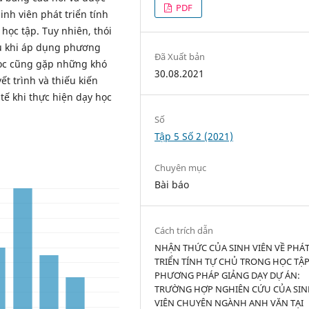
PDF
inh viên phát triển tính
 học tập. Tuy nhiên, thói
ều khi áp dụng phương
Đã Xuất bản
học cũng gặp những khó
30.08.2021
ết trình và thiếu kiến
ế khi thực hiện dạy học
Số
Tập 5 Số 2 (2021)
Chuyên mục
Bài báo
Cách trích dẫn
NHẬN THỨC CỦA SINH VIÊN VỀ PHÁ
TRIỂN TÍNH TỰ CHỦ TRONG HỌC TẬ
PHƯƠNG PHÁP GIẢNG DẠY DỰ ÁN:
TRƯỜNG HỢP NGHIÊN CỨU CỦA SI
VIÊN CHUYÊN NGÀNH ANH VĂN TẠI