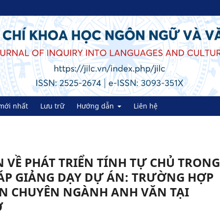
mới nhất
Lưu trữ
Hướng dẫn
Liên hệ
 VỀ PHÁT TRIỂN TÍNH TỰ CHỦ TRONG
ÁP GIẢNG DẠY DỰ ÁN: TRƯỜNG HỢP
ÊN CHUYÊN NGÀNH ANH VĂN TẠI
Ơ