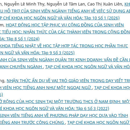
, Nguyễn Lê Minh Thy, Nguyễn Lê Tâm Lan, Cao Thị Xuân Liên,
K
U HỖ TRỢ CỦA SINH VIÊN NGÀNH TIẾNG ANH VỀ VIỆC SỬ DỤNG A
P CHÍ KHOA HỌC NGÔN NGỮ VÀ VĂN HÓA: Tập 10 Số 1 (2026)
am,
HOẠT ĐỘNG HỌC TẬP PHỤC VỤ CỘNG ĐỒNG CỦA SINH VIÊN
 TIỂU HỌC: NHẬN THỨC CỦA CÁC THÀNH VIÊN TRONG CỘNG ĐỒ
 Tập 8 Số 1 (2024)
 KHOA TIẾNG NHẬT VỀ HỌC TẬP HỢP TÁC TRONG HỌC PHẦN THỰC
 NGỮ VÀ VĂN HÓA: Tập 9 Số 3 (2025)
ANH CỦA SINH VIÊN NGÀNH QUẢN TRỊ KINH DOANH: VẤN ĐỀ CẦN
G ANH CHUYÊN NGÀNH
,
TẠP CHÍ KHOA HỌC NGÔN NGỮ VÀ VĂN HÓ
ng,
NHẬN THỨC ẨN DỤ VỀ VAI TRÒ GIÁO VIÊN TRONG DẠY VIẾT T
NH VIÊN HỌC TIẾNG ANH NHƯ MỘT NGOẠI NGỮ
,
TẠP CHÍ KHOA HỌ
6)
 RỘNG CỦA HỌC SINH TẠI MỘT TRƯỜNG THCS Ở NAM ĐỊNH: MỘ
HÍ KHOA HỌC NGÔN NGỮ VÀ VĂN HÓA: Tập 6 Số 3 (2022)
SINH VIÊN TIẾNG ANH VỀ PHƯƠNG PHÁP DẠY HỌC DỰA VÀO TÌNH
TIẾNG ANH TRƯỚC CÔNG CHÚNG
,
TẠP CHÍ KHOA HỌC NGÔN NGỮ