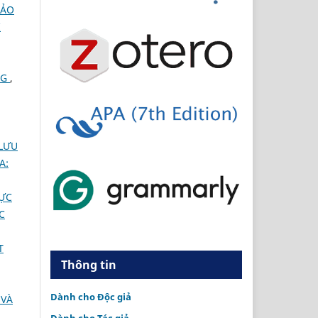
HẢO
I
NG
,
 LƯU
A:
RỰC
C
T
Thông tin
Dành cho Độc giả
 VÀ