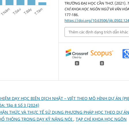
TRƯỜNG ĐẠI HỌC CẦN THƠ. (2021).
CHÍ KHOA HỌC NGÔN NGỮ VÀ VĂN HÓ
177-186.
https://doi.org/10.63506/jilc.0502.12
Thêm các định dạng trích dẫn khác
0
0
IỆM DẠY HỌC BIÊN DỊCH NHẬT – VIỆT THEO MÔ HÌNH DỰ ÁN (PJ
 Tập 8 Số 3 (2024)
HẬN THỨC VÀ THỰC TẾ SỬ DỤNG PHƯƠNG PHÁP HỌC THEO DỰ Á
PHỔ THÔNG TRONG DẠY KỸ NĂNG NÓI
,
TẠP CHÍ KHOA HỌC NGÔN