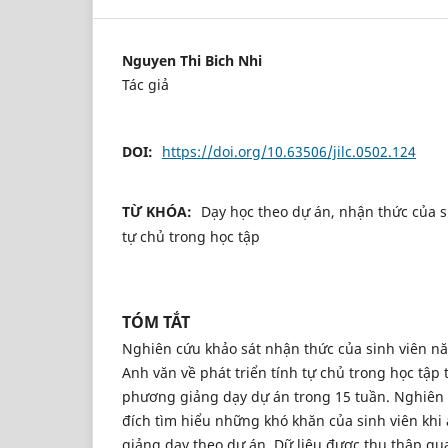
Nguyen Thi Bich Nhi
Tác giả
DOI:
https://doi.org/10.63506/jilc.0502.124
TỪ KHÓA:
Dạy học theo dự án, nhận thức của si
tự chủ trong học tập
TÓM TẮT
Nghiên cứu khảo sát nhận thức của sinh viên 
Anh văn về phát triển tính tự chủ trong học tậ
phương giảng dạy dự án trong 15 tuần. Nghiê
đích tìm hiểu những khó khăn của sinh viên kh
giảng dạy theo dự án. Dữ liệu được thu thập qu