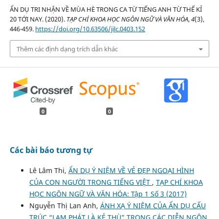
ẨN DỤ TRI NHẬN VỀ MÙA HÈ TRONG CA TỪ TIẾNG ANH TỪ THẾ KỈ
20 TỚI NAY. (2020).
TẠP CHÍ KHOA HỌC NGÔN NGỮ VÀ VĂN HÓA
,
4
(3),
446-459.
https://doi.org/10.63506/jilc.0403.152
Thêm các định dạng trích dẫn khác
0
0
Các bài báo tương tự
Lê Lâm Thi,
ẨN DỤ Ý NIỆM VỀ VẺ ĐẸP NGOẠI HÌNH
CỦA CON NGƯỜI TRONG TIẾNG VIỆT
,
TẠP CHÍ KHOA
HỌC NGÔN NGỮ VÀ VĂN HÓA: Tập 1 Số 3 (2017)
Nguyễn Thị Lan Anh,
ÁNH XẠ Ý NIỆM CỦA ẨN DỤ CẤU
TRÚC “LẠM PHÁT LÀ KẺ THÙ” TRONG CÁC DIỄN NGÔN