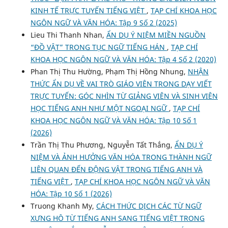
KINH TẾ TRỰC TUYẾN TIẾNG VIỆT
,
TẠP CHÍ KHOA HỌC
NGÔN NGỮ VÀ VĂN HÓA: Tập 9 Số 2 (2025)
Lieu Thi Thanh Nhan,
ẨN DỤ Ý NIỆM MIỀN NGUỒN
“ĐỒ VẬT” TRONG TỤC NGỮ TIẾNG HÁN
,
TẠP CHÍ
KHOA HỌC NGÔN NGỮ VÀ VĂN HÓA: Tập 4 Số 2 (2020)
Phan Thị Thu Hường, Phạm Thị Hồng Nhung,
NHẬN
THỨC ẨN DỤ VỀ VAI TRÒ GIÁO VIÊN TRONG DẠY VIẾT
TRỰC TUYẾN: GÓC NHÌN TỪ GIẢNG VIÊN VÀ SINH VIÊN
HỌC TIẾNG ANH NHƯ MỘT NGOẠI NGỮ
,
TẠP CHÍ
KHOA HỌC NGÔN NGỮ VÀ VĂN HÓA: Tập 10 Số 1
(2026)
Trần Thị Thu Phương, Nguyễn Tất Thắng,
ẨN DỤ Ý
NIỆM VÀ ẢNH HƯỞNG VĂN HÓA TRONG THÀNH NGỮ
LIÊN QUAN ĐẾN ĐỘNG VẬT TRONG TIẾNG ANH VÀ
TIẾNG VIỆT
,
TẠP CHÍ KHOA HỌC NGÔN NGỮ VÀ VĂN
HÓA: Tập 10 Số 1 (2026)
Truong Khanh My,
CÁCH THỨC DỊCH CÁC TỪ NGỮ
XƯNG HÔ TỪ TIẾNG ANH SANG TIẾNG VIỆT TRONG