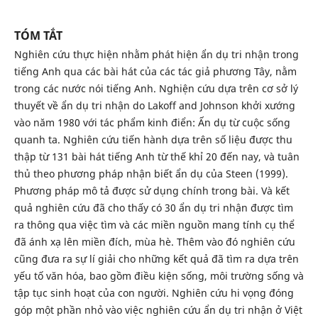
TÓM TẮT
Nghiên cứu thực hiện nhằm phát hiện ẩn dụ tri nhận trong
tiếng Anh qua các bài hát của các tác giả phương Tây, nằm
trong các nước nói tiếng Anh. Nghiện cứu dựa trên cơ sở lý
thuyết về ẩn dụ tri nhận do Lakoff and Johnson khởi xướng
vào năm 1980 với tác phẩm kinh điển: Ấn dụ từ cuộc sống
quanh ta. Nghiên cứu tiến hành dựa trên số liệu được thu
thập từ 131 bài hát tiếng Anh từ thế khỉ 20 đến nay, và tuân
thủ theo phương pháp nhận biết ẩn dụ của Steen (1999).
Phương pháp mô tả được sử dụng chính trong bài. Và kết
quả nghiên cứu đã cho thấy có 30 ẩn dụ tri nhận được tìm
ra thông qua việc tìm và các miền nguồn mang tính cụ thể
đã ánh xạ lên miền đích, mùa hè. Thêm vào đó nghiên cứu
cũng đưa ra sự lí giải cho những kết quả đã tìm ra dựa trên
yếu tố văn hóa, bao gồm điều kiện sống, môi trường sống và
tập tục sinh hoạt của con người. Nghiên cứu hi vọng đóng
góp một phần nhỏ vào việc nghiên cứu ẩn dụ tri nhận ở Việt