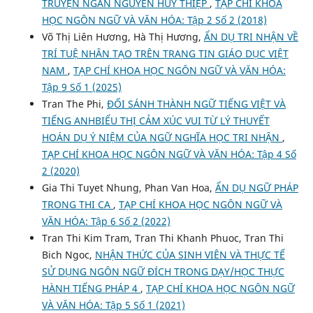
TRUYỆN NGẮN NGUYỄN HUY THIỆP
,
TẠP CHÍ KHOA
HỌC NGÔN NGỮ VÀ VĂN HÓA: Tập 2 Số 2 (2018)
Võ Thị Liên Hương, Hà Thị Hương,
ẨN DỤ TRI NHẬN VỀ
TRÍ TUỆ NHÂN TẠO TRÊN TRANG TIN GIÁO DỤC VIỆT
NAM
,
TẠP CHÍ KHOA HỌC NGÔN NGỮ VÀ VĂN HÓA:
Tập 9 Số 1 (2025)
Tran The Phi,
ĐỐI SÁNH THÀNH NGỮ TIẾNG VIỆT VÀ
TIẾNG ANHBIỂU THỊ CẢM XÚC VUI TỪ LÝ THUYẾT
HOÁN DỤ Ý NIỆM CỦA NGỮ NGHĨA HỌC TRI NHẬN
,
TẠP CHÍ KHOA HỌC NGÔN NGỮ VÀ VĂN HÓA: Tập 4 Số
2 (2020)
Gia Thi Tuyet Nhung, Phan Van Hoa,
ẨN DỤ NGỮ PHÁP
TRONG THI CA
,
TẠP CHÍ KHOA HỌC NGÔN NGỮ VÀ
VĂN HÓA: Tập 6 Số 2 (2022)
Tran Thi Kim Tram, Tran Thi Khanh Phuoc, Tran Thi
Bich Ngoc,
NHẬN THỨC CỦA SINH VIÊN VÀ THỰC TẾ
SỬ DỤNG NGÔN NGỮ ĐÍCH TRONG DẠY/HỌC THỰC
HÀNH TIẾNG PHÁP 4
,
TẠP CHÍ KHOA HỌC NGÔN NGỮ
VÀ VĂN HÓA: Tập 5 Số 1 (2021)