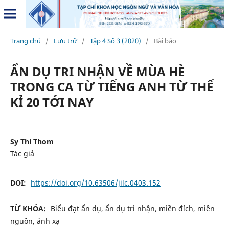
Trang chủ
/
Lưu trữ
/
Tập 4 Số 3 (2020)
/
Bài báo
ẨN DỤ TRI NHẬN VỀ MÙA HÈ
TRONG CA TỪ TIẾNG ANH TỪ THẾ
KỈ 20 TỚI NAY
Sy Thi Thom
Tác giả
DOI:
https://doi.org/10.63506/jilc.0403.152
TỪ KHÓA:
Biểu đạt ẩn dụ, ẩn dụ tri nhận, miền đích, miền
nguồn, ánh xạ