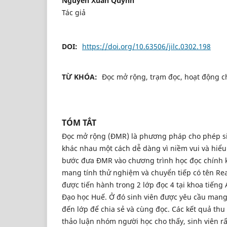
Nguyen Xuan Quynh
Tác giả
DOI:
https://doi.org/10.63506/jilc.0302.198
TỪ KHÓA:
Đọc mở rộng, trạm đọc, hoạt động c
TÓM TẮT
Đọc mở rộng (ĐMR) là phương pháp cho phép si
khác nhau một cách dễ dàng vì niềm vui và hiểu
bước đưa ĐMR vào chương trình học đọc chính 
mang tính thử nghiệm và chuyển tiếp có tên Rea
được tiến hành trong 2 lớp đọc 4 tại khoa tiếng
Đạo học Huế. Ở đó sinh viên được yêu cầu mang
đến lớp để chia sẻ và cùng đọc. Các kết quả thu
thảo luận nhóm người học cho thấy, sinh viên rấ