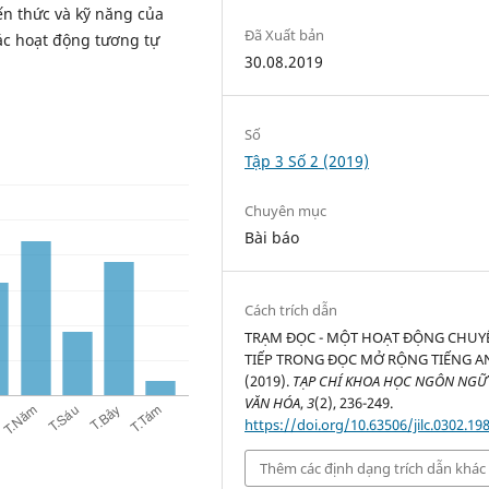
ến thức và kỹ năng của
Đã Xuất bản
ác hoạt động tương tự
30.08.2019
Số
Tập 3 Số 2 (2019)
Chuyên mục
Bài báo
Cách trích dẫn
TRẠM ĐỌC - MỘT HOẠT ĐỘNG CHUY
TIẾP TRONG ĐỌC MỞ RỘNG TIẾNG A
(2019).
TẠP CHÍ KHOA HỌC NGÔN NGỮ
VĂN HÓA
,
3
(2), 236-249.
https://doi.org/10.63506/jilc.0302.19
Thêm các định dạng trích dẫn khác