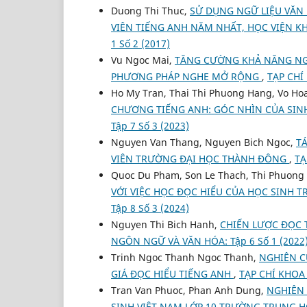
Duong Thi Thuc,
SỬ DỤNG NGỮ LIỆU VĂN 
VIÊN TIẾNG ANH NĂM NHẤT, HỌC VIỆN 
1 Số 2 (2017)
Vu Ngoc Mai,
TĂNG CƯỜNG KHẢ NĂNG NG
PHƯƠNG PHÁP NGHE MỞ RỘNG
,
TẠP CHÍ
Ho My Tran, Thai Thi Phuong Hang, Vo H
CHƯƠNG TIẾNG ANH: GÓC NHÌN CỦA SINH
Tập 7 Số 3 (2023)
Nguyen Van Thang, Nguyen Bich Ngoc,
T
VIÊN TRƯỜNG ĐẠI HỌC THÀNH ĐÔNG
,
TẠ
Quoc Du Pham, Son Le Thach, Thi Phuon
VỚI VIỆC HỌC ĐỌC HIỂU CỦA HỌC SINH
Tập 8 Số 3 (2024)
Nguyen Thi Bich Hanh,
CHIẾN LƯỢC ĐỌC 
NGÔN NGỮ VÀ VĂN HÓA: Tập 6 Số 1 (2022
Trinh Ngoc Thanh Ngoc Thanh,
NGHIÊN C
GIÁ ĐỌC HIỂU TIẾNG ANH
,
TẠP CHÍ KHOA
Tran Van Phuoc, Phan Anh Dung,
NGHIÊN
SINH VIỆT NAM LỚP 10 TRƯỜNG TRUNG H