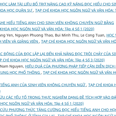
HỌC LÀM TÀI LIỆU BỔ TRỢ NÂNG CAO KỸ NĂNG ĐỌC HIỂU CHO S
KHOA HỌC QUÂN SỰ
,
TẠP CHÍ KHOA HỌC NGÔN NGỮ VÀ VĂN HÓA: 
HE HIỂU TIẾNG ANH CHO SINH VIÊN KHÔNG CHUYÊN NGỮ BẰNG
 KHOA HỌC NGÔN NGỮ VÀ VĂN HÓA: Tập 4 Số 1 (2020)
oang Yen, Nguyen Phuong Thao, Bui Minh Thu, Le Cong Tuan,
HỌC 
 VIÊN VÀ GIẢNG VIÊN
,
TẠP CHÍ KHOA HỌC NGÔN NGỮ VÀ VĂN HÓ
ÁC ĐỘNG CỦA ĐỌC LẶP LẠI ĐẾN KHẢ NĂNG ĐỌC TRÔI CHẢY CỦA S
P CHÍ KHOA HỌC NGÔN NGỮ VÀ VĂN HÓA: Tập 4 Số 3 (2020)
g Nam Nguyen,
HIỆU QUẢ CỦA PHƯƠNG PHÁP TIẾP CẬN DIỄN DỊCH
 TRUNG HỌC PHỔ THÔNG
,
TẠP CHÍ KHOA HỌC NGÔN NGỮ VÀ VĂN H
TIẾNG ANH CỦA SINH VIÊN KHÔNG CHUYÊN NGỮ
,
TẠP CHÍ KHOA 
)
ỨU CÁC YẾU TỐ TRONG THỰC NGHIỆM DẠNG ĐỀ TÍCH HỢP VÀO Đ
 HỌC NGÔN NGỮ VÀ VĂN HÓA: Tập 4 Số 1 (2020)
 CỨU PHƯƠNG THỨC TĂNG CƯỜNG ĐỌC HIỂU TIẾNG ANH CHO HỌ
ỌC PHỔ THÔNG Ở TỈNH GIA LAI
,
TẠP CHÍ KHOA HỌC NGÔN NGỮ 