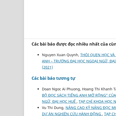
Các bài báo được đọc nhiều nhất của cùn
Nguyen Xuan Quynh,
THÓI QUEN HỌC VÀ 
ANH – TRƯỜNG ĐẠI HỌC NGOẠI NGỮ, ĐẠ
(2021)
Các bài báo tương tự
Doan Ngoc Ai Phuong, Hoang Thi Khanh 
BỘ ĐỌC SÁCH TIẾNG ANH MỞ RỘNG” CỦA
NGỮ, ĐẠI HỌC HUẾ
,
TẠP CHÍ KHOA HỌC N
Vu Thi Dung,
NÂNG CAO KỸ NĂNG ĐỌC MỞ
DỰ ÁN NGHIÊN CỨU HÀNH ĐỘNG
,
TẠP C