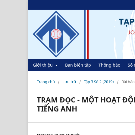
Giới thiệu
Ban biên tập
Thông báo
Số 
Trang chủ
/
Lưu trữ
/
Tập 3 Số 2 (2019)
/
Bài báo
TRẠM ĐỌC - MỘT HOẠT ĐỘ
TIẾNG ANH