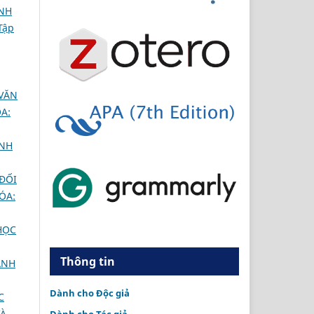
INH
Tập
VĂN
A:
INH
 ĐỐI
ÓA:
HỌC
Thông tin
ÁNH
Dành cho Độc giả
C
VÀ