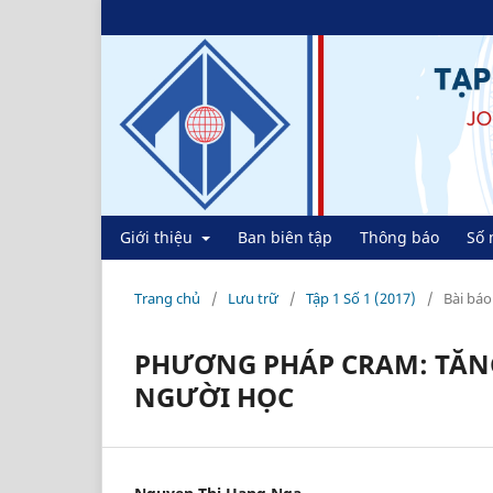
Giới thiệu
Ban biên tập
Thông báo
Số 
Trang chủ
/
Lưu trữ
/
Tập 1 Số 1 (2017)
/
Bài báo
PHƯƠNG PHÁP CRAM: TĂNG
NGƯỜI HỌC