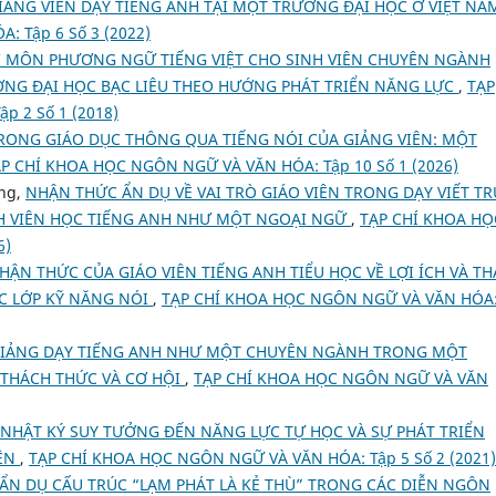
ẢNG VIÊN DẠY TIẾNG ANH TẠI MỘT TRƯỜNG ĐẠI HỌC Ở VIỆT N
 Tập 6 Số 3 (2022)
C MÔN PHƯƠNG NGỮ TIẾNG VIỆT CHO SINH VIÊN CHUYÊN NGÀNH
ƯỜNG ĐẠI HỌC BẠC LIÊU THEO HƯỚNG PHÁT TRIỂN NĂNG LỰC
,
TẠP
 2 Số 1 (2018)
RONG GIÁO DỤC THÔNG QUA TIẾNG NÓI CỦA GIẢNG VIÊN: MỘT
P CHÍ KHOA HỌC NGÔN NGỮ VÀ VĂN HÓA: Tập 10 Số 1 (2026)
ng,
NHẬN THỨC ẨN DỤ VỀ VAI TRÒ GIÁO VIÊN TRONG DẠY VIẾT T
NH VIÊN HỌC TIẾNG ANH NHƯ MỘT NGOẠI NGỮ
,
TẠP CHÍ KHOA HỌ
6)
HẬN THỨC CỦA GIÁO VIÊN TIẾNG ANH TIỂU HỌC VỀ LỢI ÍCH VÀ T
C LỚP KỸ NĂNG NÓI
,
TẠP CHÍ KHOA HỌC NGÔN NGỮ VÀ VĂN HÓA
GIẢNG DẠY TIẾNG ANH NHƯ MỘT CHUYÊN NGÀNH TRONG MỘT
 THÁCH THỨC VÀ CƠ HỘI
,
TẠP CHÍ KHOA HỌC NGÔN NGỮ VÀ VĂN
 NHẬT KÝ SUY TƯỞNG ĐẾN NĂNG LỰC TỰ HỌC VÀ SỰ PHÁT TRIỂN
IÊN
,
TẠP CHÍ KHOA HỌC NGÔN NGỮ VÀ VĂN HÓA: Tập 5 Số 2 (2021)
 ẨN DỤ CẤU TRÚC “LẠM PHÁT LÀ KẺ THÙ” TRONG CÁC DIỄN NGÔN