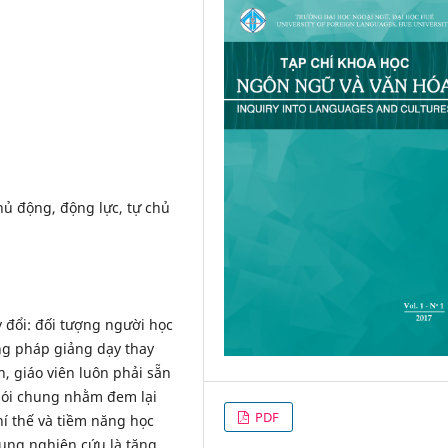
ủ động, động lực, tự chủ
 đổi: đối tượng người học
ng pháp giảng dạy thay
n, giáo viên luôn phải sẵn
 nói chung nhằm đem lại
PDF
hí thế và tiềm năng học
rung nghiên cứu là tăng