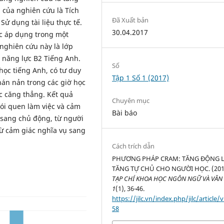
 của nghiên cứu là Tích
Đã Xuất bản
ử dụng tài liệu thực tế.
30.04.2017
c áp dụng trong một
nghiên cứu này là lớp
 năng lực B2 Tiếng Anh.
Số
học tiếng Anh, có tư duy
Tập 1 Số 1 (2017)
chán nản trong các giờ học
ọc căng thẳng. Kết quả
Chuyên mục
hói quen làm việc và cảm
Bài báo
 sang chủ động, từ người
từ cảm giác nghĩa vụ sang
Cách trích dẫn
PHƯƠNG PHÁP CRAM: TĂNG ĐỘNG L
TĂNG TỰ CHỦ CHO NGƯỜI HỌC. (201
TẠP CHÍ KHOA HỌC NGÔN NGỮ VÀ VĂN
1
(1), 36-46.
https://jilc.vn/index.php/jilc/article/
58