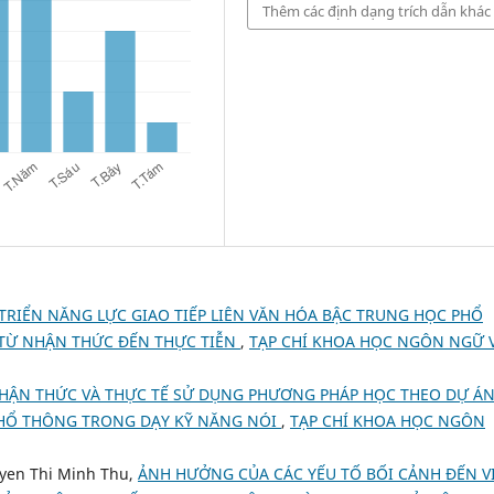
Thêm các định dạng trích dẫn khác
 TRIỂN NĂNG LỰC GIAO TIẾP LIÊN VĂN HÓA BẬC TRUNG HỌC PHỔ
TỪ NHẬN THỨC ĐẾN THỰC TIỄN
,
TẠP CHÍ KHOA HỌC NGÔN NGỮ 
HẬN THỨC VÀ THỰC TẾ SỬ DỤNG PHƯƠNG PHÁP HỌC THEO DỰ Á
PHỔ THÔNG TRONG DẠY KỸ NĂNG NÓI
,
TẠP CHÍ KHOA HỌC NGÔN
yen Thi Minh Thu,
ẢNH HƯỞNG CỦA CÁC YẾU TỐ BỐI CẢNH ĐẾN V