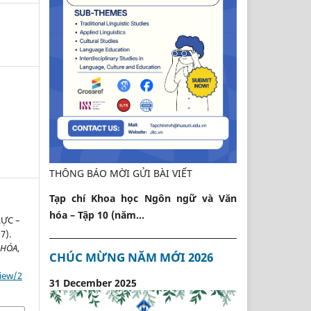
THÔNG BÁO MỜI GỬI BÀI VIẾT
Tạp chí Khoa học Ngôn ngữ và Văn
hóa – Tập 10 (năm...
ỰC –
7).
 HÓA
,
CHÚC MỪNG NĂM MỚI 2026
view/2
31 December 2025