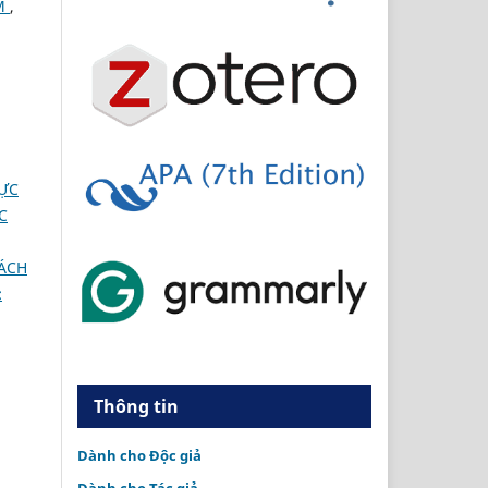
AM
,
RỰC
C
HÁCH
:
Thông tin
Dành cho Độc giả