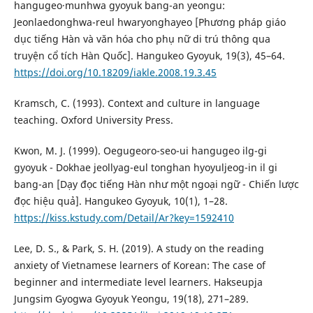
hangugeo·munhwa gyoyuk bang-an yeongu:
Jeonlaedonghwa-reul hwaryonghayeo [Phương pháp giáo
dục tiếng Hàn và văn hóa cho phụ nữ di trú thông qua
truyện cổ tích Hàn Quốc]. Hangukeo Gyoyuk, 19(3), 45–64.
https://doi.org/10.18209/iakle.2008.19.3.45
Kramsch, C. (1993). Context and culture in language
teaching. Oxford University Press.
Kwon, M. J. (1999). Oegugeoro-seo-ui hangugeo ilg-gi
gyoyuk - Dokhae jeollyag-eul tonghan hyoyuljeog-in il gi
bang-an [Dạy đọc tiếng Hàn như một ngoại ngữ - Chiến lược
đọc hiệu quả]. Hangukeo Gyoyuk, 10(1), 1–28.
https://kiss.kstudy.com/Detail/Ar?key=1592410
Lee, D. S., & Park, S. H. (2019). A study on the reading
anxiety of Vietnamese learners of Korean: The case of
beginner and intermediate level learners. Hakseupja
Jungsim Gyogwa Gyoyuk Yeongu, 19(18), 271–289.