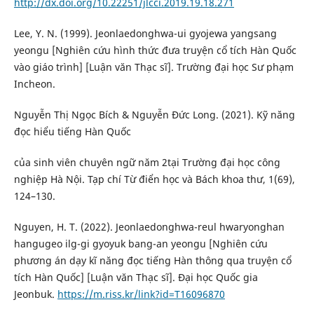
http://dx.doi.org/10.22251/jlcci.2019.19.18.271
Lee, Y. N. (1999). Jeonlaedonghwa-ui gyojewa yangsang
yeongu [Nghiên cứu hình thức đưa truyện cổ tích Hàn Quốc
vào giáo trình] [Luận văn Thạc sĩ]. Trường đại học Sư phạm
Incheon.
Nguyễn Thị Ngọc Bích & Nguyễn Đức Long. (2021). Kỹ năng
đọc hiểu tiếng Hàn Quốc
của sinh viên chuyên ngữ năm 2tại Trường đại học công
nghiệp Hà Nội. Tạp chí Từ điển học và Bách khoa thư, 1(69),
124–130.
Nguyen, H. T. (2022). Jeonlaedonghwa-reul hwaryonghan
hangugeo ilg-gi gyoyuk bang-an yeongu [Nghiên cứu
phương án dạy kĩ năng đọc tiếng Hàn thông qua truyện cổ
tích Hàn Quốc] [Luận văn Thạc sĩ]. Đại học Quốc gia
Jeonbuk.
https://m.riss.kr/link?id=T16096870