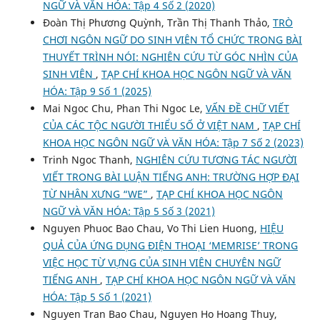
NGỮ VÀ VĂN HÓA: Tập 4 Số 2 (2020)
Đoàn Thị Phương Quỳnh, Trần Thị Thanh Thảo,
TRÒ
CHƠI NGÔN NGỮ DO SINH VIÊN TỔ CHỨC TRONG BÀI
THUYẾT TRÌNH NÓI: NGHIÊN CỨU TỪ GÓC NHÌN CỦA
SINH VIÊN
,
TẠP CHÍ KHOA HỌC NGÔN NGỮ VÀ VĂN
HÓA: Tập 9 Số 1 (2025)
Mai Ngoc Chu, Phan Thi Ngoc Le,
VẤN ĐỀ CHỮ VIẾT
CỦA CÁC TỘC NGƯỜI THIỂU SỐ Ở VIỆT NAM
,
TẠP CHÍ
KHOA HỌC NGÔN NGỮ VÀ VĂN HÓA: Tập 7 Số 2 (2023)
Trinh Ngoc Thanh,
NGHIÊN CỨU TƯƠNG TÁC NGƯỜI
VIẾT TRONG BÀI LUẬN TIẾNG ANH: TRƯỜNG HỢP ĐẠI
TỪ NHÂN XƯNG “WE”
,
TẠP CHÍ KHOA HỌC NGÔN
NGỮ VÀ VĂN HÓA: Tập 5 Số 3 (2021)
Nguyen Phuoc Bao Chau, Vo Thi Lien Huong,
HIỆU
QUẢ CỦA ỨNG DỤNG ĐIỆN THOẠI ‘MEMRISE’ TRONG
VIỆC HỌC TỪ VỰNG CỦA SINH VIÊN CHUYÊN NGỮ
TIẾNG ANH
,
TẠP CHÍ KHOA HỌC NGÔN NGỮ VÀ VĂN
HÓA: Tập 5 Số 1 (2021)
Nguyen Tran Bao Chau, Nguyen Ho Hoang Thuy,