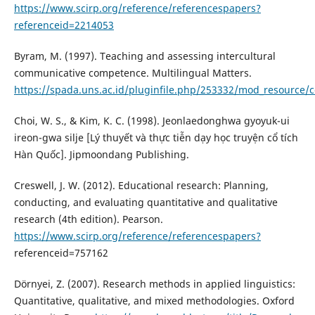
https://www.scirp.org/reference/referencespapers?
referenceid=2214053
Byram, M. (1997). Teaching and assessing intercultural
communicative competence. Multilingual Matters.
https://spada.uns.ac.id/pluginfile.php/253332/mod_resource
Choi, W. S., & Kim, K. C. (1998). Jeonlaedonghwa gyoyuk-ui
ireon-gwa silje [Lý thuyết và thực tiễn dạy học truyện cổ tích
Hàn Quốc]. Jipmoondang Publishing.
Creswell, J. W. (2012). Educational research: Planning,
conducting, and evaluating quantitative and qualitative
research (4th edition). Pearson.
https://www.scirp.org/reference/referencespapers?
referenceid=757162
Dörnyei, Z. (2007). Research methods in applied linguistics:
Quantitative, qualitative, and mixed methodologies. Oxford