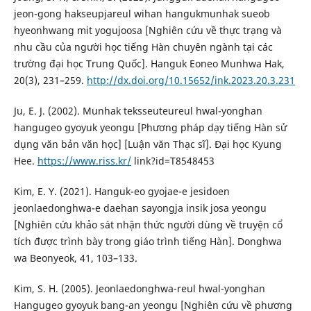
jeon-gong hakseupjareul wihan hangukmunhak sueob
hyeonhwang mit yogujoosa [Nghiên cứu về thực trạng và
nhu cầu của người học tiếng Hàn chuyên ngành tại các
trường đại học Trung Quốc]. Hanguk Eoneo Munhwa Hak,
20(3), 231–259.
http://dx.doi.org/10.15652/ink.2023.20.3.231
Ju, E. J. (2002). Munhak teksseuteureul hwal-yonghan
hangugeo gyoyuk yeongu [Phương pháp dạy tiếng Hàn sử
dụng văn bản văn học] [Luận văn Thạc sĩ]. Đại học Kyung
Hee.
https://www.riss.kr/
link?id=T8548453
Kim, E. Y. (2021). Hanguk-eo gyojae-e jesidoen
jeonlaedonghwa-e daehan sayongja insik josa yeongu
[Nghiên cứu khảo sát nhận thức người dùng về truyện cổ
tích được trình bày trong giáo trình tiếng Hàn]. Donghwa
wa Beonyeok, 41, 103–133.
Kim, S. H. (2005). Jeonlaedonghwa-reul hwal-yonghan
Hangugeo gyoyuk bang-an yeongu [Nghiên cứu về phương