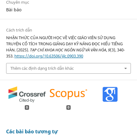
Chuyên mục
Bài báo
Cách trích dẫn
NHẬN THỨC CỦA NGƯỜI HỌC VỀ VIỆC GIÁO VIÊN SỬ DỤNG
TRUYỆN CỔ TÍCH TRONG GIẢNG DẠY KỸ NĂNG ĐỌC HIỂU TIẾNG
HÀN. (2025).
TẠP CHÍ KHOA HỌC NGÔN NGỮ VÀ VĂN HÓA
,
9
(3), 340-
353.
https://doi.org/10.63506/jilc.0903.390
Thêm các định dạng trích dẫn khác
0
0
Các bài báo tương tự