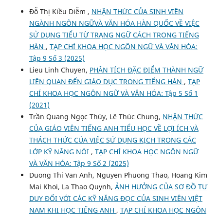
Đỗ Thị Kiều Diễm ,
NHẬN THỨC CỦA SINH VIÊN
NGÀNH NGÔN NGỮVÀ VĂN HÓA HÀN QUỐC VỀ VIỆC
SỬ DỤNG TIỂU TỪ TRẠNG NGỮ CÁCH TRONG TIẾNG
HÀN
,
TẠP CHÍ KHOA HỌC NGÔN NGỮ VÀ VĂN HÓA:
Tập 9 Số 3 (2025)
Lieu Linh Chuyen,
PHÂN TÍCH ĐẶC ĐIỂM THÀNH NGỮ
LIÊN QUAN ĐẾN GIÁO DỤC TRONG TIẾNG HÁN
,
TẠP
CHÍ KHOA HỌC NGÔN NGỮ VÀ VĂN HÓA: Tập 5 Số 1
(2021)
Trần Quang Ngọc Thúy, Lê Thúc Chung,
NHẬN THỨC
CỦA GIÁO VIÊN TIẾNG ANH TIỂU HỌC VỀ LỢI ÍCH VÀ
THÁCH THỨC CỦA VIỆC SỬ DỤNG KỊCH TRONG CÁC
LỚP KỸ NĂNG NÓI
,
TẠP CHÍ KHOA HỌC NGÔN NGỮ
VÀ VĂN HÓA: Tập 9 Số 2 (2025)
Duong Thi Van Anh, Nguyen Phuong Thao, Hoang Kim
Mai Khoi, La Thao Quynh,
ẢNH HƯỞNG CỦA SƠ ĐỒ TƯ
DUY ĐỐI VỚI CÁC KỸ NĂNG ĐỌC CỦA SINH VIÊN VIỆT
NAM KHI HỌC TIẾNG ANH
,
TẠP CHÍ KHOA HỌC NGÔN