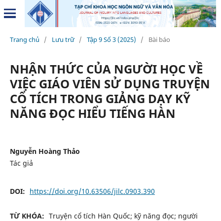
Trang chủ
/
Lưu trữ
/
Tập 9 Số 3 (2025)
/
Bài báo
NHẬN THỨC CỦA NGƯỜI HỌC VỀ
VIỆC GIÁO VIÊN SỬ DỤNG TRUYỆN
CỔ TÍCH TRONG GIẢNG DẠY KỸ
NĂNG ĐỌC HIỂU TIẾNG HÀN
Nguyễn Hoàng Thảo
Tác giả
DOI:
https://doi.org/10.63506/jilc.0903.390
TỪ KHÓA:
Truyện cổ tích Hàn Quốc; kỹ năng đọc; người