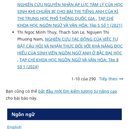
NGHIÊN CỨU NGUYÊN NHÂN ÁP LỰC TÂM LÝ CỦA HỌC
SINH KHI CHUẨN BỊ CHO BÀI THI TIẾNG ANH CỦA KÌ
THI TRUNG HỌC PHỔ THÔNG QUỐC GIA
,
TẠP CHÍ
KHOA HỌC NGÔN NGỮ VÀ VĂN HÓA: Tập 5 Số 1 (2021)
Thi Ngoc Minh Thuy, Thach Son Le, Nguyen Thi
Phuong Nam,
NGHIÊN CỨU TÁC ĐỘNG CỦA VIỆC TỰ
ĐẶT CÂU HỎI VÀ NHẬN THỨC ĐỐI VỚI KHẢ NĂNG ĐỌC
HIỂU CỦA SINH VIÊN NGÔN NGỮ ANH Ở BẬC ĐẠI HỌC
,
TẠP CHÍ KHOA HỌC NGÔN NGỮ VÀ VĂN HÓA: Tập 8
Số 1 (2024)
1-10 của 290
Tiếp theo
Bạn cũng có thể
bắt đầu một tìm kiếm tương tự nâng cao
cho bài báo này.
Ngôn ngữ
English