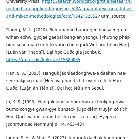
University Press.
https://search.worldcat.org/title/Research-
methods-in-applied-linguistics-%3A-quantitative-qualitative-
and-mixed-methodologies/oclc/1342132852?
utm_source
Duong, M. L. (2020). Beteunamin hangugeo hagsaeng-eul
wihan eohwi gyojae gaebal bang-an yeongu [Phương pháp
biên soạn giáo trình từ vựng cho người Việt học tiếng Hàn]
[Luận văn Thạc sĩ]. Đại học Quốc gia Jeonbuk.
https://m.riss.kr/link?id=T15680035
Han, S. A. (2003). Hanguk jeonlaedonghwa-e daehan hae-
seokhakjeog ihae [Hiểu và phân tích truyện cổ tích Hàn
Quốc] [Luận án Tiến sĩ]. Đại học Nữ sinh Seoul.
Jo, K. S. (1996). Hanguk jeonlaedonghwa-ui teukjing-gwa
bumo-congye gwan-gye bunseok [Đặc điểm truyện cổ tích
Hàn Quốc và mối quan hệ cha mẹ - con cái]. Hyejeon
Jeonmundae Nonmunjip, 14, 463–481.
Joung, S. Y., & Shin, S. (2023). Jungguk daehak hangugeo