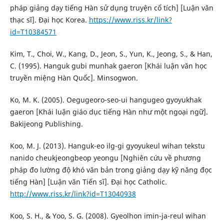
pháp giảng dạy tiếng Hàn sử dụng truyện cổ tích] [Luận văn
thạc sĩ]. Đại học Korea.
https://www.riss.kr/link?
id=T10384571
Kim, T., Choi, W., Kang, D., Jeon, S., Yun, K., Jeong, S., & Han,
C. (1995). Hanguk gubi munhak gaeron [Khái luận văn học
truyền miệng Hàn Quốc]. Minsogwon.
Ko, M. K. (2005). Oegugeoro-seo-ui hangugeo gyoyukhak
gaeron [Khái luận giáo dục tiếng Hàn như một ngoại ngữ].
Bakijeong Publishing.
Koo, M. J. (2013). Hanguk-eo ilg-gi gyoyukeul wihan tekstu
nanido cheukjeongbeop yeongu [Nghiên cứu về phương
pháp đo lường độ khó văn bản trong giảng dạy kỹ năng đọc
tiếng Hàn] [Luận văn Tiến sĩ]. Đại học Catholic.
http://www.riss.kr/link?id=T13040938
Koo, S. H., & Yoo, S. G. (2008). Gyeolhon imin-ja-reul wihan