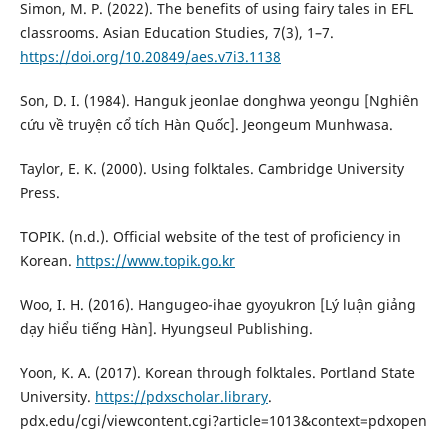
Simon, M. P. (2022). The benefits of using fairy tales in EFL
classrooms. Asian Education Studies, 7(3), 1–7.
https://doi.org/10.20849/aes.v7i3.1138
Son, D. I. (1984). Hanguk jeonlae donghwa yeongu [Nghiên
cứu về truyện cổ tích Hàn Quốc]. Jeongeum Munhwasa.
Taylor, E. K. (2000). Using folktales. Cambridge University
Press.
TOPIK. (n.d.). Official website of the test of proficiency in
Korean.
https://www.topik.go.kr
Woo, I. H. (2016). Hangugeo-ihae gyoyukron [Lý luận giảng
dạy hiểu tiếng Hàn]. Hyungseul Publishing.
Yoon, K. A. (2017). Korean through folktales. Portland State
University.
https://pdxscholar.library
.
pdx.edu/cgi/viewcontent.cgi?article=1013&context=pdxopen