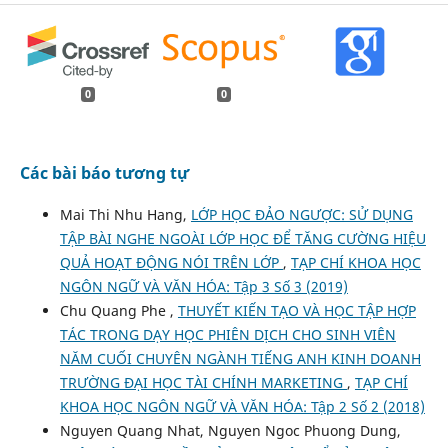
0
0
Các bài báo tương tự
Mai Thi Nhu Hang,
LỚP HỌC ĐẢO NGƯỢC: SỬ DỤNG
TẬP BÀI NGHE NGOÀI LỚP HỌC ĐỂ TĂNG CƯỜNG HIỆU
QUẢ HOẠT ĐỘNG NÓI TRÊN LỚP
,
TẠP CHÍ KHOA HỌC
NGÔN NGỮ VÀ VĂN HÓA: Tập 3 Số 3 (2019)
Chu Quang Phe ,
THUYẾT KIẾN TẠO VÀ HỌC TẬP HỢP
TÁC TRONG DẠY HỌC PHIÊN DỊCH CHO SINH VIÊN
NĂM CUỐI CHUYÊN NGÀNH TIẾNG ANH KINH DOANH
TRƯỜNG ĐẠI HỌC TÀI CHÍNH MARKETING
,
TẠP CHÍ
KHOA HỌC NGÔN NGỮ VÀ VĂN HÓA: Tập 2 Số 2 (2018)
Nguyen Quang Nhat, Nguyen Ngoc Phuong Dung,