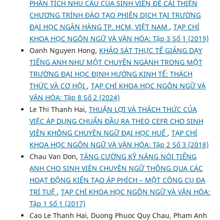
PHÂN TÍCH NHU CẦU CỦA SINH VIÊN ĐỂ CẢI THIỆN
CHƯƠNG TRÌNH ĐÀO TẠO PHIÊN DỊCH TẠI TRƯỜNG
ĐẠI HỌC NGÂN HÀNG TP. HCM, VIỆT NAM
,
TẠP CHÍ
KHOA HỌC NGÔN NGỮ VÀ VĂN HÓA: Tập 3 Số 1 (2019)
Oanh Nguyen Hong,
KHẢO SÁT THỰC TẾ GIẢNG DẠY
TIẾNG ANH NHƯ MỘT CHUYÊN NGÀNH TRONG MỘT
TRƯỜNG ĐẠI HỌC ĐỊNH HƯỚNG KINH TẾ: THÁCH
THỨC VÀ CƠ HỘI
,
TẠP CHÍ KHOA HỌC NGÔN NGỮ VÀ
VĂN HÓA: Tập 8 Số 2 (2024)
Le Thi Thanh Hai,
THUẬN LỢI VÀ THÁCH THỨC CỦA
VIỆC ÁP DỤNG CHUẨN ĐẦU RA THEO CEFR CHO SINH
VIÊN KHÔNG CHUYÊN NGỮ ĐẠI HỌC HUẾ
,
TẠP CHÍ
KHOA HỌC NGÔN NGỮ VÀ VĂN HÓA: Tập 2 Số 3 (2018)
Chau Van Don,
TĂNG CƯỜNG KỸ NĂNG NÓI TIẾNG
ANH CHO SINH VIÊN CHUYÊN NGỮ THÔNG QUA CÁC
HOẠT ĐỘNG KIẾN TẠO ÁP PHÍCH – MỘT CÔNG CỤ ĐA
TRÍ TUỆ
,
TẠP CHÍ KHOA HỌC NGÔN NGỮ VÀ VĂN HÓA:
Tập 1 Số 1 (2017)
Cao Le Thanh Hai, Duong Phuoc Quy Chau, Pham Anh