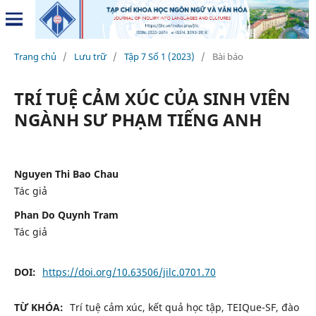
Trang chủ
/
Lưu trữ
/
Tập 7 Số 1 (2023)
/
Bài báo
TRÍ TUỆ CẢM XÚC CỦA SINH VIÊN
NGÀNH SƯ PHẠM TIẾNG ANH
Nguyen Thi Bao Chau
Tác giả
Phan Do Quynh Tram
Tác giả
DOI:
https://doi.org/10.63506/jilc.0701.70
TỪ KHÓA:
Trí tuệ cảm xúc, kết quả học tập, TEIQue-SF, đào