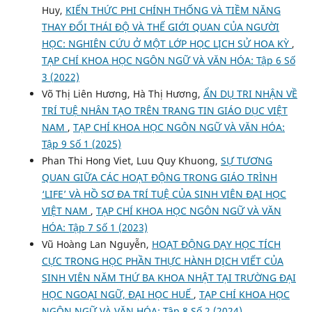
Huy,
KIẾN THỨC PHI CHÍNH THỐNG VÀ TIỀM NĂNG
THAY ĐỔI THÁI ĐỘ VÀ THẾ GIỚI QUAN CỦA NGƯỜI
HỌC: NGHIÊN CỨU Ở MỘT LỚP HỌC LỊCH SỬ HOA KỲ
,
TẠP CHÍ KHOA HỌC NGÔN NGỮ VÀ VĂN HÓA: Tập 6 Số
3 (2022)
Võ Thị Liên Hương, Hà Thị Hương,
ẨN DỤ TRI NHẬN VỀ
TRÍ TUỆ NHÂN TẠO TRÊN TRANG TIN GIÁO DỤC VIỆT
NAM
,
TẠP CHÍ KHOA HỌC NGÔN NGỮ VÀ VĂN HÓA:
Tập 9 Số 1 (2025)
Phan Thi Hong Viet, Luu Quy Khuong,
SỰ TƯƠNG
QUAN GIỮA CÁC HOẠT ĐỘNG TRONG GIÁO TRÌNH
‘LIFE’ VÀ HỒ SƠ ĐA TRÍ TUỆ CỦA SINH VIÊN ĐẠI HỌC
VIỆT NAM
,
TẠP CHÍ KHOA HỌC NGÔN NGỮ VÀ VĂN
HÓA: Tập 7 Số 1 (2023)
Vũ Hoàng Lan Nguyễn,
HOẠT ĐỘNG DẠY HỌC TÍCH
CỰC TRONG HỌC PHẦN THỰC HÀNH DỊCH VIẾT CỦA
SINH VIÊN NĂM THỨ BA KHOA NHẬT TẠI TRƯỜNG ĐẠI
HỌC NGOẠI NGỮ, ĐẠI HỌC HUẾ
,
TẠP CHÍ KHOA HỌC
NGÔN NGỮ VÀ VĂN HÓA: Tập 8 Số 2 (2024)