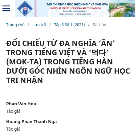
Trang chủ
/
Lưu trữ
/
Tập 5 Số 1 (2021)
/
Bài báo
ĐỐI CHIẾU TỪ ĐA NGHĨA ‘ĂN’
TRONG TIẾNG VIỆT VÀ ‘먹다’
(MOK-TA) TRONG TIẾNG HÀN
DƯỚI GÓC NHÌN NGÔN NGỮ HỌC
TRI NHẬN
Phan Van Hoa
Tác giả
Hoang Phan Thanh Nga
Tác giả