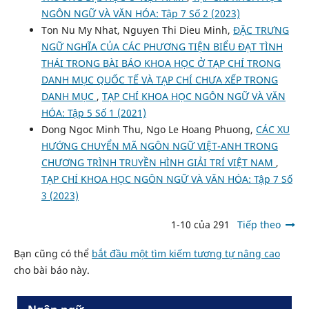
NGÔN NGỮ VÀ VĂN HÓA: Tập 7 Số 2 (2023)
Ton Nu My Nhat, Nguyen Thi Dieu Minh,
ĐẶC TRƯNG
NGỮ NGHĨA CỦA CÁC PHƯƠNG TIỆN BIỂU ĐẠT TÌNH
THÁI TRONG BÀI BÁO KHOA HỌC Ở TẠP CHÍ TRONG
DANH MỤC QUỐC TẾ VÀ TẠP CHÍ CHƯA XẾP TRONG
DANH MỤC
,
TẠP CHÍ KHOA HỌC NGÔN NGỮ VÀ VĂN
HÓA: Tập 5 Số 1 (2021)
Dong Ngoc Minh Thu, Ngo Le Hoang Phuong,
CÁC XU
HƯỚNG CHUYỂN MÃ NGÔN NGỮ VIỆT-ANH TRONG
CHƯƠNG TRÌNH TRUYỀN HÌNH GIẢI TRÍ VIỆT NAM
,
TẠP CHÍ KHOA HỌC NGÔN NGỮ VÀ VĂN HÓA: Tập 7 Số
3 (2023)
1-10 của 291
Tiếp theo
Bạn cũng có thể
bắt đầu một tìm kiếm tương tự nâng cao
cho bài báo này.