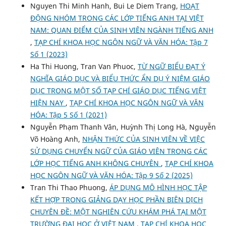
Nguyen Thi Minh Hanh, Bui Le Diem Trang,
HOẠT
ĐỘNG NHÓM TRONG CÁC LỚP TIẾNG ANH TẠI VIỆT
NAM: QUAN ĐIỂM CỦA SINH VIÊN NGÀNH TIẾNG ANH
,
TẠP CHÍ KHOA HỌC NGÔN NGỮ VÀ VĂN HÓA: Tập 7
Số 1 (2023)
Ha Thi Huong, Tran Van Phuoc,
TỪ NGỮ BIỂU ĐẠT Ý
NGHĨA GIÁO DỤC VÀ BIỂU THỨC ẨN DỤ Ý NIỆM GIÁO
DỤC TRONG MỘT SỐ TẠP CHÍ GIÁO DỤC TIẾNG VIỆT
HIỆN NAY
,
TẠP CHÍ KHOA HỌC NGÔN NGỮ VÀ VĂN
HÓA: Tập 5 Số 1 (2021)
Nguyễn Phạm Thanh Vân, Huỳnh Thị Long Hà, Nguyễn
Võ Hoàng Anh,
NHẬN THỨC CỦA SINH VIÊN VỀ VIỆC
SỬ DỤNG CHUYỂN NGỮ CỦA GIÁO VIÊN TRONG CÁC
LỚP HỌC TIẾNG ANH KHÔNG CHUYÊN
,
TẠP CHÍ KHOA
HỌC NGÔN NGỮ VÀ VĂN HÓA: Tập 9 Số 2 (2025)
Tran Thi Thao Phuong,
ÁP DỤNG MÔ HÌNH HỌC TẬP
KẾT HỢP TRONG GIẢNG DẠY HỌC PHẦN BIÊN DỊCH
CHUYÊN ĐỀ: MỘT NGHIÊN CỨU KHÁM PHÁ TẠI MỘT
TRƯỜNG ĐẠI HỌC Ở VIỆT NAM
,
TẠP CHÍ KHOA HỌC