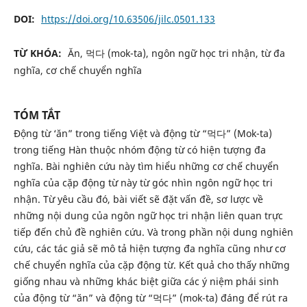
DOI:
https://doi.org/10.63506/jilc.0501.133
TỪ KHÓA:
Ăn, 먹다 (mok-ta), ngôn ngữ học tri nhận, từ đa
nghĩa, cơ chế chuyển nghĩa
TÓM TẮT
Động từ ‘ăn” trong tiếng Việt và động từ “먹다” (Mok-ta)
trong tiếng Hàn thuộc nhóm động từ có hiện tượng đa
nghĩa. Bài nghiên cứu này tìm hiểu những cơ chế chuyển
nghĩa của cặp động từ này từ góc nhìn ngôn ngữ học tri
nhận. Từ yêu cầu đó, bài viết sẽ đặt vấn đề, sơ lược về
những nội dung của ngôn ngữ học tri nhận liên quan trực
tiếp đến chủ đề nghiên cứu. Và trong phần nội dung nghiên
cứu, các tác giả sẽ mô tả hiện tượng đa nghĩa cũng như cơ
chế chuyển nghĩa của cặp động từ. Kết quả cho thấy những
giống nhau và những khác biệt giữa các ý niệm phái sinh
của động từ “ăn” và động từ “먹다” (mok-ta) đáng để rút ra