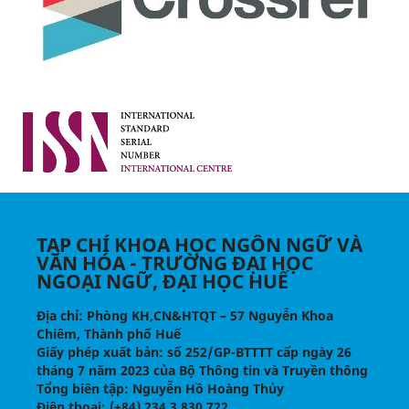
TẠP CHÍ KHOA HỌC NGÔN NGỮ VÀ
VĂN HÓA - TRƯỜNG ĐẠI HỌC
NGOẠI NGỮ, ĐẠI HỌC HUẾ
Địa chỉ
: Phòng KH,CN&HTQT – 57 Nguyễn Khoa
Chiêm, Thành phố Huế
Giấy phép xuất bản:
số 252/GP-BTTTT cấp ngày 26
tháng 7 năm 2023 của Bộ Thông tin và Truyền thông
Tổng biên tập
: Nguyễn Hồ Hoàng Thủy
Điện thoại
: (+84) 234.3.830.722