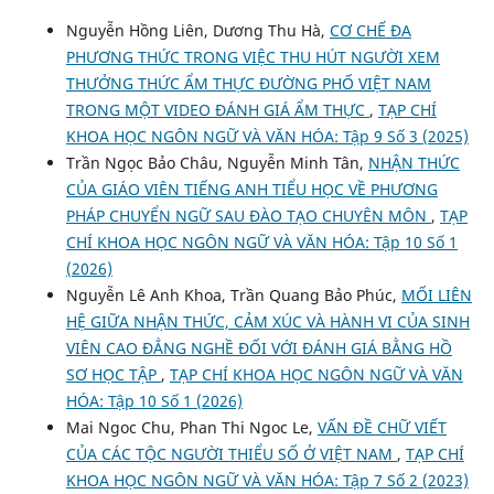
Nguyễn Hồng Liên, Dương Thu Hà,
CƠ CHẾ ĐA
PHƯƠNG THỨC TRONG VIỆC THU HÚT NGƯỜI XEM
THƯỞNG THỨC ẨM THỰC ĐƯỜNG PHỐ VIỆT NAM
TRONG MỘT VIDEO ĐÁNH GIÁ ẨM THỰC
,
TẠP CHÍ
KHOA HỌC NGÔN NGỮ VÀ VĂN HÓA: Tập 9 Số 3 (2025)
Trần Ngọc Bảo Châu, Nguyễn Minh Tân,
NHẬN THỨC
CỦA GIÁO VIÊN TIẾNG ANH TIỂU HỌC VỀ PHƯƠNG
PHÁP CHUYỂN NGỮ SAU ĐÀO TẠO CHUYÊN MÔN
,
TẠP
CHÍ KHOA HỌC NGÔN NGỮ VÀ VĂN HÓA: Tập 10 Số 1
(2026)
Nguyễn Lê Anh Khoa, Trần Quang Bảo Phúc,
MỐI LIÊN
HỆ GIỮA NHẬN THỨC, CẢM XÚC VÀ HÀNH VI CỦA SINH
VIÊN CAO ĐẲNG NGHỀ ĐỐI VỚI ĐÁNH GIÁ BẰNG HỒ
SƠ HỌC TẬP
,
TẠP CHÍ KHOA HỌC NGÔN NGỮ VÀ VĂN
HÓA: Tập 10 Số 1 (2026)
Mai Ngoc Chu, Phan Thi Ngoc Le,
VẤN ĐỀ CHỮ VIẾT
CỦA CÁC TỘC NGƯỜI THIỂU SỐ Ở VIỆT NAM
,
TẠP CHÍ
KHOA HỌC NGÔN NGỮ VÀ VĂN HÓA: Tập 7 Số 2 (2023)