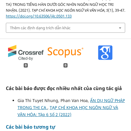
TA) TRONG TIẾNG HÀN DƯỚI GÓC NHÌN NGÔN NGỮ HỌC TRI
NHẬN. (2021).
TẠP CHÍ KHOA HỌC NGÔN NGỮ VÀ VĂN HÓA
,
5
(1), 39-47.
https://doi.org/10.63506/jilc.0501.133
Thêm các định dạng trích dẫn khác
0
0
Các bài báo được đọc nhiều nhất của cùng tác giả
Gia Thi Tuyet Nhung, Phan Van Hoa,
ẨN DỤ NGỮ PHÁP
TRONG THI CA
,
TẠP CHÍ KHOA HỌC NGÔN NGỮ VÀ
VĂN HÓA: Tập 6 Số 2 (2022)
Các bài báo tương tự