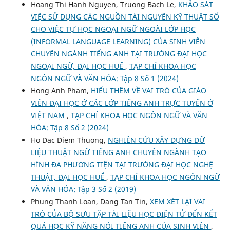
Hoang Thi Hanh Nguyen, Truong Bach Le,
KHẢO SÁT
VIỆC SỬ DỤNG CÁC NGUỒN TÀI NGUYÊN KỸ THUẬT SỐ
CHO VIỆC TỰ HỌC NGOẠI NGỮ NGOÀI LỚP HỌC
(INFORMAL LANGUAGE LEARNING) CỦA SINH VIÊN
CHUYÊN NGÀNH TIẾNG ANH TẠI TRƯỜNG ĐẠI HỌC
NGOẠI NGỮ, ĐẠI HỌC HUẾ
,
TẠP CHÍ KHOA HỌC
NGÔN NGỮ VÀ VĂN HÓA: Tập 8 Số 1 (2024)
Hong Anh Pham,
HIỂU THÊM VỀ VAI TRÒ CỦA GIÁO
VIÊN ĐẠI HỌC Ở CÁC LỚP TIẾNG ANH TRỰC TUYẾN Ở
VIỆT NAM
,
TẠP CHÍ KHOA HỌC NGÔN NGỮ VÀ VĂN
HÓA: Tập 8 Số 2 (2024)
Ho Dac Diem Thuong,
NGHIÊN CỨU XÂY DỰNG DỮ
LIỆU THUẬT NGỮ TIẾNG ANH CHUYÊN NGÀNH TẠO
HÌNH ĐA PHƯƠNG TIỆN TẠI TRƯỜNG ĐẠI HỌC NGHỆ
THUẬT, ĐẠI HỌC HUẾ
,
TẠP CHÍ KHOA HỌC NGÔN NGỮ
VÀ VĂN HÓA: Tập 3 Số 2 (2019)
Phung Thanh Loan, Dang Tan Tin,
XEM XÉT LẠI VAI
TRÒ CỦA BỘ SƯU TẬP TÀI LIỆU HỌC ĐIỆN TỬ ĐẾN KẾT
QUẢ HỌC KỸ NĂNG NÓI TIẾNG ANH CỦA SINH VIÊN
,