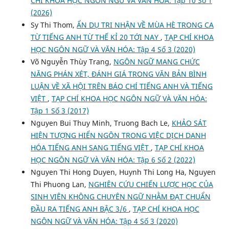
CHÍ KHOA HỌC NGÔN NGỮ VÀ VĂN HÓA: Tập 10 Số 1
(2026)
Sy Thi Thom,
ẨN DỤ TRI NHẬN VỀ MÙA HÈ TRONG CA
TỪ TIẾNG ANH TỪ THẾ KỈ 20 TỚI NAY
,
TẠP CHÍ KHOA
HỌC NGÔN NGỮ VÀ VĂN HÓA: Tập 4 Số 3 (2020)
Võ Nguyễn Thùy Trang,
NGÔN NGỮ MANG CHỨC
NĂNG PHÁN XÉT, ĐÁNH GIÁ TRONG VĂN BẢN BÌNH
LUẬN VỀ XÃ HỘI TRÊN BÁO CHÍ TIẾNG ANH VÀ TIẾNG
VIỆT
,
TẠP CHÍ KHOA HỌC NGÔN NGỮ VÀ VĂN HÓA:
Tập 1 Số 3 (2017)
Nguyen Bui Thuy Minh, Truong Bach Le,
KHẢO SÁT
HIỆN TƯỢNG HIỂN NGÔN TRONG VIỆC DỊCH DANH
HÓA TIẾNG ANH SANG TIẾNG VIỆT
,
TẠP CHÍ KHOA
HỌC NGÔN NGỮ VÀ VĂN HÓA: Tập 6 Số 2 (2022)
Nguyen Thi Hong Duyen, Huynh Thi Long Ha, Nguyen
Thi Phuong Lan,
NGHIÊN CỨU CHIẾN LƯỢC HỌC CỦA
SINH VIÊN KHÔNG CHUYÊN NGỮ NHẰM ĐẠT CHUẨN
ĐẦU RA TIẾNG ANH BẬC 3/6
,
TẠP CHÍ KHOA HỌC
NGÔN NGỮ VÀ VĂN HÓA: Tập 4 Số 3 (2020)