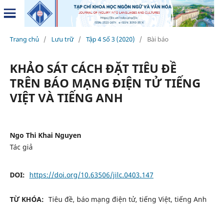
Trang chủ
/
Lưu trữ
/
Tập 4 Số 3 (2020)
/
Bài báo
KHẢO SÁT CÁCH ĐẶT TIÊU ĐỀ
TRÊN BÁO MẠNG ĐIỆN TỬ TIẾNG
VIỆT VÀ TIẾNG ANH
Ngo Thi Khai Nguyen
Tác giả
DOI:
https://doi.org/10.63506/jilc.0403.147
TỪ KHÓA:
Tiêu đề, báo mạng điện tử, tiếng Việt, tiếng Anh