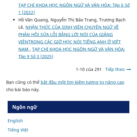
TẠP CHÍ KHOA HỌC NGÔN NGỮ VÀ VĂN HÓA: Tập 6 Số
1 (2022)
Hồ Văn Quang, Nguyễn Thị Bảo Trang, Trương Bạch
Lê,
NHẬN THỨC CỦA SINH VIÊN CHUYÊN NGỮ VỀ
PHẢN HỒI SỬA LỖI BẰNG LỜI NÓI CỦA GIẢNG
VIÊNTRONG CÁC GIỜ HỌC NÓI TIẾNG ANH Ở VIỆT
NAM
,
TẠP CHÍ KHOA HỌC NGÔN NGỮ VÀ VĂN HÓA:
Tập 9 Số 3 (2025)
1-10 của 291
Tiếp theo
Bạn cũng có thể
bắt đầu một tìm kiếm tương tự nâng cao
cho bài báo này.
Ngôn ngữ
English
Tiếng Việt