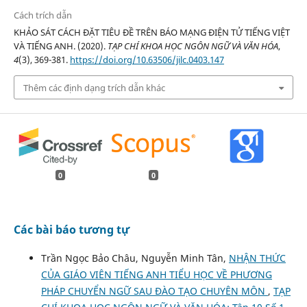
Cách trích dẫn
KHẢO SÁT CÁCH ĐẶT TIÊU ĐỀ TRÊN BÁO MẠNG ĐIỆN TỬ TIẾNG VIỆT
VÀ TIẾNG ANH. (2020).
TẠP CHÍ KHOA HỌC NGÔN NGỮ VÀ VĂN HÓA
,
4
(3), 369-381.
https://doi.org/10.63506/jilc.0403.147
Thêm các định dạng trích dẫn khác
0
0
Các bài báo tương tự
Trần Ngọc Bảo Châu, Nguyễn Minh Tân,
NHẬN THỨC
CỦA GIÁO VIÊN TIẾNG ANH TIỂU HỌC VỀ PHƯƠNG
PHÁP CHUYỂN NGỮ SAU ĐÀO TẠO CHUYÊN MÔN
,
TẠP