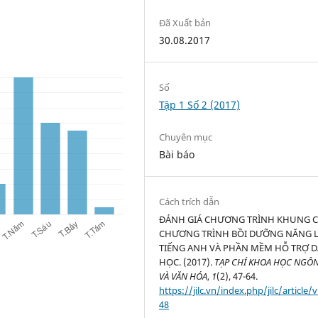
Đã Xuất bản
30.08.2017
Số
Tập 1 Số 2 (2017)
Chuyên mục
Bài báo
Cách trích dẫn
ĐÁNH GIÁ CHƯƠNG TRÌNH KHUNG 
CHƯƠNG TRÌNH BỒI DƯỠNG NĂNG 
TIẾNG ANH VÀ PHẦN MỀM HỖ TRỢ D
HỌC. (2017).
TẠP CHÍ KHOA HỌC NGÔ
VÀ VĂN HÓA
,
1
(2), 47-64.
https://jilc.vn/index.php/jilc/article/
48