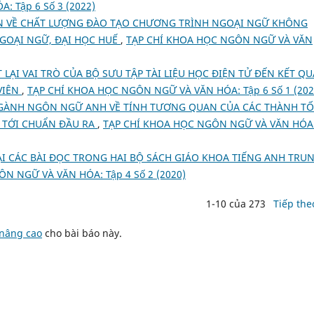
 Tập 6 Số 3 (2022)
ÊN VỀ CHẤT LƯỢNG ĐÀO TẠO CHƯƠNG TRÌNH NGOẠI NGỮ KHÔNG
GOẠI NGỮ, ĐẠI HỌC HUẾ
,
TẠP CHÍ KHOA HỌC NGÔN NGỮ VÀ VĂN
 LẠI VAI TRÒ CỦA BỘ SƯU TẬP TÀI LIỆU HỌC ĐIỆN TỬ ĐẾN KẾT QU
VIÊN
,
TẠP CHÍ KHOA HỌC NGÔN NGỮ VÀ VĂN HÓA: Tập 6 Số 1 (202
NGÀNH NGÔN NGỮ ANH VỀ TÍNH TƯƠNG QUAN CỦA CÁC THÀNH TỐ
 TỚI CHUẨN ĐẦU RA
,
TẠP CHÍ KHOA HỌC NGÔN NGỮ VÀ VĂN HÓA
ẠI CÁC BÀI ĐỌC TRONG HAI BỘ SÁCH GIÁO KHOA TIẾNG ANH TRU
N NGỮ VÀ VĂN HÓA: Tập 4 Số 2 (2020)
1-10 của 273
Tiếp the
 nâng cao
cho bài báo này.