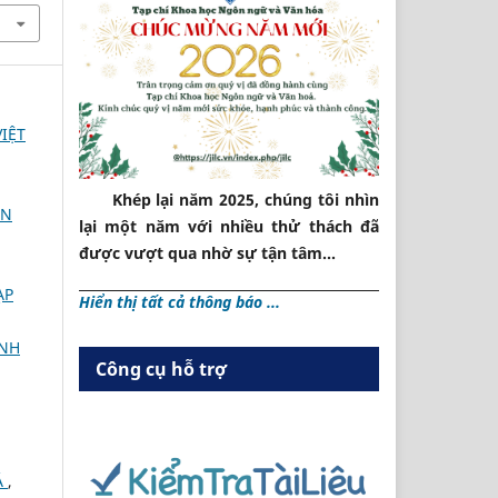
IỆT
Khép lại năm 2025, chúng tôi nhìn
ÔN
lại một năm với nhiều thử thách đã
được vượt qua nhờ sự tận tâm...
ẠP
Hiển thị tất cả thông báo ...
INH
Công cụ hỗ trợ
Á
,