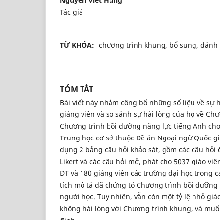
Nguyen Viet Hung
Tác giả
TỪ KHÓA:
chương trình khung, bổ sung, đánh g
TÓM TẮT
Bài viết này nhằm công bố những số liệu về sự h
giảng viên và so sánh sự hài lòng của họ về Ch
Chương trình bồi dưỡng năng lực tiếng Anh cho gi
Trung học cơ sở thuộc Đề án Ngoại ngữ Quốc gi
dụng 2 bảng câu hỏi khảo sát, gồm các câu hỏi 
Likert và các câu hỏi mở, phát cho 5037 giáo viê
ĐT và 180 giảng viên các trường đại học trong c
tích mô tả đã chứng tỏ Chương trình bồi dưỡn
người học. Tuy nhiên, vẫn còn một tỷ lệ nhỏ giáo
không hài lòng với Chương trình khung, và muố