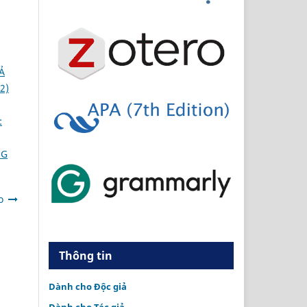
Ả
2)
:
NG
o
Thông tin
Dành cho Độc giả