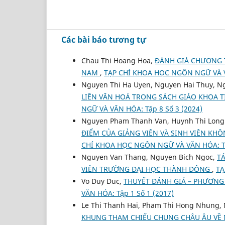
Các bài báo tương tự
Chau Thi Hoang Hoa,
ĐÁNH GIÁ CHƯƠNG T
NAM
,
TẠP CHÍ KHOA HỌC NGÔN NGỮ VÀ VĂ
Nguyen Thi Ha Uyen, Nguyen Hai Thuy, Ng
LIÊN VĂN HOÁ TRONG SÁCH GIÁO KHOA 
NGỮ VÀ VĂN HÓA: Tập 8 Số 3 (2024)
Nguyen Pham Thanh Van, Huynh Thi Long
ĐIỂM CỦA GIẢNG VIÊN VÀ SINH VIÊN K
CHÍ KHOA HỌC NGÔN NGỮ VÀ VĂN HÓA: Tập
Nguyen Van Thang, Nguyen Bich Ngoc,
T
VIÊN TRƯỜNG ĐẠI HỌC THÀNH ĐÔNG
,
TẠ
Vo Duy Duc,
THUYẾT ĐÁNH GIÁ – PHƯƠNG
VĂN HÓA: Tập 1 Số 1 (2017)
Le Thi Thanh Hai, Pham Thi Hong Nhung,
KHUNG THAM CHIẾU CHUNG CHÂU ÂU VỀ