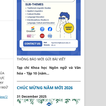
THÔNG BÁO MỜI GỬI BÀI VIẾT
Tạp chí Khoa học Ngôn ngữ và Văn
CỦA
hóa – Tập 10 (năm...
LỰC
ẠY
CHÚC MỪNG NĂM MỚI 2026
N NGỮ
31 December 2025
view/2