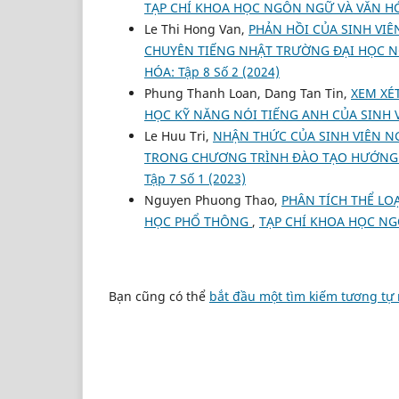
TẠP CHÍ KHOA HỌC NGÔN NGỮ VÀ VĂN HÓA:
Le Thi Hong Van,
PHẢN HỒI CỦA SINH VI
CHUYÊN TIẾNG NHẬT TRƯỜNG ĐẠI HỌC N
HÓA: Tập 8 Số 2 (2024)
Phung Thanh Loan, Dang Tan Tin,
XEM XÉT
HỌC KỸ NĂNG NÓI TIẾNG ANH CỦA SINH 
Le Huu Tri,
NHẬN THỨC CỦA SINH VIÊN 
TRONG CHƯƠNG TRÌNH ĐÀO TẠO HƯỚNG
Tập 7 Số 1 (2023)
Nguyen Phuong Thao,
PHÂN TÍCH THỂ LO
HỌC PHỔ THÔNG
,
TẠP CHÍ KHOA HỌC NGÔ
Bạn cũng có thể
bắt đầu một tìm kiếm tương tự