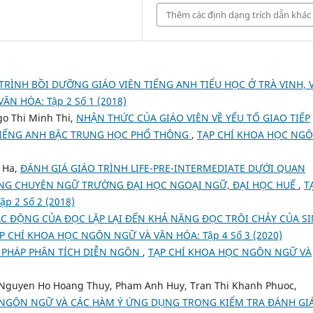
Thêm các định dạng trích dẫn khác
RÌNH BỒI DƯỠNG GIÁO VIÊN TIẾNG ANH TIỂU HỌC Ở TRÀ VINH, V
N HÓA: Tập 2 Số 1 (2018)
o Thi Minh Thi,
NHẬN THỨC CỦA GIÁO VIÊN VỀ YẾU TỐ GIAO TIẾP
TIẾNG ANH BẬC TRUNG HỌC PHỔ THÔNG
,
TẠP CHÍ KHOA HỌC NG
 Ha,
ĐÁNH GIÁ GIÁO TRÌNH LIFE-PRE-INTERMEDIATE DƯỚI QUAN
HÔNG CHUYÊN NGỮ TRƯỜNG ĐẠI HỌC NGOẠI NGỮ, ĐẠI HỌC HUẾ
,
T
 2 Số 2 (2018)
ÁC ĐỘNG CỦA ĐỌC LẶP LẠI ĐẾN KHẢ NĂNG ĐỌC TRÔI CHẢY CỦA S
P CHÍ KHOA HỌC NGÔN NGỮ VÀ VĂN HÓA: Tập 4 Số 3 (2020)
 PHÁP PHÂN TÍCH DIỄN NGÔN
,
TẠP CHÍ KHOA HỌC NGÔN NGỮ VÀ
 Nguyen Ho Hoang Thuy, Pham Anh Huy, Tran Thi Khanh Phuoc,
 NGÔN NGỮ VÀ CÁC HÀM Ý ỨNG DỤNG TRONG KIỂM TRA ĐÁNH GI