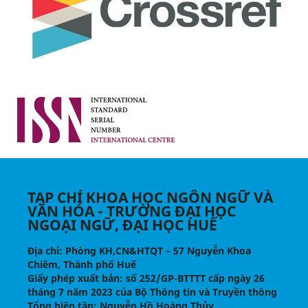
TẠP CHÍ KHOA HỌC NGÔN NGỮ VÀ
VĂN HÓA - TRƯỜNG ĐẠI HỌC
NGOẠI NGỮ, ĐẠI HỌC HUẾ
Địa chỉ
: Phòng KH,CN&HTQT – 57 Nguyễn Khoa
Chiêm, Thành phố Huế
Giấy phép xuất bản:
số 252/GP-BTTTT cấp ngày 26
tháng 7 năm 2023 của Bộ Thông tin và Truyền thông
Tổng biên tập
: Nguyễn Hồ Hoàng Thủy