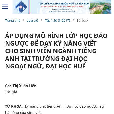
Trang chủ
/
Lưu trữ
/
Tập 1 Số 3 (2017)
/
Bài báo
ÁP DỤNG MÔ HÌNH LỚP HỌC ĐẢO
NGƯỢC ĐỂ DẠY KỸ NĂNG VIẾT
CHO SINH VIÊN NGÀNH TIẾNG
ANH TẠI TRƯỜNG ĐẠI HỌC
NGOẠI NGỮ, ĐẠI HỌC HUẾ
Cao Thị Xuân Liên
Tác giả
TỪ KHÓA:
kỹ năng viết tiếng Anh, lớp học đảo ngược, sự
hài lòng của sinh viên