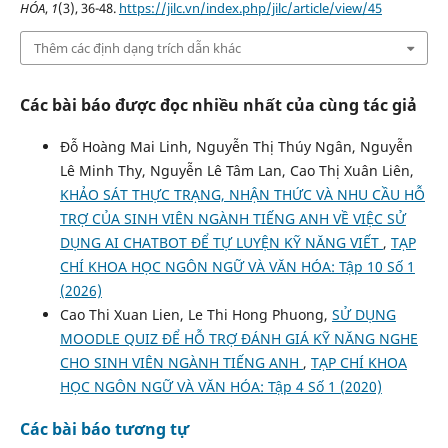
HÓA
,
1
(3), 36-48.
https://jilc.vn/index.php/jilc/article/view/45
Thêm các định dạng trích dẫn khác
Các bài báo được đọc nhiều nhất của cùng tác giả
Đỗ Hoàng Mai Linh, Nguyễn Thị Thúy Ngân, Nguyễn
Lê Minh Thy, Nguyễn Lê Tâm Lan, Cao Thị Xuân Liên,
KHẢO SÁT THỰC TRẠNG, NHẬN THỨC VÀ NHU CẦU HỖ
TRỢ CỦA SINH VIÊN NGÀNH TIẾNG ANH VỀ VIỆC SỬ
DỤNG AI CHATBOT ĐỂ TỰ LUYỆN KỸ NĂNG VIẾT
,
TẠP
CHÍ KHOA HỌC NGÔN NGỮ VÀ VĂN HÓA: Tập 10 Số 1
(2026)
Cao Thi Xuan Lien, Le Thi Hong Phuong,
SỬ DỤNG
MOODLE QUIZ ĐỂ HỖ TRỢ ĐÁNH GIÁ KỸ NĂNG NGHE
CHO SINH VIÊN NGÀNH TIẾNG ANH
,
TẠP CHÍ KHOA
HỌC NGÔN NGỮ VÀ VĂN HÓA: Tập 4 Số 1 (2020)
Các bài báo tương tự