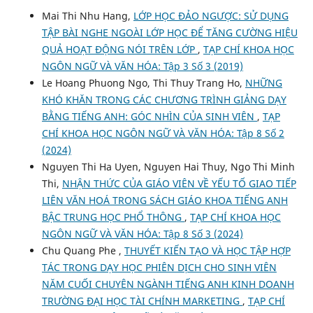
Mai Thi Nhu Hang,
LỚP HỌC ĐẢO NGƯỢC: SỬ DỤNG
TẬP BÀI NGHE NGOÀI LỚP HỌC ĐỂ TĂNG CƯỜNG HIỆU
QUẢ HOẠT ĐỘNG NÓI TRÊN LỚP
,
TẠP CHÍ KHOA HỌC
NGÔN NGỮ VÀ VĂN HÓA: Tập 3 Số 3 (2019)
Le Hoang Phuong Ngo, Thi Thuy Trang Ho,
NHỮNG
KHÓ KHĂN TRONG CÁC CHƯƠNG TRÌNH GIẢNG DẠY
BẰNG TIẾNG ANH: GÓC NHÌN CỦA SINH VIÊN
,
TẠP
CHÍ KHOA HỌC NGÔN NGỮ VÀ VĂN HÓA: Tập 8 Số 2
(2024)
Nguyen Thi Ha Uyen, Nguyen Hai Thuy, Ngo Thi Minh
Thi,
NHẬN THỨC CỦA GIÁO VIÊN VỀ YẾU TỐ GIAO TIẾP
LIÊN VĂN HOÁ TRONG SÁCH GIÁO KHOA TIẾNG ANH
BẬC TRUNG HỌC PHỔ THÔNG
,
TẠP CHÍ KHOA HỌC
NGÔN NGỮ VÀ VĂN HÓA: Tập 8 Số 3 (2024)
Chu Quang Phe ,
THUYẾT KIẾN TẠO VÀ HỌC TẬP HỢP
TÁC TRONG DẠY HỌC PHIÊN DỊCH CHO SINH VIÊN
NĂM CUỐI CHUYÊN NGÀNH TIẾNG ANH KINH DOANH
TRƯỜNG ĐẠI HỌC TÀI CHÍNH MARKETING
,
TẠP CHÍ