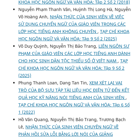
KHOA HỌC NGÔN NGỮ VÀ VĂN HÓA: Tập 2 Số 2 (2018)
Nguyễn Phạm Thanh Vân, Huỳnh Thị Long Hà, Nguyễn
Võ Hoàng Anh,
NHẬN THỨC CỦA SINH VIÊN VỀ VIỆC
SỬ DỤNG CHUYỂN NGỮ CỦA GIÁO VIÊN TRONG CÁC
LỚP HỌC TIẾNG ANH KHÔNG CHUYÊN
,
TẠP CHÍ KHOA
HỌC NGÔN NGỮ VÀ VĂN HÓA: Tập 9 Số 2 (2025)
Võ Duy Quỳnh, Nguyễn Thị Bảo Trang,
LIÊN NGÔN SƯ
PHẠM CỦA GIÁO VIÊN CÁC LỚP HỌC TIẾNG ANH DÀNH
CHO HỌC SINH DÂN TỘC THIỂU SỐ Ở VIỆT NAM
,
TẠP
CHÍ KHOA HỌC NGÔN NGỮ VÀ VĂN HÓA: Tập 9 Số 2
(2025)
Phung Thanh Loan, Dang Tan Tin,
XEM XÉT LẠI VAI
TRÒ CỦA BỘ SƯU TẬP TÀI LIỆU HỌC ĐIỆN TỬ ĐẾN KẾT
QUẢ HỌC KỸ NĂNG NÓI TIẾNG ANH CỦA SINH VIÊN
,
TẠP CHÍ KHOA HỌC NGÔN NGỮ VÀ VĂN HÓA: Tập 6 Số
1 (2022)
Hồ Văn Quang, Nguyễn Thị Bảo Trang, Trương Bạch
Lê,
NHẬN THỨC CỦA SINH VIÊN CHUYÊN NGỮ VỀ
PHẢN HỒI SỬA LỖI BẰNG LỜI NÓI CỦA GIẢNG