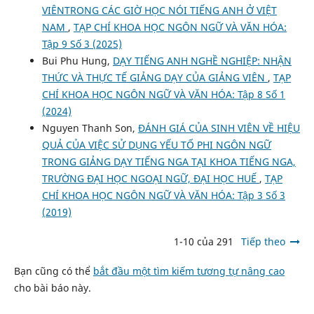
VIÊNTRONG CÁC GIỜ HỌC NÓI TIẾNG ANH Ở VIỆT
NAM
,
TẠP CHÍ KHOA HỌC NGÔN NGỮ VÀ VĂN HÓA:
Tập 9 Số 3 (2025)
Bui Phu Hung,
DẠY TIẾNG ANH NGHỀ NGHIỆP: NHẬN
THỨC VÀ THỰC TẾ GIẢNG DẠY CỦA GIẢNG VIÊN
,
TẠP
CHÍ KHOA HỌC NGÔN NGỮ VÀ VĂN HÓA: Tập 8 Số 1
(2024)
Nguyen Thanh Son,
ĐÁNH GIÁ CỦA SINH VIÊN VỀ HIỆU
QUẢ CỦA VIỆC SỬ DỤNG YẾU TỐ PHI NGÔN NGỮ
TRONG GIẢNG DẠY TIẾNG NGA TẠI KHOA TIẾNG NGA,
TRƯỜNG ĐẠI HỌC NGOẠI NGỮ, ĐẠI HỌC HUẾ
,
TẠP
CHÍ KHOA HỌC NGÔN NGỮ VÀ VĂN HÓA: Tập 3 Số 3
(2019)
1-10 của 291
Tiếp theo
Bạn cũng có thể
bắt đầu một tìm kiếm tương tự nâng cao
cho bài báo này.