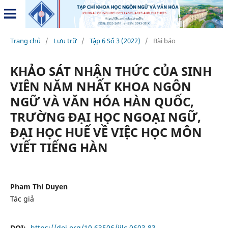
Trang chủ
/
Lưu trữ
/
Tập 6 Số 3 (2022)
/
Bài báo
KHẢO SÁT NHẬN THỨC CỦA SINH
VIÊN NĂM NHẤT KHOA NGÔN
NGỮ VÀ VĂN HÓA HÀN QUỐC,
TRƯỜNG ĐẠI HỌC NGOẠI NGỮ,
ĐẠI HỌC HUẾ VỀ VIỆC HỌC MÔN
VIẾT TIẾNG HÀN
Pham Thi Duyen
Tác giả
DOI:
https://doi.org/10.63506/jilc.0603.83