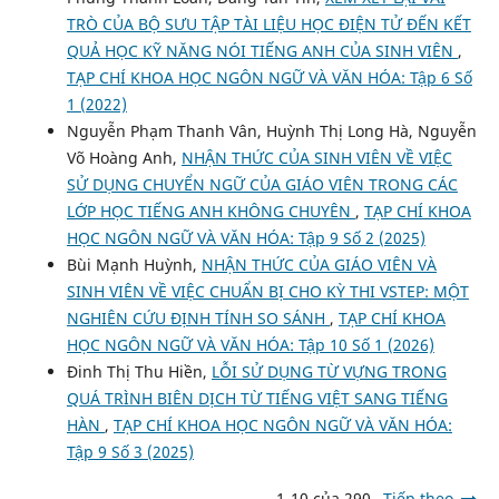
TRÒ CỦA BỘ SƯU TẬP TÀI LIỆU HỌC ĐIỆN TỬ ĐẾN KẾT
QUẢ HỌC KỸ NĂNG NÓI TIẾNG ANH CỦA SINH VIÊN
,
TẠP CHÍ KHOA HỌC NGÔN NGỮ VÀ VĂN HÓA: Tập 6 Số
1 (2022)
Nguyễn Phạm Thanh Vân, Huỳnh Thị Long Hà, Nguyễn
Võ Hoàng Anh,
NHẬN THỨC CỦA SINH VIÊN VỀ VIỆC
SỬ DỤNG CHUYỂN NGỮ CỦA GIÁO VIÊN TRONG CÁC
LỚP HỌC TIẾNG ANH KHÔNG CHUYÊN
,
TẠP CHÍ KHOA
HỌC NGÔN NGỮ VÀ VĂN HÓA: Tập 9 Số 2 (2025)
Bùi Mạnh Huỳnh,
NHẬN THỨC CỦA GIÁO VIÊN VÀ
SINH VIÊN VỀ VIỆC CHUẨN BỊ CHO KỲ THI VSTEP: MỘT
NGHIÊN CỨU ĐỊNH TÍNH SO SÁNH
,
TẠP CHÍ KHOA
HỌC NGÔN NGỮ VÀ VĂN HÓA: Tập 10 Số 1 (2026)
Đinh Thị Thu Hiền,
LỖI SỬ DỤNG TỪ VỰNG TRONG
QUÁ TRÌNH BIÊN DỊCH TỪ TIẾNG VIỆT SANG TIẾNG
HÀN
,
TẠP CHÍ KHOA HỌC NGÔN NGỮ VÀ VĂN HÓA:
Tập 9 Số 3 (2025)
1-10 của 290
Tiếp theo