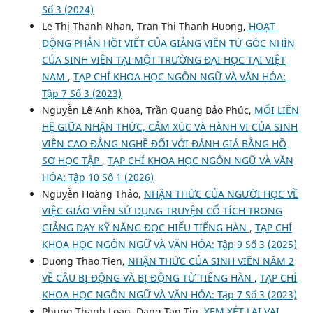
Số 3 (2024)
Le Thị Thanh Nhan, Tran Thi Thanh Huong,
HOẠT
ĐỘNG PHẢN HỒI VIẾT CỦA GIẢNG VIÊN TỪ GÓC NHÌN
CỦA SINH VIÊN TẠI MỘT TRƯỜNG ĐẠI HỌC TẠI VIỆT
NAM
,
TẠP CHÍ KHOA HỌC NGÔN NGỮ VÀ VĂN HÓA:
Tập 7 Số 3 (2023)
Nguyễn Lê Anh Khoa, Trần Quang Bảo Phúc,
MỐI LIÊN
HỆ GIỮA NHẬN THỨC, CẢM XÚC VÀ HÀNH VI CỦA SINH
VIÊN CAO ĐẲNG NGHỀ ĐỐI VỚI ĐÁNH GIÁ BẰNG HỒ
SƠ HỌC TẬP
,
TẠP CHÍ KHOA HỌC NGÔN NGỮ VÀ VĂN
HÓA: Tập 10 Số 1 (2026)
Nguyễn Hoàng Thảo,
NHẬN THỨC CỦA NGƯỜI HỌC VỀ
VIỆC GIÁO VIÊN SỬ DỤNG TRUYỆN CỔ TÍCH TRONG
GIẢNG DẠY KỸ NĂNG ĐỌC HIỂU TIẾNG HÀN
,
TẠP CHÍ
KHOA HỌC NGÔN NGỮ VÀ VĂN HÓA: Tập 9 Số 3 (2025)
Duong Thao Tien,
NHẬN THỨC CỦA SINH VIÊN NĂM 2
VỀ CÂU BỊ ĐỘNG VÀ BỊ ĐỘNG TỪ TIẾNG HÀN
,
TẠP CHÍ
KHOA HỌC NGÔN NGỮ VÀ VĂN HÓA: Tập 7 Số 3 (2023)
Phung Thanh Loan, Dang Tan Tin,
XEM XÉT LẠI VAI