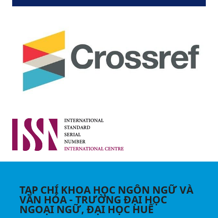
TẠP CHÍ KHOA HỌC NGÔN NGỮ VÀ
VĂN HÓA - TRƯỜNG ĐẠI HỌC
NGOẠI NGỮ, ĐẠI HỌC HUẾ