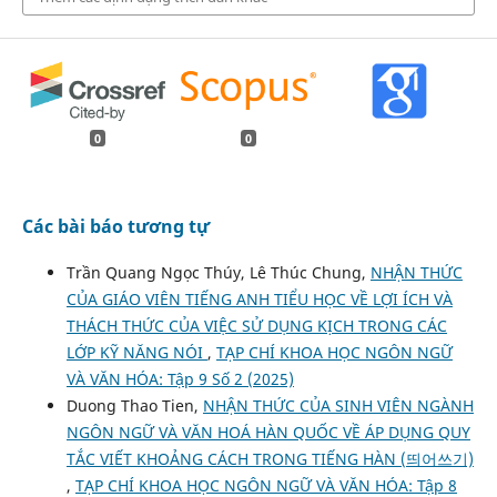
0
0
Các bài báo tương tự
Trần Quang Ngọc Thúy, Lê Thúc Chung,
NHẬN THỨC
CỦA GIÁO VIÊN TIẾNG ANH TIỂU HỌC VỀ LỢI ÍCH VÀ
THÁCH THỨC CỦA VIỆC SỬ DỤNG KỊCH TRONG CÁC
LỚP KỸ NĂNG NÓI
,
TẠP CHÍ KHOA HỌC NGÔN NGỮ
VÀ VĂN HÓA: Tập 9 Số 2 (2025)
Duong Thao Tien,
NHẬN THỨC CỦA SINH VIÊN NGÀNH
NGÔN NGỮ VÀ VĂN HOÁ HÀN QUỐC VỀ ÁP DỤNG QUY
TẮC VIẾT KHOẢNG CÁCH TRONG TIẾNG HÀN (띄어쓰기)
,
TẠP CHÍ KHOA HỌC NGÔN NGỮ VÀ VĂN HÓA: Tập 8