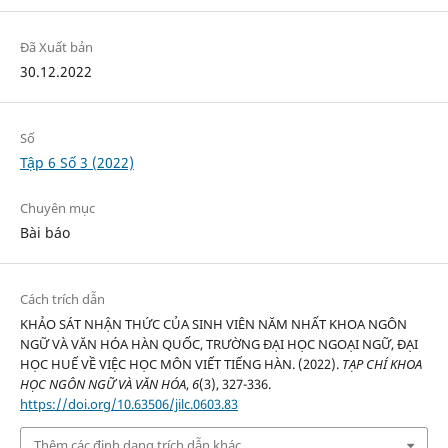
Đã Xuất bản
30.12.2022
Số
Tập 6 Số 3 (2022)
Chuyên mục
Bài báo
Cách trích dẫn
KHẢO SÁT NHẬN THỨC CỦA SINH VIÊN NĂM NHẤT KHOA NGÔN
NGỮ VÀ VĂN HÓA HÀN QUỐC, TRƯỜNG ĐẠI HỌC NGOẠI NGỮ, ĐẠI
HỌC HUẾ VỀ VIỆC HỌC MÔN VIẾT TIẾNG HÀN. (2022).
TẠP CHÍ KHOA
HỌC NGÔN NGỮ VÀ VĂN HÓA
,
6
(3), 327-336.
https://doi.org/10.63506/jilc.0603.83
Thêm các định dạng trích dẫn khác