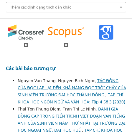
Thêm các định dạng trích dẫn khác
0
0
Các bài báo tương tự
Nguyen Van Thang, Nguyen Bich Ngoc,
TÁC ĐỘNG
CỦA ĐỌC LẶP LẠI ĐẾN KHẢ NĂNG ĐỌC TRÔI CHẢY CỦA
SINH VIÊN TRƯỜNG ĐẠI HỌC THÀNH ĐÔNG
,
TẠP CHÍ
KHOA HỌC NGÔN NGỮ VÀ VĂN HÓA: Tập 4 Số 3 (2020)
Thai Ton Phung Diem, Tran Thi Le Ninh,
ĐÁNH GIÁ
ĐỒNG CẤP TRONG TIẾN TRÌNH VIẾT ĐOẠN VĂN TIẾNG
ANH CỦA SINH VIÊN NĂM THỨ NHẤT TẠI TRƯỜNG ĐẠI
HỌC NGOẠI NGỮ, ĐẠI HỌC HUẾ
,
TẠP CHÍ KHOA HỌC