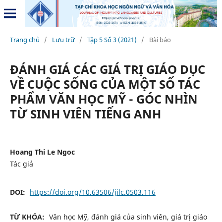
Trang chủ
/
Lưu trữ
/
Tập 5 Số 3 (2021)
/
Bài báo
ĐÁNH GIÁ CÁC GIÁ TRỊ GIÁO DỤC
VỀ CUỘC SỐNG CỦA MỘT SỐ TÁC
PHẨM VĂN HỌC MỸ - GÓC NHÌN
TỪ SINH VIÊN TIẾNG ANH
Hoang Thi Le Ngoc
Tác giả
DOI:
https://doi.org/10.63506/jilc.0503.116
TỪ KHÓA:
Văn học Mỹ, đánh giá của sinh viên, giá trị giáo