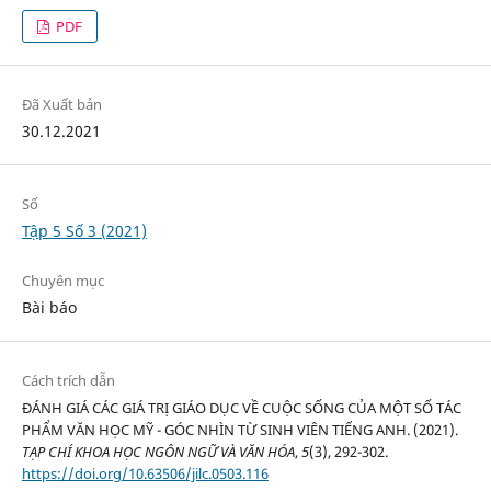
PDF
Đã Xuất bản
30.12.2021
Số
Tập 5 Số 3 (2021)
Chuyên mục
Bài báo
Cách trích dẫn
ĐÁNH GIÁ CÁC GIÁ TRỊ GIÁO DỤC VỀ CUỘC SỐNG CỦA MỘT SỐ TÁC
PHẨM VĂN HỌC MỸ - GÓC NHÌN TỪ SINH VIÊN TIẾNG ANH. (2021).
TẠP CHÍ KHOA HỌC NGÔN NGỮ VÀ VĂN HÓA
,
5
(3), 292-302.
https://doi.org/10.63506/jilc.0503.116