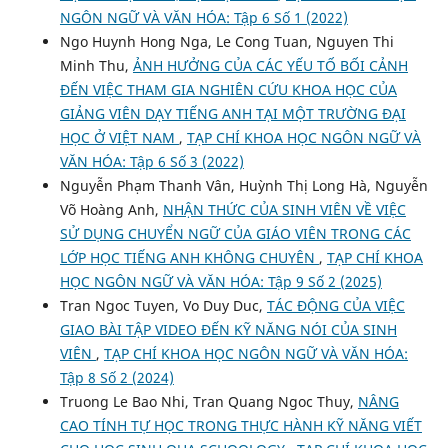
NGÔN NGỮ VÀ VĂN HÓA: Tập 6 Số 1 (2022)
Ngo Huynh Hong Nga, Le Cong Tuan, Nguyen Thi
Minh Thu,
ẢNH HƯỞNG CỦA CÁC YẾU TỐ BỐI CẢNH
ĐẾN VIỆC THAM GIA NGHIÊN CỨU KHOA HỌC CỦA
GIẢNG VIÊN DẠY TIẾNG ANH TẠI MỘT TRƯỜNG ĐẠI
HỌC Ở VIỆT NAM
,
TẠP CHÍ KHOA HỌC NGÔN NGỮ VÀ
VĂN HÓA: Tập 6 Số 3 (2022)
Nguyễn Phạm Thanh Vân, Huỳnh Thị Long Hà, Nguyễn
Võ Hoàng Anh,
NHẬN THỨC CỦA SINH VIÊN VỀ VIỆC
SỬ DỤNG CHUYỂN NGỮ CỦA GIÁO VIÊN TRONG CÁC
LỚP HỌC TIẾNG ANH KHÔNG CHUYÊN
,
TẠP CHÍ KHOA
HỌC NGÔN NGỮ VÀ VĂN HÓA: Tập 9 Số 2 (2025)
Tran Ngoc Tuyen, Vo Duy Duc,
TÁC ĐỘNG CỦA VIỆC
GIAO BÀI TẬP VIDEO ĐẾN KỸ NĂNG NÓI CỦA SINH
VIÊN
,
TẠP CHÍ KHOA HỌC NGÔN NGỮ VÀ VĂN HÓA:
Tập 8 Số 2 (2024)
Truong Le Bao Nhi, Tran Quang Ngoc Thuy,
NÂNG
CAO TÍNH TỰ HỌC TRONG THỰC HÀNH KỸ NĂNG VIẾT