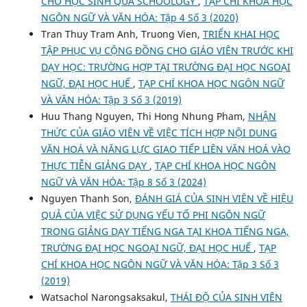
CHO HỌC SINH QUA SCHOOLOGY
,
TẠP CHÍ KHOA HỌC
NGÔN NGỮ VÀ VĂN HÓA: Tập 4 Số 3 (2020)
Tran Thuy Tram Anh, Truong Vien,
TRIỂN KHAI HỌC
TẬP PHỤC VỤ CỘNG ĐỒNG CHO GIÁO VIÊN TRƯỚC KHI
DẠY HỌC: TRƯỜNG HỢP TẠI TRƯỜNG ĐẠI HỌC NGOẠI
NGỮ, ĐẠI HỌC HUẾ
,
TẠP CHÍ KHOA HỌC NGÔN NGỮ
VÀ VĂN HÓA: Tập 3 Số 3 (2019)
Huu Thang Nguyen, Thi Hong Nhung Pham,
NHẬN
THỨC CỦA GIÁO VIÊN VỀ VIỆC TÍCH HỢP NỘI DUNG
VĂN HOÁ VÀ NĂNG LỰC GIAO TIẾP LIÊN VĂN HOÁ VÀO
THỰC TIỄN GIẢNG DẠY
,
TẠP CHÍ KHOA HỌC NGÔN
NGỮ VÀ VĂN HÓA: Tập 8 Số 3 (2024)
Nguyen Thanh Son,
ĐÁNH GIÁ CỦA SINH VIÊN VỀ HIỆU
QUẢ CỦA VIỆC SỬ DỤNG YẾU TỐ PHI NGÔN NGỮ
TRONG GIẢNG DẠY TIẾNG NGA TẠI KHOA TIẾNG NGA,
TRƯỜNG ĐẠI HỌC NGOẠI NGỮ, ĐẠI HỌC HUẾ
,
TẠP
CHÍ KHOA HỌC NGÔN NGỮ VÀ VĂN HÓA: Tập 3 Số 3
(2019)
Watsachol Narongsaksakul,
THÁI ĐỘ CỦA SINH VIÊN