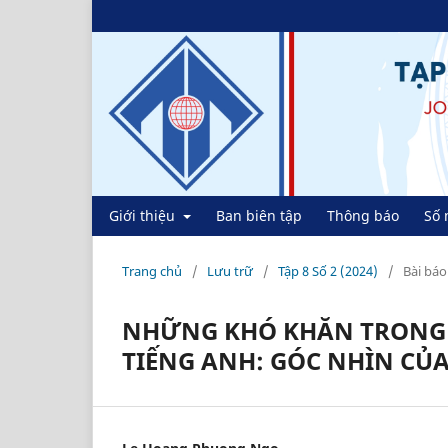
Giới thiệu
Ban biên tập
Thông báo
Số 
Trang chủ
/
Lưu trữ
/
Tập 8 Số 2 (2024)
/
Bài báo
NHỮNG KHÓ KHĂN TRONG 
TIẾNG ANH: GÓC NHÌN CỦA