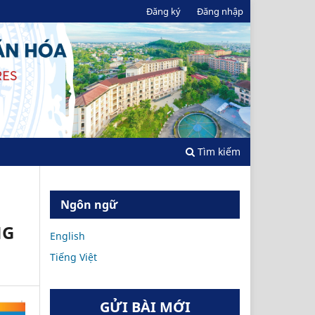
Đăng ký
Đăng nhập
Tìm kiếm
Ngôn ngữ
NG
English
Tiếng Việt
GỬI BÀI MỚI