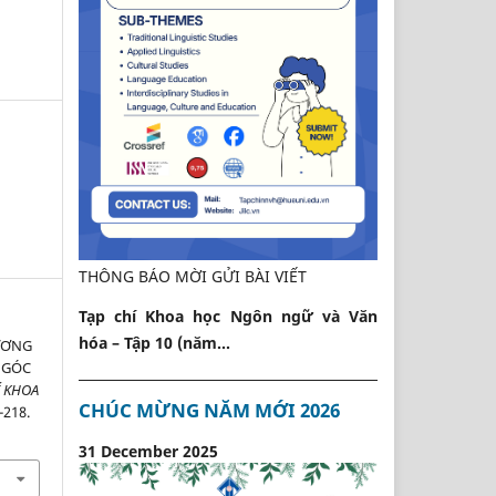
THÔNG BÁO MỜI GỬI BÀI VIẾT
Tạp chí Khoa học Ngôn ngữ và Văn
hóa – Tập 10 (năm...
ƯƠNG
 GÓC
Í KHOA
CHÚC MỪNG NĂM MỚI 2026
-218.
31 December 2025