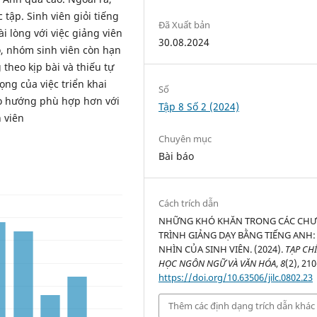
tập. Sinh viên giỏi tiếng
Đã Xuất bản
 lòng với việc giảng viên
30.08.2024
ó, nhóm sinh viên còn hạn
theo kịp bài và thiếu tự
ng của việc triển khai
Số
eo hướng phù hợp hơn với
Tập 8 Số 2 (2024)
h viên
Chuyên mục
Bài báo
Cách trích dẫn
NHỮNG KHÓ KHĂN TRONG CÁC CH
TRÌNH GIẢNG DẠY BẰNG TIẾNG ANH:
NHÌN CỦA SINH VIÊN. (2024).
TẠP CH
HỌC NGÔN NGỮ VÀ VĂN HÓA
,
8
(2), 210
https://doi.org/10.63506/jilc.0802.23
Thêm các định dạng trích dẫn khác