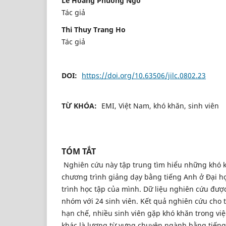
Le Hoang Phuong Ngo
Tác giả
Thi Thuy Trang Ho
Tác giả
DOI:
https://doi.org/10.63506/jilc.0802.23
TỪ KHÓA:
EMI, Việt Nam, khó khăn, sinh viên
TÓM TẮT
Nghiên cứu này tập trung tìm hiểu những khó k
chương trình giảng dạy bằng tiếng Anh ở Đại h
trình học tập của mình. Dữ liệu nghiên cứu đư
nhóm với 24 sinh viên. Kết quả nghiên cứu cho 
hạn chế, nhiều sinh viên gặp khó khăn trong việ
khác là lượng từ vựng chuyên ngành bằng tiếng