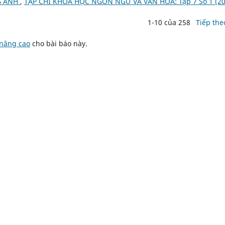
G ANH
,
TẠP CHÍ KHOA HỌC NGÔN NGỮ VÀ VĂN HÓA: Tập 7 Số 1 (20
1-10 của 258
Tiếp the
 nâng cao
cho bài báo này.