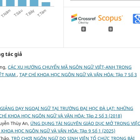
0
0
g tác giả
ong,
CÁC XU HƯỚNG CHUYỂN MÃ NGÔN NGỮ VIỆT-ANH TRONG
IỆT NAM
,
TẠP CHÍ KHOA HỌC NGÔN NGỮ VÀ VĂN HÓA: Tập 7 Số 3
 GIẢNG DẠY NGOẠI NGỮ TẠI TRƯỜNG ĐẠI HỌC ĐÀ LẠT: NHỮNG
CHÍ KHOA HỌC NGÔN NGỮ VÀ VĂN HÓA: Tập 2 Số 3 (2018)
guyễn Thùy An,
ỨNG DỤNG TÀI NGUYÊN GIÁO DỤC MỞ TRONG VIỆC
Í KHOA HỌC NGÔN NGỮ VÀ VĂN HÓA: Tập 9 Số 1 (2025)
Thảo,
TRÒ CHƠI NGÔN NGỮ DO SINH VIÊN TỔ CHỨC TRONG BÀI