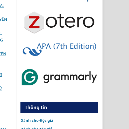
A:
UYÊN
C
NG
IÊN
 3
Ử
Thông tin
N
Dành cho Độc giả