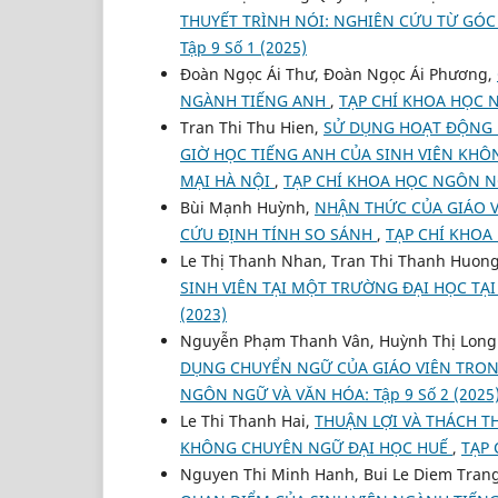
THUYẾT TRÌNH NÓI: NGHIÊN CỨU TỪ GÓC
Tập 9 Số 1 (2025)
Đoàn Ngọc Ái Thư, Đoàn Ngọc Ái Phương,
NGÀNH TIẾNG ANH
,
TẠP CHÍ KHOA HỌC N
Tran Thi Thu Hien,
SỬ DỤNG HOẠT ĐỘNG 
GIỜ HỌC TIẾNG ANH CỦA SINH VIÊN KH
MẠI HÀ NỘI
,
TẠP CHÍ KHOA HỌC NGÔN NGỮ
Bùi Mạnh Huỳnh,
NHẬN THỨC CỦA GIÁO VI
CỨU ĐỊNH TÍNH SO SÁNH
,
TẠP CHÍ KHOA 
Le Thị Thanh Nhan, Tran Thi Thanh Huon
SINH VIÊN TẠI MỘT TRƯỜNG ĐẠI HỌC TẠ
(2023)
Nguyễn Phạm Thanh Vân, Huỳnh Thị Long
DỤNG CHUYỂN NGỮ CỦA GIÁO VIÊN TRO
NGÔN NGỮ VÀ VĂN HÓA: Tập 9 Số 2 (2025
Le Thi Thanh Hai,
THUẬN LỢI VÀ THÁCH T
KHÔNG CHUYÊN NGỮ ĐẠI HỌC HUẾ
,
TẠP 
Nguyen Thi Minh Hanh, Bui Le Diem Tran