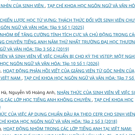
 NHÌN CỦA SINH VIÊN
,
TẠP CHÍ KHOA HỌC NGÔN NGỮ VÀ VĂN HÓ
CHIẾN LƯỢC HỌC TỪ VỰNG: THÁCH THỨC ĐỐI VỚI SINH VIÊN CH
GÔN NGỮ VÀ VĂN HÓA: Tập 9 Số 1 (2025)
NHÓM ĐỂ TĂNG CƯỜNG TÍNH TÍCH CỰC VÀ CHỦ ĐỘNG TRONG CÁ
ÔNG CHUYÊN TIẾNG ANH NĂM THỨ NHẤT TRƯỜNG ĐẠI HỌC THƯƠ
 VÀ VĂN HÓA: Tập 3 Số 2 (2019)
ÊN VÀ SINH VIÊN VỀ VIỆC CHUẨN BỊ CHO KỲ THI VSTEP: MỘT NGH
HỌC NGÔN NGỮ VÀ VĂN HÓA: Tập 10 Số 1 (2026)
g,
HOẠT ĐỘNG PHẢN HỒI VIẾT CỦA GIẢNG VIÊN TỪ GÓC NHÌN CỦA
I VIỆT NAM
,
TẠP CHÍ KHOA HỌC NGÔN NGỮ VÀ VĂN HÓA: Tập 7 Số
 Hà, Nguyễn Võ Hoàng Anh,
NHẬN THỨC CỦA SINH VIÊN VỀ VIỆC S
NG CÁC LỚP HỌC TIẾNG ANH KHÔNG CHUYÊN
,
TẠP CHÍ KHOA HỌC
)
HỨC CỦA VIỆC ÁP DỤNG CHUẨN ĐẦU RA THEO CEFR CHO SINH VIÊ
CHÍ KHOA HỌC NGÔN NGỮ VÀ VĂN HÓA: Tập 2 Số 3 (2018)
g,
HOẠT ĐỘNG NHÓM TRONG CÁC LỚP TIẾNG ANH TẠI VIỆT NAM: