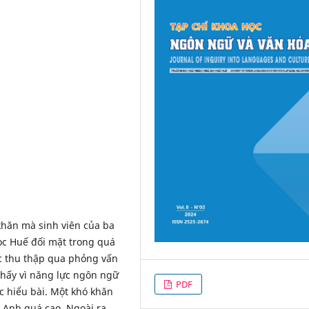
hăn mà sinh viên của ba
ọc Huế đối mặt trong quá
ợc thu thập qua phỏng vấn
thấy vì năng lực ngôn ngữ
PDF
c hiểu bài. Một khó khăn
 Anh quá cao. Ngoài ra,