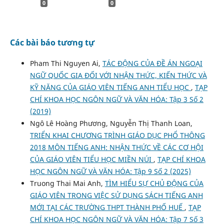
0
0
Các bài báo tương tự
Pham Thi Nguyen Ai,
TÁC ĐỘNG CỦA ĐỀ ÁN NGOẠI
NGỮ QUỐC GIA ĐỐI VỚI NHẬN THỨC, KIẾN THỨC VÀ
KỸ NĂNG CỦA GIÁO VIÊN TIẾNG ANH TIỂU HỌC
,
TẠP
CHÍ KHOA HỌC NGÔN NGỮ VÀ VĂN HÓA: Tập 3 Số 2
(2019)
Ngô Lê Hoàng Phương, Nguyễn Thị Thanh Loan,
TRIỂN KHAI CHƯƠNG TRÌNH GIÁO DỤC PHỔ THÔNG
2018 MÔN TIẾNG ANH: NHẬN THỨC VỀ CÁC CƠ HỘI
CỦA GIÁO VIÊN TIỂU HỌC MIỀN NÚI
,
TẠP CHÍ KHOA
HỌC NGÔN NGỮ VÀ VĂN HÓA: Tập 9 Số 2 (2025)
Truong Thai Mai Anh,
TÌM HIỂU SỰ CHỦ ĐỘNG CỦA
GIÁO VIÊN TRONG VIỆC SỬ DỤNG SÁCH TIẾNG ANH
MỚI TẠI CÁC TRƯỜNG THPT THÀNH PHỐ HUẾ
,
TẠP
CHÍ KHOA HỌC NGÔN NGỮ VÀ VĂN HÓA: Tập 7 Số 3