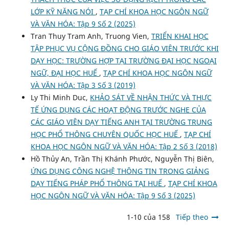
LỚP KỸ NĂNG NÓI
,
TẠP CHÍ KHOA HỌC NGÔN NGỮ
VÀ VĂN HÓA: Tập 9 Số 2 (2025)
Tran Thuy Tram Anh, Truong Vien,
TRIỂN KHAI HỌC
TẬP PHỤC VỤ CỘNG ĐỒNG CHO GIÁO VIÊN TRƯỚC KHI
DẠY HỌC: TRƯỜNG HỢP TẠI TRƯỜNG ĐẠI HỌC NGOẠI
NGỮ, ĐẠI HỌC HUẾ
,
TẠP CHÍ KHOA HỌC NGÔN NGỮ
VÀ VĂN HÓA: Tập 3 Số 3 (2019)
Ly Thi Minh Duc,
KHẢO SÁT VỀ NHẬN THỨC VÀ THỰC
TẾ ỨNG DỤNG CÁC HOẠT ĐỘNG TRƯỚC NGHE CỦA
CÁC GIÁO VIÊN DẠY TIẾNG ANH TẠI TRƯỜNG TRUNG
HỌC PHỔ THÔNG CHUYÊN QUỐC HỌC HUẾ
,
TẠP CHÍ
KHOA HỌC NGÔN NGỮ VÀ VĂN HÓA: Tập 2 Số 3 (2018)
Hồ Thủy An, Trần Thị Khánh Phước, Nguyễn Thị Biên,
ỨNG DỤNG CÔNG NGHỆ THÔNG TIN TRONG GIẢNG
DẠY TIẾNG PHÁP PHỔ THÔNG TẠI HUẾ
,
TẠP CHÍ KHOA
HỌC NGÔN NGỮ VÀ VĂN HÓA: Tập 9 Số 3 (2025)
1-10 của 158
Tiếp theo