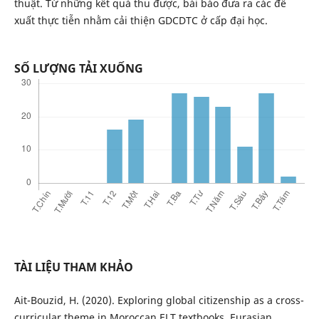
thuật. Từ những kết quả thu được, bài báo đưa ra các đề
xuất thực tiễn nhằm cải thiện GDCDTC ở cấp đại học.
SỐ LƯỢNG TẢI XUỐNG
TÀI LIỆU THAM KHẢO
Ait-Bouzid, H. (2020). Exploring global citizenship as a cross-
curricular theme in Moroccan ELT textbooks. Eurasian