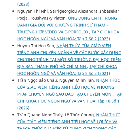
(2023)
Nguyen Thi Nhi, Sarrigeorgiou Alexandra, Inbasekar
Pooja, Toushynsky Platon,
ỨNG DỤNG CNTT TRONG
ĐÁNH GIÁ ĐỐI VỚI CHƯƠNG TRÌNH SƯ PHẠM –
TRƯỜNG HỢP VIDEO VÀ E-PORFOLIO
,
TẠP CHÍ KHOA
HỌC NGÔN NGỮ VÀ VĂN HÓA: Tập 7 Số 2 (2023)
Huynh Thi Hoa Sen,
NHẬN THỨC CỦA GIÁO VIÊN
TIẾNG ANH CHUYÊN NGÀNH VỀ CÁC BƯỚC XÂY DỰNG
CHƯƠNG TRÌNH TẠI MỘT SỐ TRƯỜNG ĐẠI HỌC TRÊN
ĐỊA BÀN THÀNH PHỐ HỒ CHÍ MINH
,
TẠP CHÍ KHOA
HỌC NGÔN NGỮ VÀ VĂN HÓA: Tập 5 Số 2 (2021)
Trần Ngọc Bảo Châu, Nguyễn Minh Tân,
NHẬN THỨC
CỦA GIÁO VIÊN TIẾNG ANH TIỂU HỌC VỀ PHƯƠNG
PHÁP CHUYỂN NGỮ SAU ĐÀO TẠO CHUYÊN MÔN
,
TẠP
CHÍ KHOA HỌC NGÔN NGỮ VÀ VĂN HÓA: Tập 10 Số 1
(2026)
Trần Quang Ngọc Thúy, Lê Thúc Chung,
NHẬN THỨC
CỦA GIÁO VIÊN TIẾNG ANH TIỂU HỌC VỀ LỢI ÍCH VÀ
THÁCH THỨC CỦA VIỆC SỬ DỤNG KỊCH TRONG CÁC