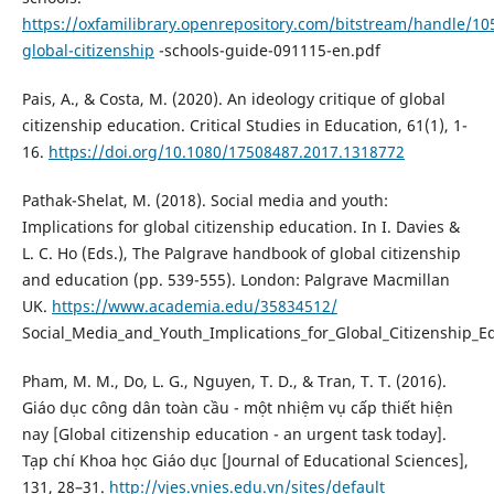
https://oxfamilibrary.openrepository.com/bitstream/handle/1
global-citizenship
-schools-guide-091115-en.pdf
Pais, A., & Costa, M. (2020). An ideology critique of global
citizenship education. Critical Studies in Education, 61(1), 1-
16.
https://doi.org/10.1080/17508487.2017.1318772
Pathak-Shelat, M. (2018). Social media and youth:
Implications for global citizenship education. In I. Davies &
L. C. Ho (Eds.), The Palgrave handbook of global citizenship
and education (pp. 539-555). London: Palgrave Macmillan
UK.
https://www.academia.edu/35834512/
Social_Media_and_Youth_Implications_for_Global_Citizenship_E
Pham, M. M., Do, L. G., Nguyen, T. D., & Tran, T. T. (2016).
Giáo dục công dân toàn cầu - một nhiệm vụ cấp thiết hiện
nay [Global citizenship education - an urgent task today].
Tạp chí Khoa học Giáo dục [Journal of Educational Sciences],
131, 28–31.
http://vjes.vnies.edu.vn/sites/default