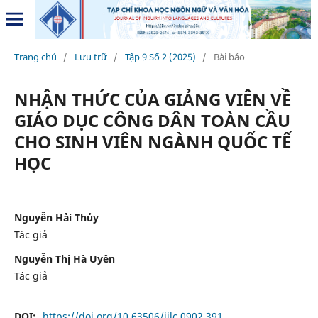
Trang chủ
/
Lưu trữ
/
Tập 9 Số 2 (2025)
/
Bài báo
NHẬN THỨC CỦA GIẢNG VIÊN VỀ
GIÁO DỤC CÔNG DÂN TOÀN CẦU
CHO SINH VIÊN NGÀNH QUỐC TẾ
HỌC
Nguyễn Hải Thủy
Tác giả
Nguyễn Thị Hà Uyên
Tác giả
DOI:
https://doi.org/10.63506/jilc.0902.391