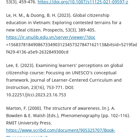
53(3), 459-476.
https://doi.org/10.1007/s11125-021-09597-z
Le, H. M., & Duong, B. H. (2023). Global citizenship
education in Vietnam: Exploring contested terrains for a
new ideal citizen. Prospects, 53(3), 389-405.
https://ir.vnulib.edu.vn/server/viewer/?doc
=156837818490867334903123457327847162113&bitsid=5219fa
f429-4136-a5e9-2632849300cd
Lee, E. (2023). Examining learners’ perceptions on global
citizenship course: Focusing on UNESCO’s conceptual
framework. Journal of Learner-Centered Curriculum and
Instruction, 23(16), 753-771. DOI:
10.22251/jlcci.2023.23.16.753
Marton, F. (2000). The structure of awareness. In J. A.
Bowden & E. Walsh (Eds.), Phenomenography (pp. 102–116).
RMIT University Press.
https://www.scribd.com/document/905325707/Book-