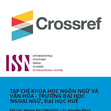
TẠP CHÍ KHOA HỌC NGÔN NGỮ VÀ
VĂN HÓA - TRƯỜNG ĐẠI HỌC
NGOẠI NGỮ, ĐẠI HỌC HUẾ
Địa chỉ
: Phòng KH,CN&HTQT – 57 Nguyễn Khoa