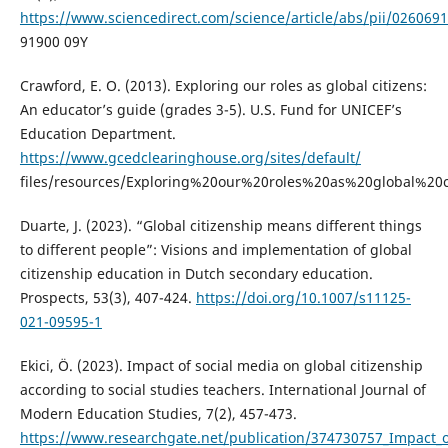
https://www.sciencedirect.com/science/article/abs/pii/026069
91900 09Y
Crawford, E. O. (2013). Exploring our roles as global citizens:
An educator’s guide (grades 3-5). U.S. Fund for UNICEF’s
Education Department.
https://www.gcedclearinghouse.org/sites/default/
files/resources/Exploring%20our%20roles%20as%20global%20ci
Duarte, J. (2023). “Global citizenship means different things
to different people”: Visions and implementation of global
citizenship education in Dutch secondary education.
Prospects, 53(3), 407-424.
https://doi.org/10.1007/s11125-
021-09595-1
Ekici, Ö. (2023). Impact of social media on global citizenship
according to social studies teachers. International Journal of
Modern Education Studies, 7(2), 457-473.
https://www.researchgate.net/publication/374730757_Impact_o