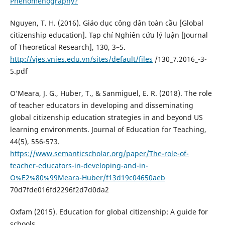
Phenomenography?
Nguyen, T. H. (2016). Giáo dục công dân toàn cầu [Global
citizenship education]. Tạp chí Nghiên cứu lý luận [Journal
of Theoretical Research], 130, 3–5.
http://vjes.vnies.edu.vn/sites/default/files
/130_7.2016_-3-
5.pdf
O’Meara, J. G., Huber, T., & Sanmiguel, E. R. (2018). The role
of teacher educators in developing and disseminating
global citizenship education strategies in and beyond US
learning environments. Journal of Education for Teaching,
44(5), 556-573.
https://www.semanticscholar.org/paper/The-role-of-
teacher-educators-in-developing-and-in-
O%E2%80%99Meara-Huber/f13d19c04650aeb
70d7fde016fd2296f2d7d0da2
Oxfam (2015). Education for global citizenship: A guide for
schools.